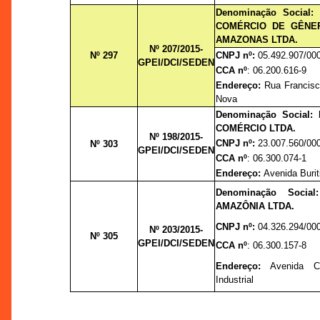
Denominação Social:
COMÉRCIO DE GÊNER
AMAZONAS LTDA.
Nº 207/2015-
Nº 297
CNPJ nº:
05.492.907/00
GPEI/DCI/SEDEN
CCA nº
: 06.200.616-9
Endereço:
Rua Francisc
Nova
Denominação Social:
COMÉRCIO LTDA.
Nº 198/2015-
CNPJ nº:
23.007.560/00
Nº 303
GPEI/DCI/SEDEN
CCA nº
: 06.300.074-1
Endereço:
Avenida Buriti
Denominação Socia
AMAZÔNIA LTDA.
CNPJ nº:
04.326.294/00
Nº 203/2015-
Nº 305
GPEI/DCI/SEDEN
CCA nº
: 06.300.157-8
Endereço:
Avenida Cu
Industrial