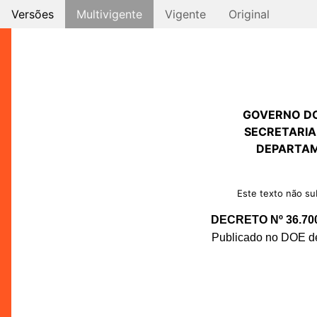
Versões
Multivigente
Vigente
Original
GOVERNO D
SECRETARIA
DEPARTAM
Este texto não sub
DECRETO Nº 36.70
Publicado no DOE de