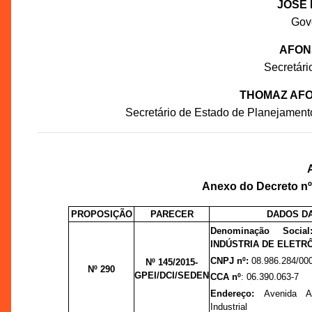
JOSÉ 
Gov
AFON
Secretár
THOMAZ AFO
Secretário de Estado de Planejament
Anexo do Decreto nº 
PROPOSIÇÃO
PARECER
DADOS D
Denominação Soci
INDÚSTRIA DE ELETR
CNPJ nº:
08.986.284/00
Nº 145/2015-
Nº 290
GPEI/DCI/SEDEN
CCA nº
: 06.390.063-7
Endereço:
Avenida A
Industrial