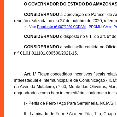
O GOVERNADOR DO ESTADO DO AMAZONA
CONSIDERANDO
a aprovação do Parecer de A
reunião realizada no dia 27 de outubro de 2020, ref
Vide
Resolução nº 007/2020-CODAM
- PROMULGA as Prop
CONSIDERANDO
o disposto no § 1º do art. 6º 
CONSIDERANDO
a solicitação contida no Ofí
n.º 01.01.011101.000500/2021-15,
Art. 1º
Ficam concedidos incentivos fiscais relat
Interestadual e Intermunicipal e de Comunicação
na Avenida Mulateiro, nº 60, Monte das Oliveiras, Ma
enquadrados como bem intermediário, conforme o inciso
I - Perfis de Ferro / Aço Para Serralheria, NCM/S
II - Laminado de Ferro / Aço em Fita, Tira, Chap