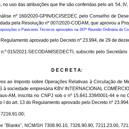
S
, no uso das atribuições que lhe são conferidas pelo art. 54, IV
nálise nº 160/2020-GPIN/DCI/SEDEC pelo Conselho de Des
erendada pela Resolução nº 007/2020-CODAM, que aprovou a P
osições e Pareceres Técnicos aprovados na 287ª Reunião Ordinária do C
do Regulamento aprovado pelo Decreto nº 23.994, de 29 de dez
cio n.º 015/2021-SECODAM/SEDECTI, subscrito pelo Secretári
D E C R E T A:
ivos ao Imposto sobre Operações Relativas à Circulação de M
 - ICMS à sociedade empresária KBV INTERNACIONAL COMÉR
naus-AM, inscrita no CNPJ sob o nº 15.641.339/0001-44 e no 
 I do art. 13 do Regulamento aprovado pelo Decreto nº 23.994,
H 7216.91.00;
a e "Blanks", NCM/SH 7308.90.10, 7326.90.90, 7211.23.00, 721