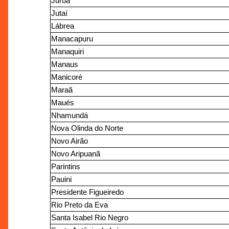
Juruá
Jutaí
Lábrea
Manacapuru
Manaquiri
Manaus
Manicoré
Maraã
Maués
Nhamundá
Nova Olinda do Norte
Novo Airão
Novo Aripuanã
Parintins
Pauini
Presidente Figueiredo
Rio Preto da Eva
Santa Isabel Rio Negro