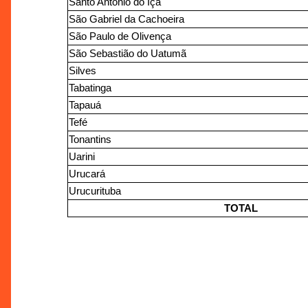
Santo Antônio do Içá
São Gabriel da Cachoeira
São Paulo de Olivença
São Sebastião do Uatumã
Silves
Tabatinga
Tapauá
Tefé
Tonantins
Uarini
Urucará
Urucurituba
TOTAL