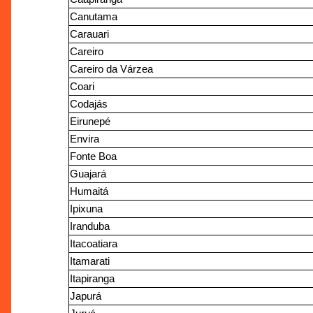
Canutama
Carauari
Careiro
Careiro da Várzea
Coari
Codajás
Eirunepé
Envira
Fonte Boa
Guajará
Humaitá
Ipixuna
Iranduba
Itacoatiara
Itamarati
Itapiranga
Japurá