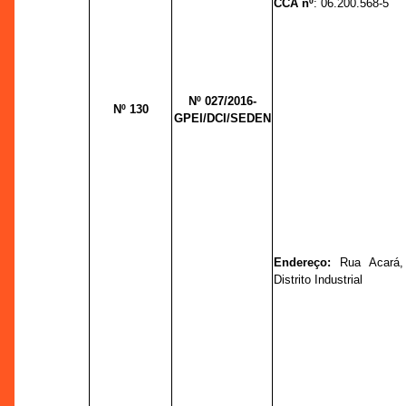
CCA nº
: 06.200.568-5
Nº 027/2016-
Nº 130
GPEI/DCI/SEDEN
Endereço:
Rua Acará,
Distrito Industrial