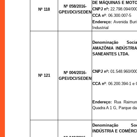
DE MÁQUINAS E MOTO
Nº 058/2016-
CNPJ nº:
22.798.094/00
Nº 118
GPEI/DCI/SEDEN
CCA nº
: 06.300.007-5
Endereço:
Avenida Burit
Industrial
Denominação So
AMAZÔNIA INDÚSTRI
SANEANTES LTDA.
CNPJ nº:
01.548.960/00
Nº 004/2016-
Nº 121
GPEI/DCI/SEDEN
CCA nº
: 06.200.394-1 e
Endereço:
Rua Raimun
Quadra A 1 G, Parque das
Denominação So
INDÚSTRIA E COMÉRCI