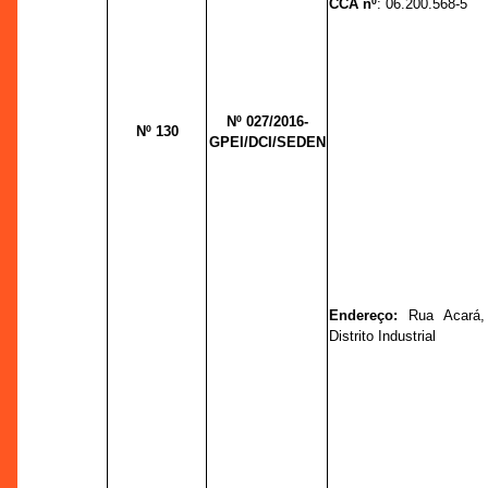
CCA nº
: 06.200.568-5
Nº 027/2016-
Nº 130
GPEI/DCI/SEDEN
Endereço:
Rua Acará,
Distrito Industrial