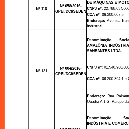
DE MÁQUINAS E MOTO
Nº 058/2016-
CNPJ nº:
22.798.094/00
Nº 118
GPEI/DCI/SEDEN
CCA nº
: 06.300.007-5
Endereço:
Avenida Burit
Industrial
Denominação So
AMAZÔNIA INDÚSTRI
SANEANTES LTDA.
CNPJ nº:
01.548.960/00
Nº 004/2016-
Nº 121
GPEI/DCI/SEDEN
CCA nº
: 06.200.394-1 e
Endereço:
Rua Raimun
Quadra A 1 G, Parque das
Denominação So
INDÚSTRIA E COMÉRCI