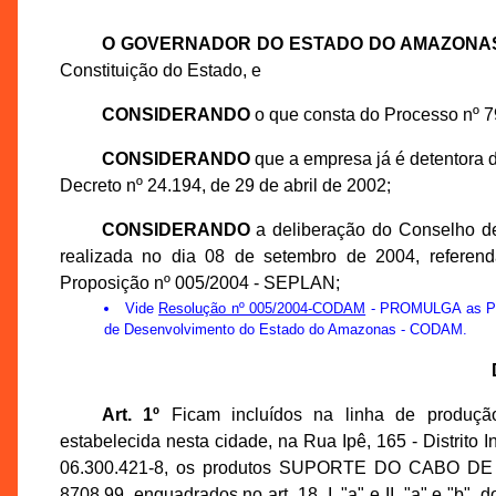
O GOVERNADOR DO ESTADO DO AMAZONA
Constituição do Estado, e
CONSIDERANDO
o que consta do Processo nº 
CONSIDERANDO
que a empresa já é detentora d
Decreto nº 24.194, de 29 de abril de 2002;
CONSIDERANDO
a deliberação do Conselho 
realizada no dia 08 de setembro de 2004, refere
Proposição nº 005/2004 - SEPLAN;
Vide
Resolução nº 005/2004-CODAM
- PROMULGA as Prop
de Desenvolvimento do Estado do Amazonas - CODAM.
Art. 1º
Ficam incluídos na linha de produ
estabelecida nesta cidade, na Rua Ipê, 165 - Distrito 
06.300.421-8, os produtos SUPORTE DO CABO 
8708.99, enquadrados no art. 18, I, "a" e II, "a" e "b