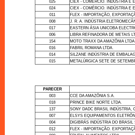
025
CIEX - COMÉRCIO. INDÚSTRIA E 
024
CIEX - COMÉRCIO. INDÚSTRIA E 
011
FLEX - IMPORTAÇÃO, EXPORTAÇÃ
008
J. R. A. INDÚSTRIA ELETROMECÂ
017
EASTERN ÁSIA UNICOBA ELECTR
006
LIBRA REFINADORA DE METAIS L
154
MOTO TRAXX DA AMAZÔNIA LTDA
016
FABRIL ROMANA LTDA.
014
SILZANE INDÚSTRIA DE EMBALA
015
METALÚRGICA SETE DE SETEMBR
PARECER
003
CCE DA AMAZÔNIA S.A.
018
PRINCE BIKE NORTE LTDA.
137
SONY DADC BRASIL INDÚSTRIA,
007
ELSYS EQUIPAMENTOS ELETRÔN
004
DIGIBRÁS INDÚSTRIA DO BRASIL 
012
FLEX - IMPORTAÇÃO. EXPORTAÇÃ