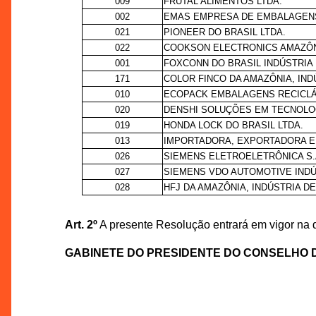
009
FRUTAL ALIMENTOS LTDA.
002
EMAS EMPRESA DE EMBALAGENS
021
PIONEER DO BRASIL LTDA.
022
COOKSON ELECTRONICS AMAZÔN
001
FOXCONN DO BRASIL INDÚSTRIA 
171
COLOR FINCO DA AMAZÔNIA, INDÚ
010
ECOPACK EMBALAGENS RECICLÁ
020
DENSHI SOLUÇÕES EM TECNOLOG
019
HONDA LOCK DO BRASIL LTDA.
013
IMPORTADORA, EXPORTADORA E I
026
SIEMENS ELETROELETRÔNICA S.A.
027
SIEMENS VDO AUTOMOTIVE INDÚ
028
HFJ DA AMAZÔNIA, INDÚSTRIA D
Art. 2º
A presente Resolução entrará em vigor na 
GABINETE DO PRESIDENTE DO CONSELHO 