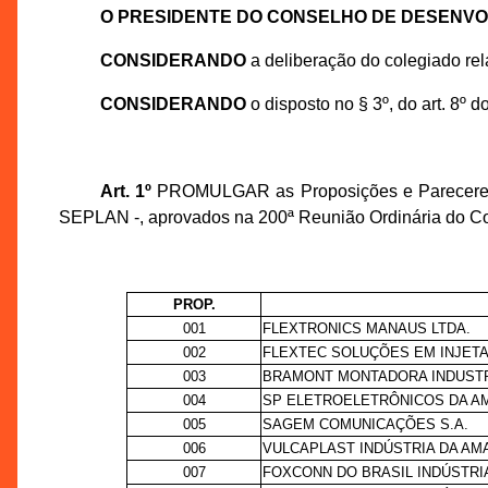
O PRESIDENTE DO CONSELHO DE DESENV
CONSIDERANDO
a deliberação do colegiado re
CONSIDERANDO
o disposto no § 3º, do art. 8º 
Art. 1º
PROMULGAR as Proposições e Pareceres T
SEPLAN -, aprovados na 200ª Reunião Ordinária do Co
PROP.
001
FLEXTRONICS MANAUS LTDA.
002
FLEXTEC SOLUÇÕES EM INJETA
003
BRAMONT MONTADORA INDUSTRI
004
SP ELETROELETRÔNICOS DA AM
005
SAGEM COMUNICAÇÕES S.A.
006
VULCAPLAST INDÚSTRIA DA AMA
007
FOXCONN DO BRASIL INDÚSTRIA