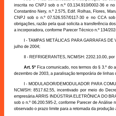
inscrita no CNPJ sob o n.º 03.134.910/0002-36 e no
Constantino Nery, n.º 2.575, Edif. Rolhas, Flores, M
CNPJ sob o n.º 07.526.557/0117-30 e no CCA sob o
obrigações, razão pela qual solicita a transferência do
a incorporadora, conforme Parecer Técnico n.º 134/
I - TAMPAS METÁLICAS PARA GARRAFAS DE VIDRO
julho de 2004;
II - REFRIGERANTES, NCM/SH: 2202.10.00, por mei
Art. 5º
Fica comunicado, nos termos do § 3.º do a
dezembro de 2003, a paralisação temporária de linhas 
I - MODULADOR/DEMODULADOR PARA COMUN
NCM/SH: 8517.62.55, incentivado por meio do Decre
empresária ARRIS INDÚSTRIA ELETRÔNICA DO BRASIL
sob o n.º 06.200.595-2, conforme Parecer de Anális
observado o prazo limite para a retomada da produção a