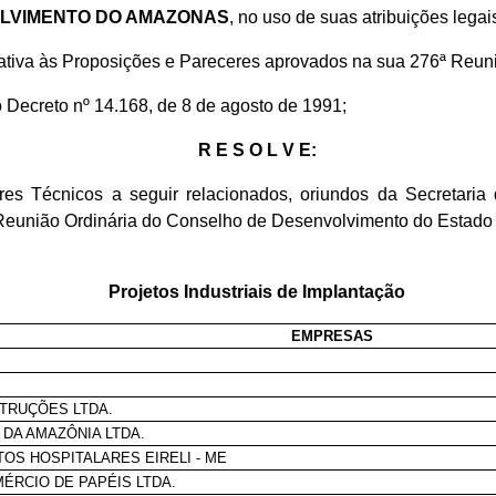
OLVIMENTO DO AMAZONAS
, no uso de suas atribuições legais
lativa às Proposições e Pareceres aprovados na sua 276ª Reuni
do Decreto nº 14.168, de 8 de agosto de 1991;
R E S O L V E:
Técnicos a seguir relacionados, oriundos da Secretaria d
 Reunião Ordinária do Conselho de Desenvolvimento do Estado
Projetos Industriais de Implantação
EMPRESAS
TRUÇÕES LTDA.
 DA AMAZÔNIA LTDA.
S HOSPITALARES EIRELI - ME
ÉRCIO DE PAPÉIS LTDA.