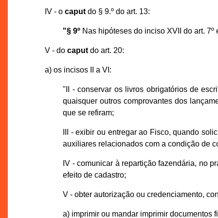
IV - o
caput
do § 9.º do art. 13:
"§ 9º
Nas hipóteses do inciso XVII do art. 7º 
V - do
caput
do art. 20:
a) os incisos II a VI:
"II - conservar os livros obrigatórios de es
quaisquer outros comprovantes dos lançament
que se refiram;
III - exibir ou entregar ao Fisco, quando sol
auxiliares relacionados com a condição de con
IV - comunicar à repartição fazendária, no p
efeito de cadastro;
V - obter autorização ou credenciamento, con
a) imprimir ou mandar imprimir documentos fi