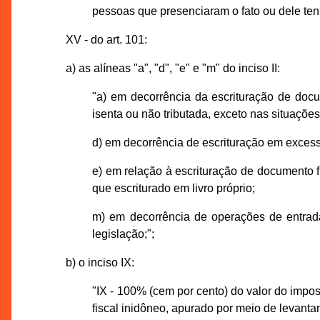
pessoas que presenciaram o fato ou dele te
XV - do art. 101:
a) as alíneas "a", "d", "e" e "m" do inciso II:
"a) em decorrência da escrituração de docu
isenta ou não tributada, exceto nas situações
d) em decorrência de escrituração em exces
e) em relação à escrituração de documento f
que escriturado em livro próprio;
m) em decorrência de operações de entrada
legislação;";
b) o inciso IX:
"IX - 100% (cem por cento) do valor do im
fiscal inidôneo, apurado por meio de levanta