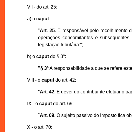
VII - do art. 25:
a) o
caput
:
"
Art. 25
. É responsável pelo recolhimento 
operações concomitantes e subseqüentes a
legislação tributária:";
b) o
caput
do § 3º:
"§ 3º
A responsabilidade a que se refere este 
VIII - o
caput
do art. 42:
"
Art. 42
. É dever do contribuinte efetuar o 
IX - o
caput
do art. 69:
"
Art. 69
. O sujeito passivo do imposto fica o
X - o art. 70: