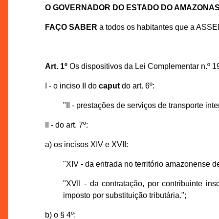
O GOVERNADOR DO ESTADO DO AMAZONA
FAÇO SABER
a todos os habitantes que a ASS
Art. 1º
Os dispositivos da Lei Complementar n.º 1
I - o inciso II do
caput
do art. 6º:
"II - prestações de serviços de transporte int
II - do art. 7º:
a) os incisos XIV e XVII:
"XIV - da entrada no território amazonense 
"XVII - da contratação, por contribuinte in
imposto por substituição tributária.";
b) o § 4º: