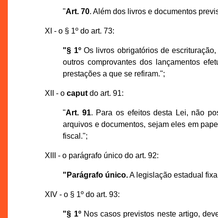
"
Art. 70
. Além dos livros e documentos previs
XI - o § 1º do art. 73:
"§ 1º
Os livros obrigatórios de escrituração
outros comprovantes dos lançamentos efetu
prestações a que se refiram.";
XII - o
caput
do art. 91:
"
Art. 91
. Para os efeitos desta Lei, não po
arquivos e documentos, sejam eles em papel 
fiscal.";
XIII - o parágrafo único do art. 92:
"Parágrafo único.
A legislação estadual fix
XIV - o § 1º do art. 93:
"§ 1º
Nos casos previstos neste artigo, dev