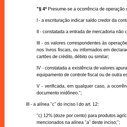
"§ 4º
Presume-se a ocorrência de operação o
I - a escrituração indicar saldo credor da c
II - constatada a entrada de mercadoria não c
III - os valores correspondentes às operaçõ
nos livros fiscais, ou informados em declara
cartões de crédito, débito ou similar;
IV - constatada a existência de valores apu
equipamento de controle fiscal ou de outra es
V - verificada, em qualquer caso, a ocor
documento inidôneo.";
III - a alínea "c" do inciso I do art. 12:
"c) 12% (doze por cento) para produtos agrí
mencionados na alínea "a" deste inciso;";