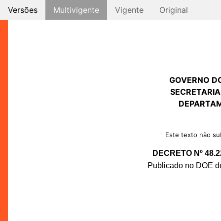
Versões
Multivigente
Vigente
Original
GOVERNO D
SECRETARIA
DEPARTAM
Este texto não sub
DECRETO Nº 48.2
Publicado no DOE de