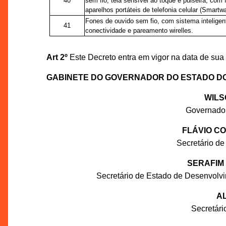
40
sem fio, tela sensível ao toque e pulseira, com
aparelhos portáteis de telefonia celular (Smartw
Fones de ouvido sem fio, com sistema inteligen
41
conectividade e pareamento wirelles.
Art 2º
Este Decreto entra em vigor na data de sua 
GABINETE DO GOVERNADOR DO ESTADO D
WILS
Governado
FLÁVIO C
Secretário de
SERAFIM
Secretário de Estado de Desenvolv
AL
Secretár