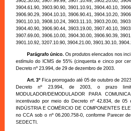
3902.30.00, 3907.99.99, 3907.10.49, 3902.20.00, 3904
3904.61.90, 3903.90.90, 3901.10.91, 3904.40.10, 3906
3906.90.29, 3904.10.10, 3906.90.41, 3904.10.20, 3906
3901.10.10, 3908.10.24, 3903.11.10, 3903.20.00, 3903
3904.40.90, 3906.90.44, 3903.19.00, 3907.40.10, 3903
3907.69.00, 3906.10.00, 3904.30.00, 3906.90.39, 3901
3901.10.92, 3207.10.90, 3904.21.00, 3901.30.10, 3904.
Parágrafo único.
Os produtos elencados nos incis
estímulo do ICMS de 55% (cinquenta e cinco por cent
Decreto nº 23.994, de 29 de dezembro de 2003.
Art. 3º
Fica prorrogado até 05 de outubro de 2023
Decreto nº 23.994, de 2003, o prazo limi
MODULADOR/DEMODULADOR PARA COMUNICAÇ
incentivado por meio do Decreto nº 42.834, de 05
INDÚSTRIA E COMÉRCIO DE COMPONENTES ELETRÔNI
no CCA sob o nº 06.200.758-0, conforme Parecer d
SEDECTI.