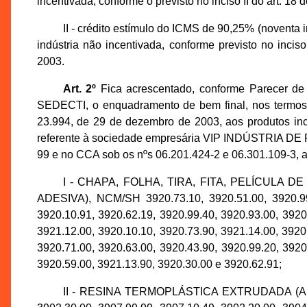
incentivada, conforme o previsto no inciso II do art. 1
II - crédito estímulo do ICMS de 90,25% (noventa i
indústria não incentivada, conforme previsto no inci
2003.
Art. 2º
Fica acrescentado, conforme Parecer de
SEDECTI, o enquadramento de bem final, nos termos d
23.994, de 29 de dezembro de 2003, aos produtos inc
referente à sociedade empresária VIP INDÚSTRIA DE
99 e no CCA sob os nºs 06.201.424-2 e 06.301.109-3, a
I - CHAPA, FOLHA, TIRA, FITA, PELÍCULA
ADESIVA), NCM/SH 3920.73.10, 3920.51.00, 3920.99.
3920.10.91, 3920.62.19, 3920.99.40, 3920.93.00, 3920
3921.12.00, 3920.10.10, 3920.73.90, 3921.14.00, 3920
3920.71.00, 3920.63.00, 3920.43.90, 3920.99.20, 3920
3920.59.00, 3921.13.90, 3920.30.00 e 3920.62.91;
II - RESINA TERMOPLÁSTICA EXTRUDADA (