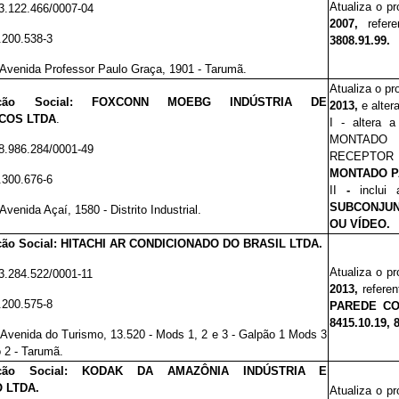
Atualiza o p
3.122.466/0007-04
2007,
refere
.200.538-3
3808.91.99.
Avenida Professor Paulo Graça, 1901 - Tarumã.
Atualiza o pr
ação Social:
FOXCONN MOEBG INDÚSTRIA DE
2013,
e alter
COS LTDA
.
I - altera 
MONTADO 
8.986.284/0001-49
RECEPTO
MONTADO P
.300.676-6
II
-
inclui 
SUBCONJU
Avenida Açaí, 1580 - Distrito Industrial.
OU VÍDEO.
ão Social:
HITACHI AR CONDICIONADO DO BRASIL LTDA.
Atualiza o p
3.284.522/0001-11
2013,
referen
.200.575-8
PAREDE CO
8415.10.19, 
Avenida do Turismo, 13.520 - Mods 1, 2 e 3 - Galpão 1 Mods 3
 2 - Tarumã.
ção Social:
KODAK DA AMAZÔNIA INDÚSTRIA E
 LTDA.
Atualiza o p