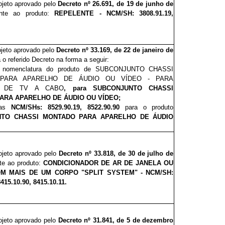
rojeto aprovado pelo
Decreto nº 26
.
691, de 19 de junho de
nte ao produto:
REPELENTE - NCM/SH: 3808.91.19,
ojeto aprovado pelo
Decreto nº 33.169, de 22 de janeiro de
a o referido Decreto na forma a seguir:
a nomenclatura do produto de
SUBCONJUNTO CHASSI
PARA APARELHO DE ÁUDIO OU VÍDEO - PARA
R DE TV A CABO
, para SUBCONJUNTO CHASSI
ARA APARELHO DE ÁUDIO OU VÍDEO;
as
NCM/SHs:
8529.90.19, 8522.90.90
para o produto
NTO CHASSI MONTADO PARA APARELHO DE ÁUDIO
rojeto aprovado pelo
Decreto nº 33.818, de 30 de julho de
te ao produto:
CONDICIONADOR DE AR DE JANELA OU
M MAIS DE UM CORPO "SPLIT SYSTEM" - NCM/SH:
8415.10.90, 8415.10.11.
rojeto aprovado pelo
Decreto nº 31.841, de 5 de dezembro