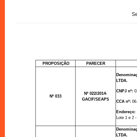
Se
PROPOSIÇÃO
PARECER
Denominaç
LTDA.
CNPJ nº:
0
Nº 022
/2014-
Nº 033
GACIF/SEAPS
CCA nº:
06
Endereço
Lote 1 e 2 -
Denomina
LTDA.