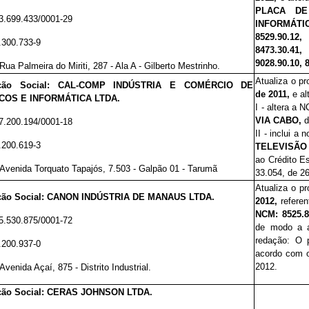
PLACA DE
3.699.433/0001-29
INFORMÁTI
8529.90.12
.300.733-9
8473.30.41
9028.90.10, 
Rua Palmeira do Miriti, 287 - Ala A - Gilberto Mestrinho.
Atualiza o p
ção Social:
CAL-COMP INDÚSTRIA E COMÉRCIO DE
de 2011,
e al
COS E INFORMÁTICA LTDA.
I - altera a
VIA CABO,
7.200.194/0001-18
II - inclui a
.200.619-3
TELEVISÃO
ao Crédito Es
A
venida Torquato Tapajós, 7.503 - Galpão 01 - Tarumã
33.054, de 2
Atualiza o p
ão Social:
CANON INDÚSTRIA DE MANAUS LTDA.
2012,
refere
NCM: 8525.8
5.530.875/0001-72
de modo a a
redação:
O p
.200.937-0
acordo com o
2012.
Avenida Açaí, 875 - Distrito Industrial.
ão Social:
CERAS JOHNSON LTDA.