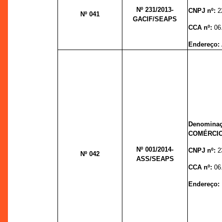
Nº 231
/2013-
CNPJ nº:
2
Nº 041
GACIF/SEAPS
CCA nº:
06
Endereço:
Denomina
COMÉRCIO
Nº 001/
2014-
CNPJ nº:
2
Nº 042
ASS/SEAPS
CCA nº:
06
Endereço: