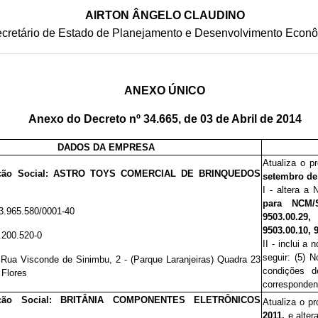
AIRTON ÂNGELO CLAUDINO
cretário de Estado de Planejamento e Desenvolvimento Econ
ANEXO ÚNICO
Anexo do Decreto nº 34.665, de 03 de Abril de 2014
DADOS DA EMPRESA
Atualiza o p
ão Social:
ASTRO TOYS COMERCIAL DE BRINQUEDOS
setembro de
I - altera a
para NCM/SH
3.965.580/0001-40
9503.00.29
9503.00.10, 
.200.520-0
II - inclui a
seguir: (5) 
:
Rua Visconde de Sinimbu, 2 - (Parque Laranjeiras) Quadra 23
condições d
 Flores
corresponden
ção Social:
BRITÂNIA COMPONENTES ELETRÔNICOS
Atualiza o p
2011,
e alter