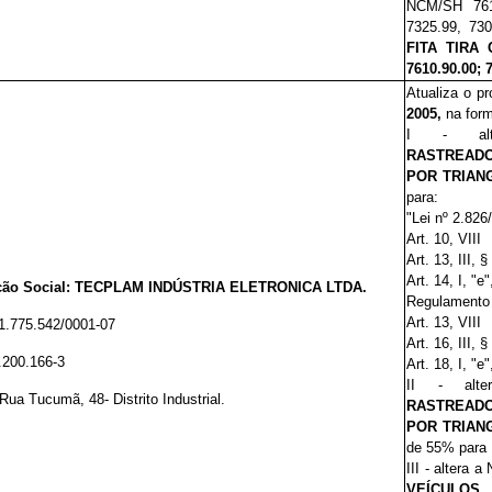
NCM/SH 76
7325.99, 73
FITA TIRA
7610.90.00; 
Atualiza o p
2005,
na form
I - alt
RASTREAD
POR TRIAN
para:
"Lei nº 2.826
Art. 10, VIII
Art. 13, III, §
Art. 14, I, "e"
ão Social:
TECPLAM INDÚSTRIA ELETRONICA LTDA.
Regulamento 
Art. 13, VIII
1.775.542/0001-07
Art. 16, III, §
.200.166-3
Art. 18, I, "e"
II - alte
Rua Tucumã, 48- Distrito Industrial.
RASTREAD
POR TRIAN
de 55% para
III - altera
VEÍCULO