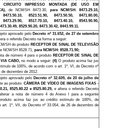
 CIRCUITO IMPRESSO MONTADA (DE USO EM
CA),
de
NCM/SH 8473.30,
para
NCM/SH:
8473.29.10,
, 8473.50.10, 8523.51.90, 8473.50.50, 8471.80.00,
, 8473.29.90, 8517.70.10, 8473.40.10, 8543.90.90,
8473.30.49, 8529.90.20, 8473.30.42, 8443.99.11.
rojeto aprovado pelo
Decreto nº 31.6
5
2, de 27 de setembro
tera o referido Decreto na forma a seguir:
 NCM/SH do produto
RECEPTOR DE SINAL DE TELEVISÃO
de
NCM/SH 8528.71,
para NCM/SH:
8528.71.90;
 nota de número 4 para o produto
RECEPTOR DE SINAL DE
 VIA CABO,
no modo a seguir:
(4)
O produto acima faz jus
timulo de 100%, de acordo com o art. 1º, VI, do Decreto nº
6 de dezembro de 2012.
rojeto aprovado pelo
Decreto nº 32.6
0
9, de 20 de julho de
nte ao produto:
CÂMERA DE VÍDEO DE IMAGENS FIXAS -
0.21, 8525.80.22 e 8525.80.29,
e altera o referido Decreto
lterar a nota de número 4 do Anexo I para a seguinte
roduto acima faz jus ao crédito estimulo de 100%, de
 art. 1º, VII, do Decreto nº 33.054, de 26 de dezembro de