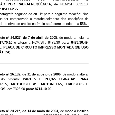
ÇÃO POR RÁDIO-FREQÜÊNCIA,
de NCM/SH 8531.10,
 8517.62.77.
 parágrafo segundo do art. 1º para a seguinte redação: Nos
e for comprovado o restabelecimento das condições de
de, o nível de crédito estímulo será correspondente a 55%.
reto nº
24.927, de 7 de abril de 2005
, de modo a incluir a
7.70.10
e alterar a NCM/SH: 8473.30
para
:
8473.30.49,
to:
PLACA DE CIRCUITO IMPRESSO MONTADA (DE USO
TICA).
eto nº 26.182, de 31 de agosto de 2006,
de modo a alterar
do produto:
PARTES E PEÇAS USINADAS PARA
RES, MOTOCICLETAS, MOTONETAS, TRICICLOS E
LOS,
de:
7326.90
para: 8714.10.00.
eto nº 24.215, de 14 de maio de 2004,
de modo a incluir a