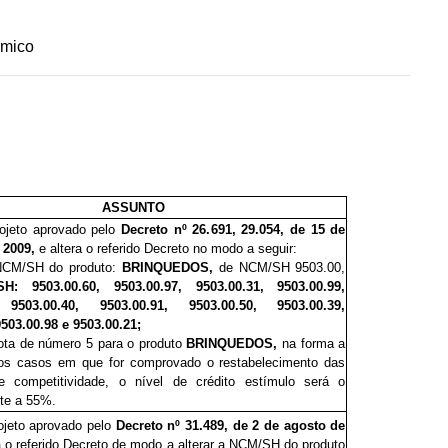
ômico
ASSUNTO
rojeto aprovado pelo
Decreto nº 26.
6
91, 29
.
0
5
4, de 15 de
 2009,
e altera o referido Decreto no modo a seguir:
 NCM/SH do produto:
BRINQUEDOS,
de NCM/SH 9503.00,
: 9503.00.60, 9503.00.97, 9503.00.31, 9503.00.99,
, 9503.00.40, 9503.00.91, 9503.00.50, 9503.00.39,
9503.00.98 e 9503.00.21;
 nota de número 5 para o produto
BRINQUEDOS,
na forma a
Nos casos em que for comprovado o restabelecimento das
e competitividade, o nível de crédito estímulo será o
te a 55%.
rojeto aprovado pelo
Decreto nº 31.
4
89, de 2 de agosto de
a o referido Decreto de modo a alterar a NCM/SH do produto