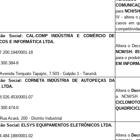
COMUNICA
para
NCH/SH:
IV - altera o
casos em qu
competitivida
ção Social: CAL-COMP INDÚSTRIA E COMÉRCIO DE
COS E INFORMÁTICA LTDA.
Altera o Dec
NCM/SH: 851
7.200.194/0001-18
para o produ
.300.384-8
EM INFORMÁ
Avenida Torquato Tapajós, 7.503 - Galpão 1 - Tarumã.
ção Social: CORNETA INDÚSTRIA DE AUTOPEÇAS DA
 LTDA.
Altera o
Decr
a NCM/SH 
8.026.453/0001-07
CICLOMOTO
.300.474-0
QUADRICIC
Rua Acará, 200 - Distrito Industrial
ção Social: ELSYS EQUIPAMENTOS ELETRÔNICOS LTDA.
Altera o
Decr
4.484.188/0001-02