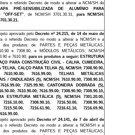
altera o referido Decreto de modo a alterar a NCM/SH do
HAPA PRÉ-SENSIBILIZADA DE ALUMÍNIO PARA
 "OFF-SET"
, de NCM/SH 3701.30.31,
para NCM/SH:
3701.30.21.
rojeto aprovado pelo
Decreto nº 24.215, de 14 de maio de
era o referido Decreto no modo a alterar a NCM/SH e a
ra dos produtos: de: PARTES E PEÇAS METÁLICAS,
10.90 e 7308.90, e MÓDULOS METÁLICOS, NCM/SH
8.90 e 7610.90;
para os produtos a seguir:
ESTRUTURA
AÇO PARA CONSTRUÇÃO CIVIL - CALHA, CUMEEIRA,
 TELHA, CALÇO PARA TELHA (5), NCM/SH: 7308.90.90,
0;
7610.90.00; 7616.99.00;
TELHAS METÁLICAS
S / ONDULADAS (5), NCM/SH: 7610.90.00, 7308.90.10,
;
7616.99.00; 7325.99.90;
CANTONEIRA DOBRADA (5),
16.50.00;
7610.90.00; 7616.99.00; 7308.90.90; 7308.90.10,
A ESTRUTURA METÁLICA (5), NCM/SH: 7301.20.00,
, 7216.10.00, 7308.90.10, 7216.50.00, 7308.90.90,
, 7215.50.00, 7216.61.90, 7216.61.10, 7216.69.90,
7616.99.00.
rojeto aprovado pelo
Decreto nº 24.141, de 7 de abril de
era o referido Decreto no modo a alterar a NCM/SH e a
ra dos produtos: de: PARTES E PEÇAS METÁLICAS,