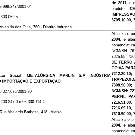
de 2011
, e 
2.999.247/0001-04
produto
C
IMPRESSÃO
.300.069-5
3705.10.00, 
Avenida dos Oitis, 760 - Distrito Industrial.
Atualiza o p
2004
, e alt
nomenclatu
NCM/SH 76
7325.99, 730
DE FERRO 
GOIVA PARA
7212.20.1
ção Social:
METALÚRGICA MARLIN S/A INDÚSTRIA
TRAPEZOIDAI
 IMPORTAÇÃO E EXPORTAÇÃO
7308.90.90
NCM/SH: 72
3.027.675/0001-20
PERFIL PAR
.200.347-0 e 06.300.114-4
7216.91.00
7216.69.10
Rua Abelardo Barbosa, 418 - Aleixo
7610.90.00, 
Atualiza o p
2004
, e alt
nomenclatu