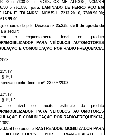
10.90 e 7308.90, e MÓDULOS METÁLICOS, NCM/SH
08.90 e 7610.90;
para:
LAMINADO DE FERRO AÇO EM
 CHAPA E "BLANKS
",
NCM/SH: 7212.20.10, 7308.90.90;
7616.99.00
.
rojeto aprovado pelo
Decreto nº 25.238, de 8 de agosto de
a a seguir:
era o enquadramento legal do produto
OR/IMOBILIZADOR PARA VEÍCULOS AUTOMOTORES
GULAÇÃO E COMUNICAÇÃO POR RÁDIO-FREQÜÊNCIA,
/2003
 13º, IV
, § 1º, II
aprovado pelo Decreto nº. 23.994/2003
 13º, IV
, § 1º, II"
ra o nível de crédito estímulo do produto
OR/IMOBILIZADOR PARA VEÍCULOS AUTOMOTORES
GULAÇÃO E COMUNICAÇÃO POR RÁDIO-FREQÜÊNCIA,
 100%.
 a NCM/SH do produto
RASTREADOR/IMOBILIZADOR PARA
S AUTOMOTORES POR TRIANGULAÇÃO E