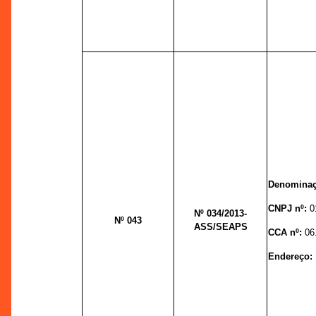
Denominaç
CNPJ nº:
0
Nº 034
/2013-
Nº 043
ASS/SEAPS
CCA nº:
06
Endereço: