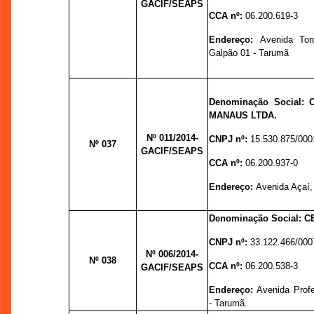
GACIF/SEAPS
CCA nº:
06.200.619-3
Endereço:
A
venida Tor
Galpão 01 - Tarumã
Denominação Social:
MANAUS LTDA.
Nº 011
/2014-
CNPJ nº:
15.530.875/000
Nº 037
GACIF/SEAPS
CCA nº:
06.200.937-0
Endereço:
Avenida Açaí, 8
Denominação Social:
C
CNPJ nº:
33.122.466/000
Nº 006
/2014-
Nº 038
CCA nº:
06.200.538-3
GACIF/SEAPS
Endereço:
Avenida Prof
- Tarumã.