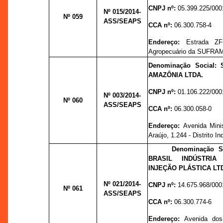
CNPJ nº:
05.399.225/000
Nº 015
/2014-
Nº 059
ASS/SEAPS
CCA nº:
06.300.758-4
Endereço:
Estrada ZF
Agropecuário da SUFRA
Denominação Social
AMAZÔNIA LTDA.
CNPJ nº:
01.106.222/000
Nº 003
/2014-
Nº 060
ASS/SEAPS
CCA nº:
06.300.058-0
Endereço:
Avenida Mini
Araújo, 1.244 - Distrito Ind
Denominação S
BRASIL INDÚSTRI
INJEÇÃO PLÁSTICA LT
Nº 021
/2014-
CNPJ nº:
14.675.968/000
Nº 061
ASS/SEAPS
CCA nº:
06.300.774-6
Endereço:
Avenida dos 