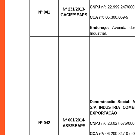
CNPJ nº:
22.999.247/000
Nº 231
/2013-
Nº 041
GACIF/SEAPS
CCA nº:
06.300.069-5
Endereço:
Avenida dos
Industrial.
Denominação Social:
M
S/A INDÚSTRIA COM
EXPORTAÇÃO
Nº 001/
2014-
Nº 042
CNPJ nº:
23.027.675/000
ASS/SEAPS
CCA nº:
06.200.347-0 e 0