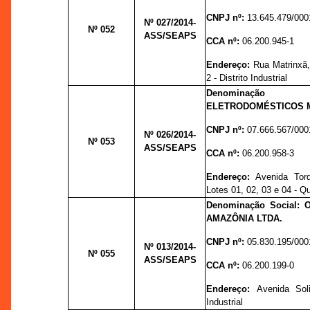
CNPJ nº:
13.645.479/000
Nº 027
/2014-
Nº 052
ASS/SEAPS
CCA nº:
06.200.945-1
Endereço:
Rua Matrinxã,
2 - Distrito Industrial
Denominação
ELETRODOMÉSTICOS MON
CNPJ nº:
07.666.567/000
Nº 026
/2014-
Nº 053
ASS/SEAPS
CCA nº:
06.200.958-3
Endereço:
Avenida Torq
Lotes 01, 02, 03 e 04 - Q
Denominação Social:
AMAZÔNIA LTDA.
CNPJ nº:
05.830.195/000
Nº 013
/2014-
Nº 055
ASS/SEAPS
CCA nº:
06.200.199-0
Endereço:
Avenida Sol
Industrial