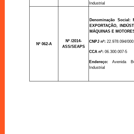
Industrial
Denominação Social:
EXPORTAÇÃO, INDÚS
MÁQUINAS E MOTORES
Nº
/2014-
CNPJ nº:
22.978.094/000
Nº 062-A
ASS/SEAPS
CCA nº:
06.300.007-5
Endereço:
Avenida Bu
Industrial