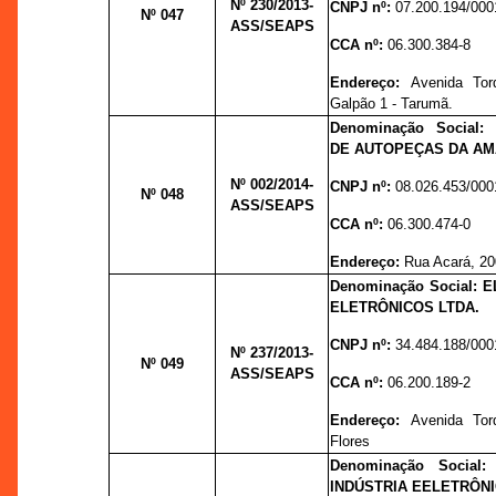
Nº 230
/2013-
CNPJ nº:
07.200.194/000
Nº 047
ASS/SEAPS
CCA nº:
06.300.384-8
Endereço:
Avenida Tor
Galpão 1 - Tarumã.
Denominação Social
DE AUTOPEÇAS DA AM
Nº 002/
2014-
CNPJ nº:
08.026.453/000
Nº 048
ASS/SEAPS
CCA nº:
06.300.474-0
Endereço:
Rua Acará, 200
Denominação Social:
ELETRÔNICOS LTDA.
CNPJ nº:
34.484.188/000
Nº 237
/2013-
Nº 049
ASS/SEAPS
CCA nº:
06.200.189-2
Endereço:
Avenida Tor
Flores
Denominação Socia
INDÚSTRIA EELETRÔNI