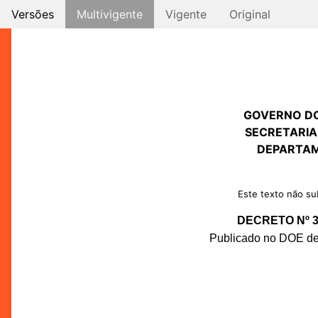
Versões
Multivigente
Vigente
Original
GOVERNO D
SECRETARIA
DEPARTAM
Este texto não sub
DECRETO Nº 34
Publicado no DOE de 