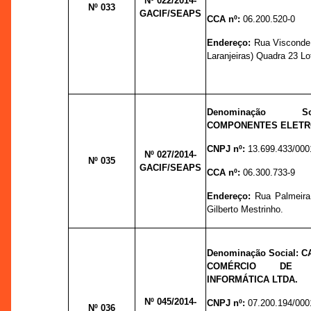
Nº 022
/2014-
Nº 033
GACIF/SEAPS
CCA nº:
06.200.520-0
Endereço:
Rua Visconde 
Laranjeiras) Quadra 23 Lot
Denominação 
COMPONENTES ELETRÔ
CNPJ nº:
13.699.433/000
Nº 027
/2014-
Nº 035
GACIF/SEAPS
CCA nº:
06.300.733-9
Endereço:
Rua Palmeira 
Gilberto Mestrinho.
Denominação Social:
C
COMÉRCIO DE 
INFORMÁTICA LTDA.
Nº 045
/2014-
CNPJ nº:
07.200.194/000
Nº 036