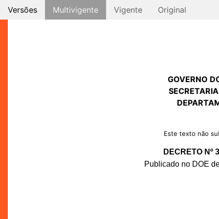
Versões
Multivigente
Vigente
Original
GOVERNO D
SECRETARIA
DEPARTAM
Este texto não sub
DECRETO Nº 34
Publicado no DOE de 