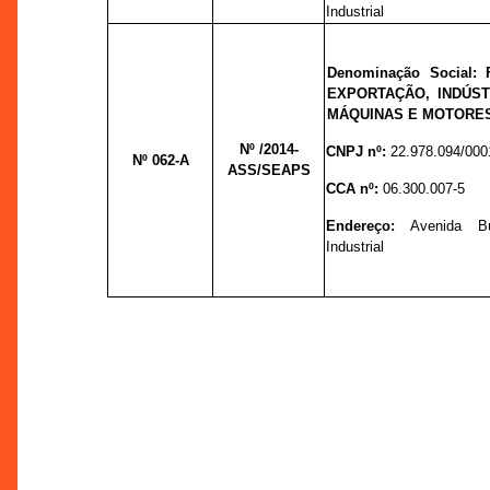
Industrial
Denominação Social:
EXPORTAÇÃO, INDÚS
MÁQUINAS E MOTORES
Nº
/2014-
CNPJ nº:
22.978.094/000
Nº 062-A
ASS/SEAPS
CCA nº:
06.300.007-5
Endereço:
Avenida Bu
Industrial