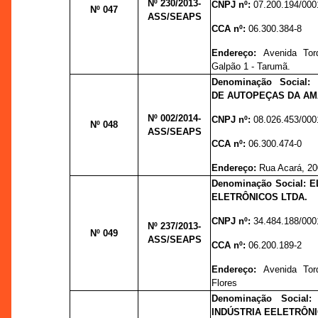
Nº 230
/2013-
CNPJ nº:
07.200.194/000
Nº 047
ASS/SEAPS
CCA nº:
06.300.384-8
Endereço:
Avenida Tor
Galpão 1 - Tarumã.
Denominação Social
DE AUTOPEÇAS DA AM
Nº 002/
2014-
CNPJ nº:
08.026.453/000
Nº 048
ASS/SEAPS
CCA nº:
06.300.474-0
Endereço:
Rua Acará, 200
Denominação Social:
ELETRÔNICOS LTDA.
CNPJ nº:
34.484.188/000
Nº 237
/2013-
Nº 049
ASS/SEAPS
CCA nº:
06.200.189-2
Endereço:
Avenida Tor
Flores
Denominação Socia
INDÚSTRIA EELETRÔNI