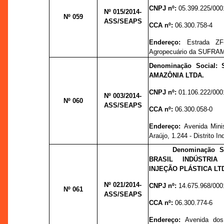
CNPJ nº:
05.399.225/000
Nº 015
/2014-
Nº 059
ASS/SEAPS
CCA nº:
06.300.758-4
Endereço:
Estrada ZF
Agropecuário da SUFRA
Denominação Social
AMAZÔNIA LTDA.
CNPJ nº:
01.106.222/000
Nº 003
/2014-
Nº 060
ASS/SEAPS
CCA nº:
06.300.058-0
Endereço:
Avenida Mini
Araújo, 1.244 - Distrito Ind
Denominação S
BRASIL INDÚSTRI
INJEÇÃO PLÁSTICA LT
Nº 021
/2014-
CNPJ nº:
14.675.968/000
Nº 061
ASS/SEAPS
CCA nº:
06.300.774-6
Endereço:
Avenida dos 