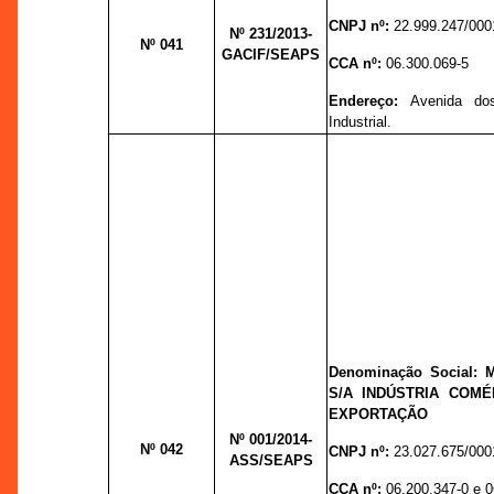
CNPJ nº:
22.999.247/000
Nº 231
/2013-
Nº 041
GACIF/SEAPS
CCA nº:
06.300.069-5
Endereço:
Avenida dos
Industrial.
Denominação Social:
M
S/A INDÚSTRIA COM
EXPORTAÇÃO
Nº 001/
2014-
Nº 042
CNPJ nº:
23.027.675/000
ASS/SEAPS
CCA nº:
06.200.347-0 e 0