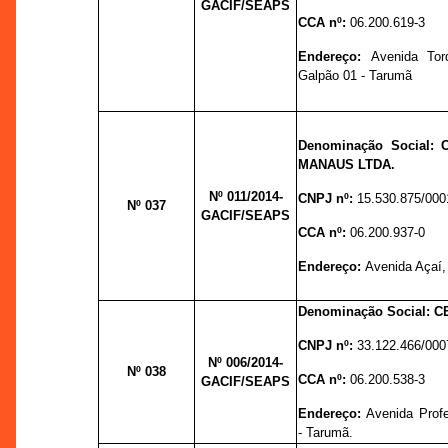
GACIF/SEAPS
CCA nº:
06.200.619-3
Endereço:
A
venida Tor
Galpão 01 - Tarumã
Denominação Social:
MANAUS LTDA.
Nº 011
/2014-
CNPJ nº:
15.530.875/000
Nº 037
GACIF/SEAPS
CCA nº:
06.200.937-0
Endereço:
Avenida Açaí, 8
Denominação Social:
C
CNPJ nº:
33.122.466/000
Nº 006
/2014-
Nº 038
CCA nº:
06.200.538-3
GACIF/SEAPS
Endereço:
Avenida Prof
- Tarumã.