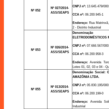
CNPJ nº:
13.645.479/000
Nº 027
/2014-
Nº 052
ASS/SEAPS
CCA nº:
06.200.945-1
Endereço:
Rua Matrinxã,
2 - Distrito Industrial
Denominação
ELETRODOMÉSTICOS MON
CNPJ nº:
07.666.567/000
Nº 026
/2014-
Nº 053
ASS/SEAPS
CCA nº:
06.200.958-3
Endereço:
Avenida Torq
Lotes 01, 02, 03 e 04 - Q
Denominação Social:
AMAZÔNIA LTDA.
CNPJ nº:
05.830.195/000
Nº 013
/2014-
Nº 055
ASS/SEAPS
CCA nº:
06.200.199-0
Endereço:
Avenida Sol
Industrial