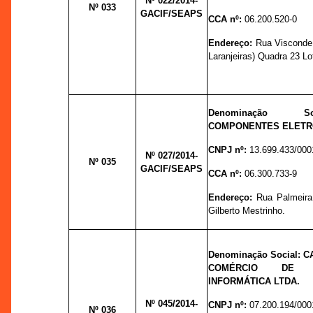
Nº 022
/2014-
Nº 033
GACIF/SEAPS
CCA nº:
06.200.520-0
Endereço:
Rua Visconde 
Laranjeiras) Quadra 23 Lot
Denominação 
COMPONENTES ELETRÔ
CNPJ nº:
13.699.433/000
Nº 027
/2014-
Nº 035
GACIF/SEAPS
CCA nº:
06.300.733-9
Endereço:
Rua Palmeira 
Gilberto Mestrinho.
Denominação Social:
C
COMÉRCIO DE 
INFORMÁTICA LTDA.
Nº 045
/2014-
CNPJ nº:
07.200.194/000
Nº 036