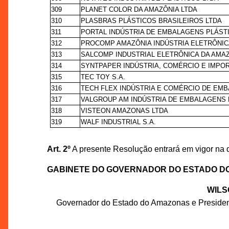
309
PLANET COLOR DA AMAZÔNIA LTDA
310
PLASBRAS PLÁSTICOS BRASILEIROS LTDA
311
PORTAL INDÚSTRIA DE EMBALAGENS PLÁST
312
PROCOMP AMAZÔNIA INDÚSTRIA ELETRÔNIC
313
SALCOMP INDUSTRIAL ELETRÔNICA DA AMAZ
314
SYNTPAPER INDÚSTRIA, COMÉRCIO E IMPOR
315
TEC TOY S.A.
316
TECH FLEX INDÚSTRIA E COMÉRCIO DE EMB
317
VALGROUP AM INDÚSTRIA DE EMBALAGENS 
318
VISTEON AMAZONAS LTDA
319
WALF INDUSTRIAL S.A.
Art. 2º
A presente Resolução entrará em vigor na 
GABINETE DO GOVERNADOR DO ESTADO D
WILS
Governador do Estado do Amazonas e Preside