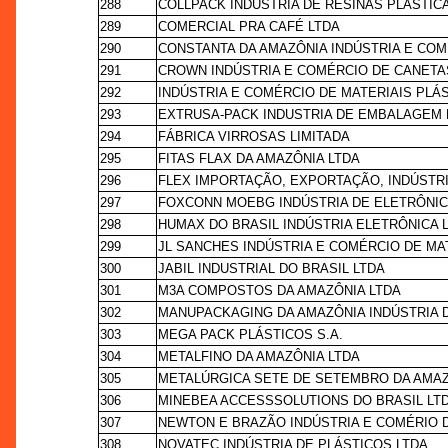
288
COLLPACK INDÚSTRIA DE RESINAS PLÁSTIC
289
COMERCIAL PRA CAFÉ LTDA
290
CONSTANTA DA AMAZÔNIA INDÚSTRIA E COM
291
CROWN INDÚSTRIA E COMÉRCIO DE CANETA
292
INDÚSTRIA E COMÉRCIO DE MATERIAIS PLÁ
293
EXTRUSA-PACK INDUSTRIA DE EMBALAGEM 
294
FÁBRICA VIRROSAS LIMITADA
295
FITAS FLAX DA AMAZÔNIA LTDA
296
FLEX IMPORTAÇÃO, EXPORTAÇÃO, INDÚSTR
297
FOXCONN MOEBG INDÚSTRIA DE ELETRÔNIC
298
HUMAX DO BRASIL INDÚSTRIA ELETRÔNICA 
299
JL SANCHES INDÚSTRIA E COMÉRCIO DE MA
300
JABIL INDUSTRIAL DO BRASIL LTDA
301
M3A COMPOSTOS DA AMAZÔNIA LTDA
302
MANUPACKAGING DA AMAZÔNIA INDÚSTRIA 
303
MEGA PACK PLÁSTICOS S.A.
304
METALFINO DA AMAZÔNIA LTDA
305
METALÚRGICA SETE DE SETEMBRO DA AMAZ
306
MINEBEA ACCESSSOLUTIONS DO BRASIL LT
307
NEWTON E BRAZÃO INDÚSTRIA E COMÉRIO 
308
NOVATEC INDÚSTRIA DE PLÁSTICOS LTDA