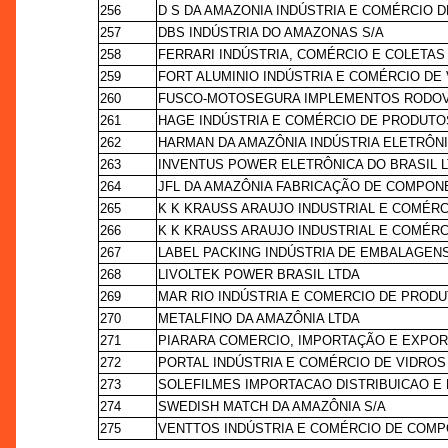
256
D S DA AMAZONIA INDÚSTRIA E COMÉRCIO D
257
DBS INDÚSTRIA DO AMAZONAS S/A
258
FERRARI INDÚSTRIA, COMÉRCIO E COLETAS
259
FORT ALUMINIO INDÚSTRIA E COMÉRCIO DE
260
FUSCO-MOTOSEGURA IMPLEMENTOS RODOV
261
HAGE INDÚSTRIA E COMÉRCIO DE PRODUTOS
262
HARMAN DA AMAZÔNIA INDÚSTRIA ELETRÔNI
263
INVENTUS POWER ELETRÔNICA DO BRASIL 
264
JFL DA AMAZÔNIA FABRICAÇÃO DE COMPON
265
K K KRAUSS ARAUJO INDUSTRIAL E COMÉRC
266
K K KRAUSS ARAUJO INDUSTRIAL E COMÉRC
267
LABEL PACKING INDÚSTRIA DE EMBALAGENS
268
LIVOLTEK POWER BRASIL LTDA
269
MAR RIO INDÚSTRIA E COMERCIO DE PRODU
270
METALFINO DA AMAZÔNIA LTDA
271
PIARARA COMERCIO, IMPORTAÇÃO E EXPOR
272
PORTAL INDÚSTRIA E COMÉRCIO DE VIDROS
273
SOLEFILMES IMPORTACAO DISTRIBUICAO E 
274
SWEDISH MATCH DA AMAZÔNIA S/A
275
VENTTOS INDÚSTRIA E COMÉRCIO DE COM