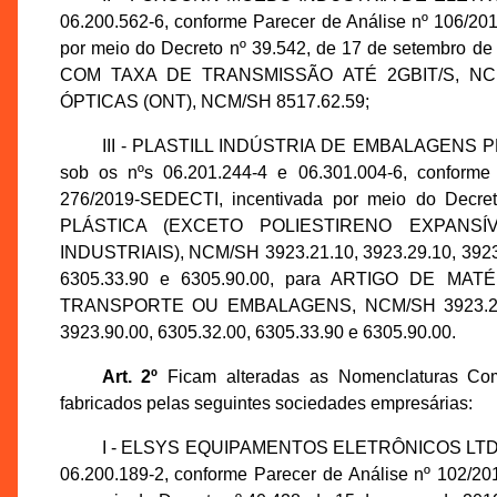
06.200.562-6, conforme Parecer de Análise nº 106/2
por meio do Decreto nº 39.542, de 17 de setembr
COM TAXA DE TRANSMISSÃO ATÉ 2GBIT/S, NCM
ÓPTICAS (ONT), NCM/SH 8517.62.59;
III - PLASTILL INDÚSTRIA DE EMBALAGENS PLÁ
sob os nºs 06.201.244-4 e 06.301.004-6, conform
276/2019-SEDECTI, incentivada por meio do Decr
PLÁSTICA (EXCETO POLIESTIRENO EXPANS
INDUSTRIAIS), NCM/SH 3923.21.10, 3923.29.10, 3923.2
6305.33.90 e 6305.90.00, para ARTIGO DE M
TRANSPORTE OU EMBALAGENS, NCM/SH 3923.21.10, 3
3923.90.00, 6305.32.00, 6305.33.90 e 6305.90.00.
Art. 2º
Ficam alteradas as Nomenclaturas Co
fabricados pelas seguintes sociedades empresárias:
I - ELSYS EQUIPAMENTOS ELETRÔNICOS LTDA., i
06.200.189-2, conforme Parecer de Análise nº 102/2