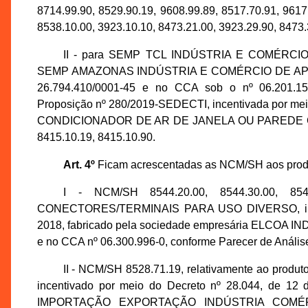
8714.99.90, 8529.90.19, 9608.99.89, 8517.70.91, 9617
8538.10.00, 3923.10.10, 8473.21.00, 3923.29.90, 8473.
II - para SEMP TCL INDÚSTRIA E COMÉRCIO
SEMP AMAZONAS INDÚSTRIA E COMÉRCIO DE APARE
26.794.410/0001-45 e no CCA sob o nº 06.201.15
Proposição nº 280/2019-SEDECTI, incentivada por meio
CONDICIONADOR DE AR DE JANELA OU PAREDE CO
8415.10.19, 8415.10.90.
Art. 4º
Ficam acrescentadas as NCM/SH aos produt
I - NCM/SH 8544.20.00, 8544.30.00, 8
CONECTORES/TERMINAIS PARA USO DIVERSO, incent
2018, fabricado pela sociedade empresária ELCOA I
e no CCA nº 06.300.996-0, conforme Parecer de Análi
II - NCM/SH 8528.71.19, relativamente ao 
incentivado por meio do Decreto nº 28.044, de 12
IMPORTAÇÃO EXPORTAÇÃO INDÚSTRIA COMÉRC