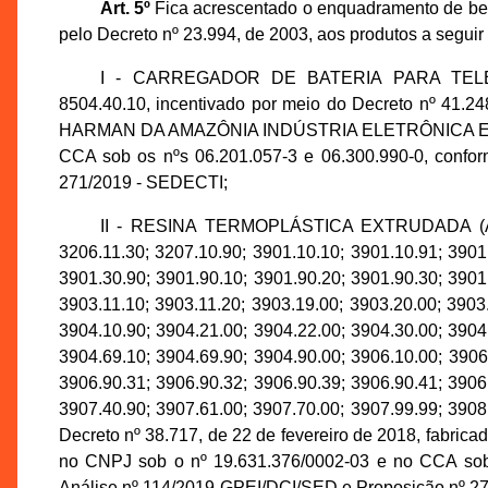
Art. 5º
Fica acrescentado o enquadramento de bem 
pelo Decreto nº 23.994, de 2003, aos produtos a seguir
I - CARREGADOR DE BATERIA PARA TEL
8504.40.10, incentivado por meio do Decreto nº 41.2
HARMAN DA AMAZÔNIA INDÚSTRIA ELETRÔNICA E PAR
CCA sob os nºs 06.201.057-3 e 06.300.990-0, confo
271/2019 - SEDECTI;
II - RESINA TERMOPLÁSTICA EXTRUDADA
3206.11.30; 3207.10.90; 3901.10.10; 3901.10.91; 3901
3901.30.90; 3901.90.10; 3901.90.20; 3901.90.30; 3901
3903.11.10; 3903.11.20; 3903.19.00; 3903.20.00; 3903
3904.10.90; 3904.21.00; 3904.22.00; 3904.30.00; 3904
3904.69.10; 3904.69.90; 3904.90.00; 3906.10.00; 3906
3906.90.31; 3906.90.32; 3906.90.39; 3906.90.41; 3906
3907.40.90; 3907.61.00; 3907.70.00; 3907.99.99; 3908
Decreto nº 38.717, de 22 de fevereiro de 2018, fabr
no CNPJ sob o nº 19.631.376/0002-03 e no CCA sob 
Análise nº 114/2019-GPEI/DCI/SED e Proposição nº 