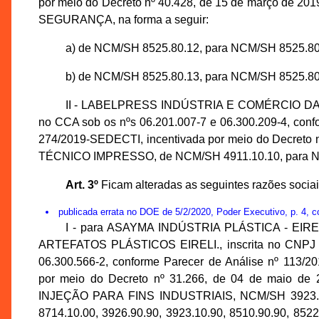
por meio do Decreto nº 40.428, de 15 de março de 
SEGURANÇA, na forma a seguir:
a) de NCM/SH 8525.80.12, para NCM/SH 8525.80
b) de NCM/SH 8525.80.13, para NCM/SH 8525.80
II - LABELPRESS INDÚSTRIA E COMÉRCIO DA AM
no CCA sob os nºs 06.201.007-7 e 06.300.209-4, conf
274/2019-SEDECTI, incentivada por meio do Decreto n
TÉCNICO IMPRESSO, de NCM/SH 4911.10.10, para N
Art. 3º
Ficam alteradas as seguintes razões sociai
publicada errata no DOE de 5/2/2020, Poder Executivo, p. 4, co
I - para ASAYMA INDÚSTRIA PLÁSTICA - EIRE
ARTEFATOS PLÁSTICOS EIRELI., inscrita no CNPJ s
06.300.566-2, conforme Parecer de Análise nº 113/
por meio do Decreto nº 31.266, de 04 de maio 
INJEÇÃO PARA FINS INDUSTRIAIS, NCM/SH 3923.29.10
8714.10.00, 3926.90.90, 3923.10.90, 8510.90.90, 8522