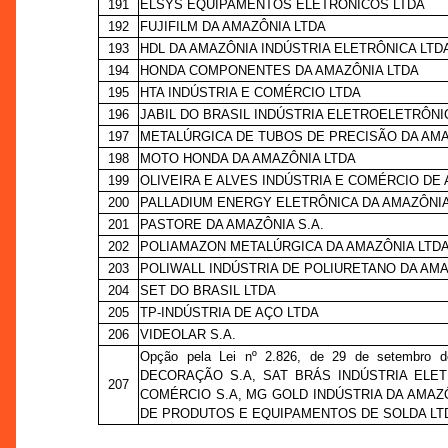
191
ELSYS EQUIPAMENTOS ELETRÔNICOS LTDA
192
FUJIFILM DA AMAZÔNIA LTDA
193
HDL DA AMAZÔNIA INDÚSTRIA ELETRÔNICA LTD
194
HONDA COMPONENTES DA AMAZÔNIA LTDA
195
HTA INDÚSTRIA E COMÉRCIO LTDA
196
JABIL DO BRASIL INDÚSTRIA ELETROELETRÔNI
197
METALÚRGICA DE TUBOS DE PRECISÃO DA AMA
198
MOTO HONDA DA AMAZÔNIA LTDA
199
OLIVEIRA E ALVES INDÚSTRIA E COMÉRCIO DE
200
PALLADIUM ENERGY ELETRÔNICA DA AMAZÔNIA
201
PASTORE DA AMAZÔNIA S.A.
202
POLIAMAZON METALÚRGICA DA AMAZÔNIA LTD
203
POLIWALL INDÚSTRIA DE POLIURETANO DA AMA
204
SET DO BRASIL LTDA
205
TP-INDÚSTRIA DE AÇO LTDA
206
VIDEOLAR S.A.
Opção pela Lei nº 2.826, de 29 de setem
DECORAÇÃO S.A, SAT BRÁS INDÚSTRIA ELET
207
COMÉRCIO S.A, MG GOLD INDÚSTRIA DA AMAZÔ
DE PRODUTOS E EQUIPAMENTOS DE SOLDA LT