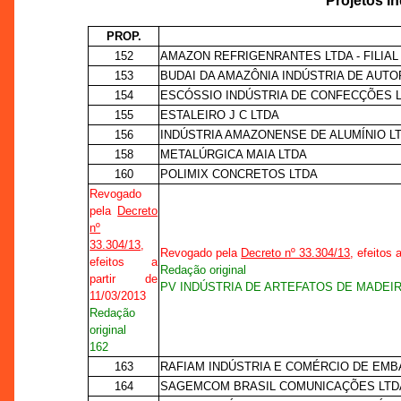
Projetos I
PROP.
152
AMAZON REFRIGENRANTES LTDA - FILIAL 
153
BUDAI DA AMAZÔNIA INDÚSTRIA DE AUT
154
ESCÓSSIO INDÚSTRIA DE CONFECÇÕES 
155
ESTALEIRO J C LTDA
156
INDÚSTRIA AMAZONENSE DE ALUMÍNIO L
158
METALÚRGICA MAIA LTDA
160
POLIMIX CONCRETOS LTDA
Revogado
pela
Decreto
nº
33.304/13
,
Revogado pela
Decreto nº 33.304/13
, efeitos 
efeitos a
Redação original
partir de
PV INDÚSTRIA DE ARTEFATOS DE MADEIR
11/03/2013
Redação
original
162
163
RAFIAM INDÚSTRIA E COMÉRCIO DE EMB
164
SAGEMCOM BRASIL COMUNICAÇÕES LTD