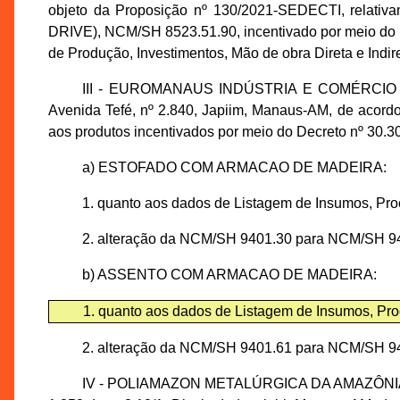
objeto da Proposição nº 130/2021-SEDECTI, relati
DRIVE), NCM/SH 8523.51.90, incentivado por meio do 
de Produção, Investimentos, Mão de obra Direta e Indire
III - EUROMANAUS INDÚSTRIA E COMÉRCIO DE M
Avenida Tefé, nº 2.840, Japiim, Manaus-AM, de acor
aos produtos incentivados por meio do Decreto nº 30.30
a) ESTOFADO COM ARMACAO DE MADEIRA:
1. quanto aos dados de Listagem de Insumos, Proc
2. alteração da NCM/SH 9401.30 para NCM/SH 94
b) ASSENTO COM ARMACAO DE MADEIRA:
1. quanto aos dados de Listagem de Insumos, Proc
2. alteração da NCM/SH 9401.61 para NCM/SH 94
IV - POLIAMAZON METALÚRGICA DA AMAZÔNIA LTDA.