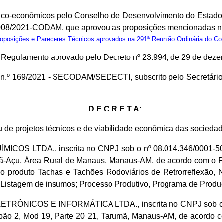
nico-econômicos pelo Conselho de Desenvolvimento do Estad
 008/2021-CODAM, que aprovou as proposições mencionadas n
osições e Pareceres Técnicos aprovados na 291ª Reunião Ordinária do C
do Regulamento aprovado pelo Decreto nº 23.994, de 29 de dez
io n.º 169/2021 - SECODAM/SEDECTI, subscrito pelo Secretár
D E C R E T A:
u de projetos técnicos e de viabilidade econômica das socieda
 LTDA., inscrita no CNPJ sob o nº 08.014.346/0001-50 e 
umã-Açu, Área Rural de Manaus, Manaus-AM, de acordo com o 
o produto Tachas e Tachões Rodoviários de Retrorreflexão, 
 Listagem de insumos; Processo Produtivo, Programa de Produçã
ÔNICOS E INFORMÁTICA LTDA., inscrita no CNPJ sob o nº 
Galpão 2, Mod 19, Parte 20 21, Tarumã, Manaus-AM, de acord