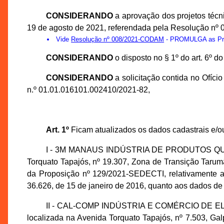
CONSIDERANDO
a aprovação dos projetos téc
19 de agosto de 2021, referendada pela Resolução nº
Vide
Resolução nº 008/2021-CODAM
- PROMULGA as Prop
CONSIDERANDO
o disposto no § 1º do art. 6º 
CONSIDERANDO
a solicitação contida no Ofíc
n.º 01.01.016101.002410/2021-82,
Art. 1º
Ficam atualizados os dados cadastrais e/o
I - 3M MANAUS INDÚSTRIA DE PRODUTOS QUÍMICOS
Torquato Tapajós, nº 19.307, Zona de Transição Tar
da Proposição nº 129/2021-SEDECTI, relativamente a
36.626, de 15 de janeiro de 2016, quanto aos dados de
II - CAL-COMP INDÚSTRIA E COMÉRCIO DE ELETR
localizada na Avenida Torquato Tapajós, nº 7.503, 