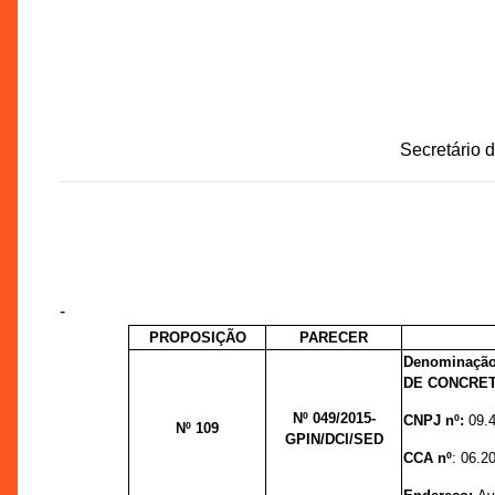
Secretário 
-
PROPOSIÇÃO
PARECER
Denominação
DE CONCRET
Nº 049/
2015-
CNPJ nº:
09.
Nº 109
GPIN/DCI/SED
CCA nº
: 06.2