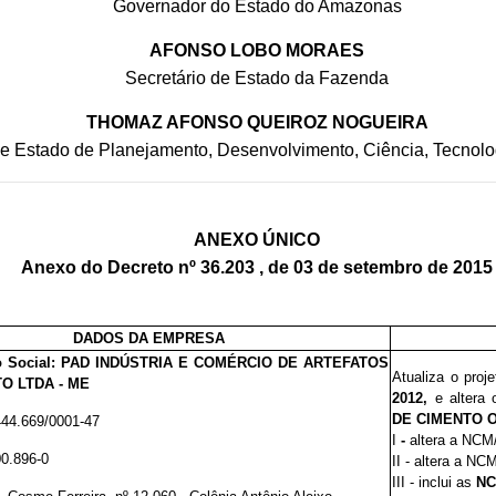
Governador do Estado do Amazonas
AFONSO LOBO MORAES
Secretário de Estado da Fazenda
THOMAZ AFONSO QUEIROZ NOGUEIRA
de Estado de Planejamento, Desenvolvimento, Ciência, Tecnolo
ANEXO ÚNICO
Anexo do Decreto nº 36.203 , de 03 de setembro de 2015
DADOS DA EMPRESA
 Social:
PAD INDÚSTRIA E COMÉRCIO DE ARTEFATOS
Atualiza o proj
O LTDA - ME
2012,
e altera 
DE CIMENTO 
444.669/0001-47
I
-
altera a NC
00.896-0
II - altera a N
III - inclui as
NC