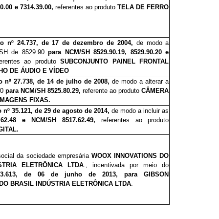
.00 e 7314.39.00,
referentes ao produto
TELA DE FERRO
to nº 24.7
3
7, de 17 de dezembro de 2004,
de modo a
/SH de 8529.90
para
NCM/SH 8529.90.19,
8529.90.20 e
ferentes
ao produto
SUBCONJUNTO PAINEL FRONTAL
HO DE ÁUDIO E VÍDEO
o nº 2
7
.738, de 14 de julho de 2008,
de modo a alterar a
80
para
NCM/SH 8525.80.29,
referente ao produto
CÂMERA
IMAGENS FIXAS.
 nº 35.1
2
1, de 29 de agosto de 2014,
de modo a incluir as
.62.48 e NCM/SH 8517.62.49,
referentes ao produto
ITAL.
social da sociedade empresária
WOOX INNOVATIONS DO
STRIA ELETRÔNICA LTDA
., incentivada por meio do
3
.
6
13, de 06 de junho de 2013,
para GIBSON
DO BRASIL INDÚSTRIA ELETRÔNICA LTDA
.