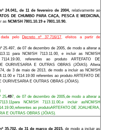
nº 24.
0
41, de 11 de fevereiro de 2004,
relativamente ao
TOS DE CHUMBO PARA CAÇA, PESCA E MEDICINA,
r as
NCM/SH 7801.10.19 e 7801.10.90.
 dada pelo
Decreto nº 37.716/17
, efeitos a partir de
nº 25.497, de 07 de dezembro de 2005, de modo a alterar a
3.11 para NCM/SH 7113.11.00, e incluir as NCM/SH
 7114.19.00, referentes ao produto ARTEFATO DE
DE OURIVESARIA E OUTRAS OBRAS (JÓIAS). Altera
474, de 3 de maio de 2013, de modo a incluir as NCM/SH
14.11.00 e 7114.19.00 referentes ao produto ARTEFATO DE
E OURIVESARIA E OUTRAS OBRAS (JÓIAS).
l
º 25
.
4
9
7, de 07 de dezembro de 2005,
de modo a alterar a
113.11
para NCM/SH 7113.11.00,
e incluir as
NCM/SH
14.19.00,
referentes ao produto
ARTEFATO DE JOALHERIA,
IA E OUTRAS OBRAS (JÓIAS).
nº 35
.
702, de 31 de março de 2015,
de modo a incluir
as