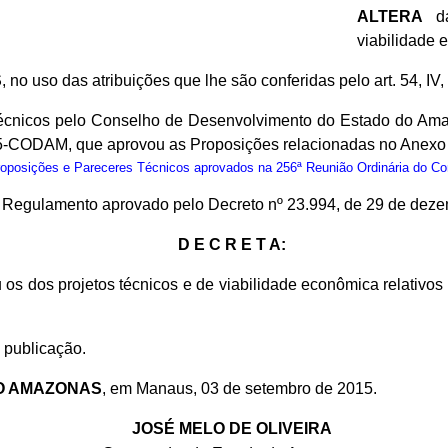
ALTERA
da
viabilidade 
S
, no uso das atribuições que lhe são conferidas pelo art. 54, IV
cnicos pelo Conselho de Desenvolvimento do Estado do Ama
15-CODAM, que aprovou as Proposições relacionadas no Anexo 
osições e Pareceres Técnicos aprovados na 256ª Reunião Ordinária do C
do Regulamento aprovado pelo Decreto nº 23.994, de 29 de dez
D E C R E T A:
 os dos projetos técnicos e de viabilidade econômica relativ
 publicação.
O AMAZONAS
, em Manaus, 03 de setembro de 2015.
JOSÉ MELO DE OLIVEIRA