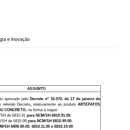
gia e Inovação
ASSUNTO
eto aprovado pelo
Decreto nº
32.0
7
0, de 17 de janeiro de
o referido Decreto
,
relativamente ao produto
ARTEFATOS
OU CONCRETO,
na forma a seguir:
M/SH de 6810.91
para NCM/SH 6810.91.00
;
CM/SH de 6810.99
para NCM/SH 6810.99.00
;
M/SH 6808.00.00, 6810.11.00 e 6810.19.00
.