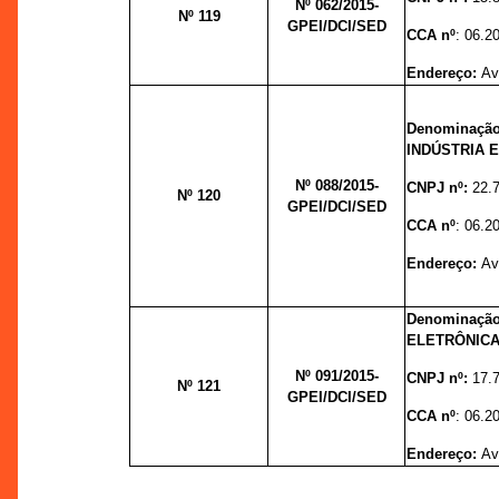
Nº 062/
2015-
Nº 119
GPEI/DCI/SED
CCA nº
: 06.2
Endereço:
Av
Denominaç
INDÚSTRIA 
Nº 088/
2015-
CNPJ nº:
22.
Nº 120
GPEI/DCI/SED
CCA nº
: 06.2
Endereço:
Av
Denominação
ELETRÔNICA
Nº 091/
2015-
CNPJ nº:
17.
Nº 121
GPEI/DCI/SED
CCA nº
: 06.2
Endereço:
Av