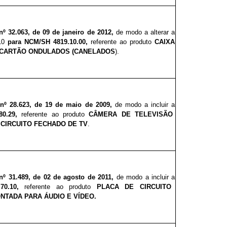
nº 32.0
6
3, de 09 de janeiro de 2012,
de modo a alterar a
10
para
NCM/SH 4819.10.00,
referente ao produto
CAIXA
 CARTÃO ONDULADOS (CANELADOS
).
nº 28.
6
23, de 19 de maio de 2009,
de modo a incluir a
80.29,
referente ao produto
CÂMERA DE TELEVISÃO
 CIRCUITO FECHADO DE TV
.
nº 31.48
9
, de 02 de agosto de 2011,
de modo a incluir a
.70.10,
referente ao produto
PLACA DE CIRCUITO
NTADA PARA ÁUDIO E VÍDEO.