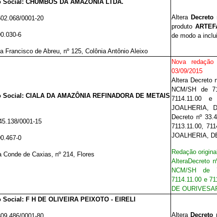
o Social: CHUMBOS DA AMAZÔNIA LTDA.
Altera
Decreto 
502.068/0001-20
produto
ARTEFA
00.030-6
de modo a inclui
a Francisco de Abreu, nº 125, Colônia Antônio Aleixo
Nova redação
03/09/2015
Altera Decreto 
NCM/SH de 711
 Social: CIALA DA AMAZÔNIA REFINADORA DE METAIS
7114.11.00 e
JOALHERIA, 
Decreto nº 33.
45.138/0001-15
7113.11.00, 71
JOALHERIA, D
00.467-0
Redação origina
 Conde de Caxias, nº 214, Flores
Altera
Decreto n
NCM/SH de 7
7114.11.00 e 71
DE OURIVESAR
 Social: F H DE OLIVEIRA PEIXOTO - EIRELI
Altera
Decreto 
809.486/0001-80