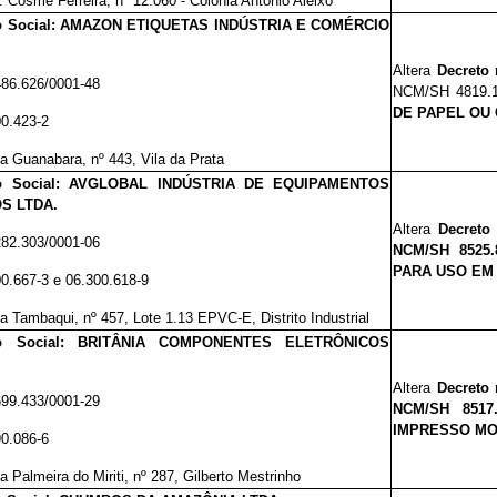
. Cosme Ferreira, nº 12.060 - Colônia Antônio Aleixo
o Social: AMAZON ETIQUETAS INDÚSTRIA E COMÉRCIO
Altera
Decreto 
486.626/0001-48
NCM/SH 4819.
DE PAPEL OU
00.423-2
a Guanabara, nº 443, Vila da Prata
o Social: AVGLOBAL INDÚSTRIA DE EQUIPAMENTOS
S LTDA.
Altera
Decreto 
282.303/0001-06
NCM/SH 8525.
PARA USO EM
00.667-3 e 06.300.618-9
a Tambaqui, nº 457, Lote 1.13 EPVC-E, Distrito Industrial
ão Social: BRITÂNIA COMPONENTES ELETRÔNICOS
Altera
Decreto 
699.433/0001-29
NCM/SH 8517
IMPRESSO MO
90.086-6
a Palmeira do Miriti, nº 287, Gilberto Mestrinho