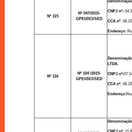
Denominaçã
CNPJ nº:
04.
Nº 047/
2015-
Nº 115
GPEI/DCI/SED
CCA nº
: 06.2
Endereço:
Ru
Denominação
LTDA.
Nº 104 /
2015-
CNPJ nº:
07.5
Nº 116
GPEI/DCI/SED
CCA nº
: 06.2
Endereço:
Rua
Denominação
CNPJ nº:
15.