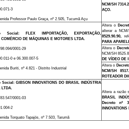
NCM/SH 7314.20
00.071-3
AÇO.
enida Professor Paulo Graça, nº 2.505, Tucumã Açu
Altera o
Decre
alterar a NCM
ão Social: FLEX IMPORTAÇÃO, EXPORTAÇÃO,
8529.90.90,
re
E COMÉRCIO DE MÁQUINAS E MOTORES LTDA.
PARA APAREL
Altera o
Decret
798.094/0001-29
NCM/SH 8525.
00.011-0 e 06.300.007-5
DE VÍDEO DE 
Altera o
Decreto
enida Buriti, nº 4.821 - Distrito Industrial
NCM/SH
8517
ROTEADOR DIG
 Social: GIBSON INNOVATIONS DO BRASIL INDÚSTRIA
 LTDA.
Altera a razão 
BRASIL INDÚ
783.547/0001-03
Decreto nº 3
01.004-2
INNOVATIONS 
enida Torquato Tapajós, nº 7.503, Tarumã