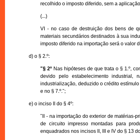
recolhido o imposto diferido, sem a aplicação 
(...)
VI - no caso de destruição dos bens de q
materiais secundários destinados à sua indu
imposto diferido na importação será o valor d
d) o § 2.º:
"§ 2º
Nas hipóteses de que trata o § 1.º, c
devido pelo estabelecimento industrial,
industrialização, deduzido o crédito estímulo
e no § 7.º.";
e) o inciso II do § 4º:
"II - na importação do exterior de matérias-
de circuito impresso montadas para pro
enquadrados nos incisos II, III e IV do § 13 do 