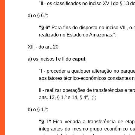
"II - os classificados no inciso XVII do § 13 do 
d) o § 6.º:
"§ 6º
Para fins do disposto no inciso VIII,
realizado no Estado do Amazonas.";
XIII - do art. 20:
a) os incisos I e II do
caput
:
"I - proceder a qualquer alteração no parqu
aos fatores técnico-econômicos constantes n
II - realizar operações de transferências e t
arts. 13, § 1.º e 14, § 4º, I;";
b) o § 1.º:
"§ 1º
Fica vedada a transferência de etapa
integrantes do mesmo grupo econômico ou 