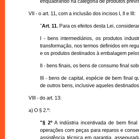
enquadrando na categoria de produtos previst
VII - o art. 11, com a inclusão dos incisos I, II e III:
"
Art. 11.
Para os efeitos desta Lei, considera
I - bens intermediários, os produtos indu
transformação, nos termos definidos em regu
e os produtos destinados à embalagem pelos 
II - bens finais, os bens de consumo final so
III - bens de capital, espécie de bem fin
de outros bens, inclusive aqueles destinados 
VIII - do art. 13:
a) O § 2.º:
"§ 2º
A indústria incentivada de bem final
operações com peças para reparos e conser
assistência técnica em garantia, assegurad