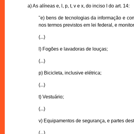
a) As alíneas e, l, p, t, v e x, do inciso I do art. 14:
"e) bens de tecnologias da informação e c
nos termos previstos em lei federal, e monito
(...)
l) Fogões e lavadoras de louças;
(...)
p) Bicicleta, inclusive elétrica;
(...)
t) Vestuário;
(...)
v) Equipamentos de segurança, e partes des
(...)