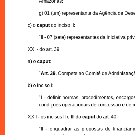
Amazonas;
g) 01 (um) representante da Agência de Des
c) o
caput
do inciso II:
"II - 07 (sete) representantes da iniciativa p
XXI - do art. 39:
a) o
caput
:
"
Art. 39.
Compete ao Comitê de Administraç
b) o inciso I:
"I - definir normas, procedimentos, encargo
condições operacionais de concessão e de r
XXII - os incisos II e III do
caput
do art. 40:
"II - enquadrar as propostas de financi