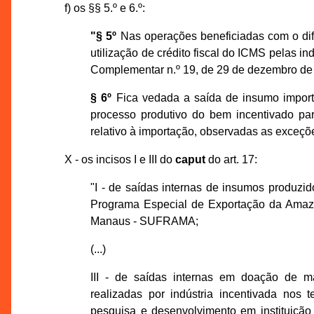
f) os §§ 5.º e 6.º:
"§ 5º
Nas operações beneficiadas com o dife
utilização de crédito fiscal do ICMS pelas ind
Complementar n.º 19, de 29 de dezembro de 1
§ 6º
Fica vedada a saída de insumo import
processo produtivo do bem incentivado par
relativo à importação, observadas as exceções
X - os incisos I e III do
caput
do art. 17:
"I - de saídas internas de insumos produzi
Programa Especial de Exportação da Amaz
Manaus - SUFRAMA;
(...)
III - de saídas internas em doação de m
realizadas por indústria incentivada nos 
pesquisa e desenvolvimento em instituiçã