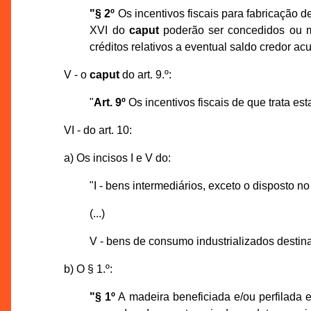
"§ 2º
Os incentivos fiscais para fabricação 
XVI do
caput
poderão ser concedidos ou m
créditos relativos a eventual saldo credor a
V - o
caput
do art. 9.º:
"
Art. 9º
Os incentivos fiscais de que trata es
VI - do art. 10:
a) Os incisos I e V do:
"I - bens intermediários, exceto o disposto no 
(...)
V - bens de consumo industrializados destina
b) O § 1.º:
"§ 1º
A madeira beneficiada e/ou perfilada e