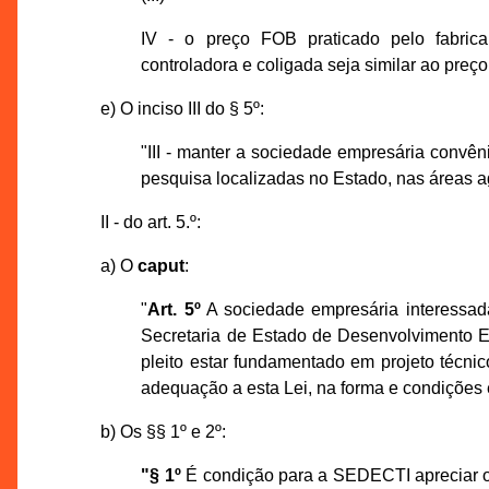
IV - o preço FOB praticado pelo fabric
controladora e coligada seja similar ao preç
e) O inciso III do § 5º:
"III - manter a sociedade empresária convêni
pesquisa localizadas no Estado, nas áreas a
II - do art. 5.º:
a) O
caput
:
"
Art. 5º
A sociedade empresária interessada
Secretaria de Estado de Desenvolvimento 
pleito estar fundamentado em projeto técn
adequação a esta Lei, na forma e condições
b) Os §§ 1º e 2º:
"§ 1º
É condição para a SEDECTI apreciar o 