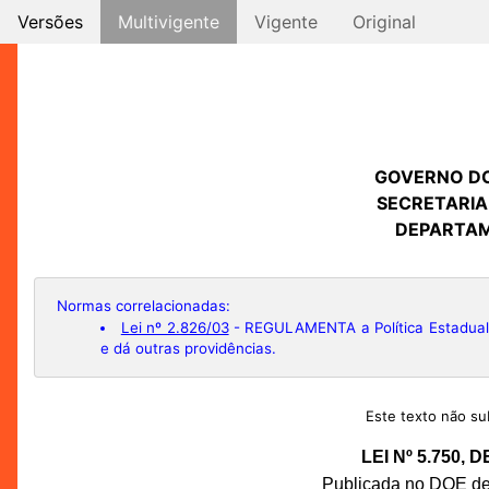
Versões
Multivigente
Vigente
Original
GOVERNO D
SECRETARIA
DEPARTAM
Normas correlacionadas:
Lei nº 2.826/03
- REGULAMENTA a Política Estadual d
e dá outras providências.
Este texto não sub
LEI Nº 5.750,
Publicada no DOE de 