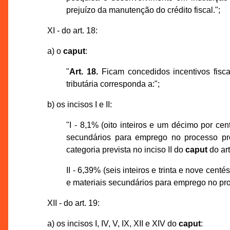
prejuízo da manutenção do crédito fiscal.";
XI - do art. 18:
a) o
caput
:
"
Art. 18.
Ficam concedidos incentivos fisc
tributária corresponda a:";
b) os incisos I e II:
"I - 8,1% (oito inteiros e um décimo por ce
secundários para emprego no processo pr
categoria prevista no inciso II do
caput
do art
II - 6,39% (seis inteiros e trinta e nove cen
e materiais secundários para emprego no pro
XII - do art. 19:
a) os incisos I, IV, V, IX, XII e XIV do
caput
: