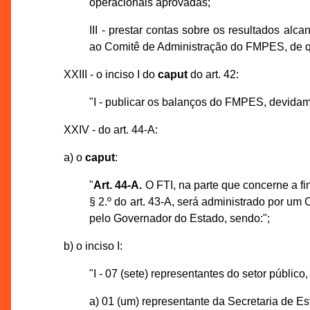
operacionais aprovadas;
III - prestar contas sobre os resultados a
ao Comitê de Administração do FMPES, de que
XXIII - o inciso I do
caput
do art. 42:
"I - publicar os balanços do FMPES, devida
XXIV - do art. 44-A:
a) o
caput
:
"
Art. 44-A.
O FTI, na parte que concerne a f
§ 2.º do art. 43-A, será administrado por u
pelo Governador do Estado, sendo:";
b) o inciso I:
"I - 07 (sete) representantes do setor público
a) 01 (um) representante da Secretaria de E