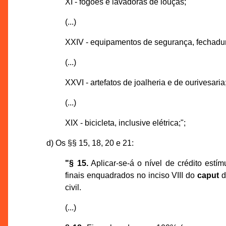
XI - fogões e lavadoras de louças;
(...)
XXIV - equipamentos de segurança, fechadura 
(...)
XXVI - artefatos de joalheria e de ourivesaria
(...)
XIX - bicicleta, inclusive elétrica;";
d) Os §§ 15, 18, 20 e 21:
"§ 15.
Aplicar-se-á o nível de crédito estí
finais enquadrados no inciso VIII do
caput
d
civil.
(...)