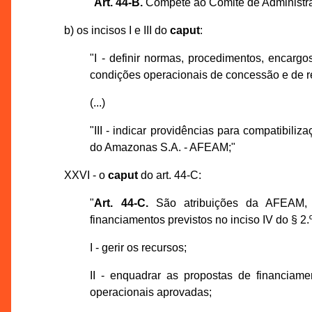
"
Art. 44-B.
Compete ao Comitê de Administra
b) os incisos I e III do
caput
:
"I - definir normas, procedimentos, encargo
condições operacionais de concessão e de r
(...)
"III - indicar providências para compatibi
do Amazonas S.A. - AFEAM;"
XXVI - o
caput
do art. 44-C:
"
Art. 44-C.
São atribuições da AFEAM, 
financiamentos previstos no inciso IV do § 2.º
I - gerir os recursos;
II - enquadrar as propostas de financia
operacionais aprovadas;