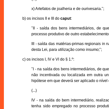
x) Artefatos de joalheria e de ourivesaria.";
b) os incisos II e III do
caput
:
"II - saída dos bens intermediários, de qu
processo produtivo de outro estabelecimento 
III - saída das matérias-primas regionais in 
desta Lei, para utilização como insumo;";
c) os incisos I, IV e VI do § 1.º:
"I - na saída dos bens intermediários, de que 
não incentivada ou localizada em outra u
hipótese em que deverá ser aplicado o nível d
(...)
IV - na saída do bem intermediário, reali
tenha sido empregado no processo produti