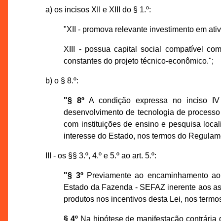
a) os incisos XII e XIII do § 1.º:
"XII - promova relevante investimento em ati
XIII - possua capital social compatível c
constantes do projeto técnico-econômico.";
b) o § 8.º:
"§ 8º
A condição expressa no inciso IV
desenvolvimento de tecnologia de processo
com instituições de ensino e pesquisa local
interesse do Estado, nos termos do Regulame
III - os §§ 3.º, 4.º e 5.º ao art. 5.º:
"§ 3º
Previamente ao encaminhamento ao 
Estado da Fazenda - SEFAZ inerente aos as
produtos nos incentivos desta Lei, nos ter
§ 4º
Na hipótese de manifestação contrária