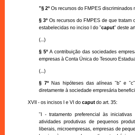
"§ 2º
Os recursos do FMPES discriminados nos 
§ 3º
Os recursos do FMPES de que tratam os 
estabelecidas no inciso I do "
caput
" deste ar
(...)
§ 5º
A contribuição das sociedades empresári
empresas à Conta Única do Tesouro Estadual
(...)
§ 7º
Nas hipóteses das alíneas "b" e "c"
diretamente à sociedade empresária benefici
XVII - os incisos I e VI do
caput
do art. 35:
"I - tratamento preferencial às iniciati
atividades produtivas de pequenos produto
liberais, microempresas, empresas de peque