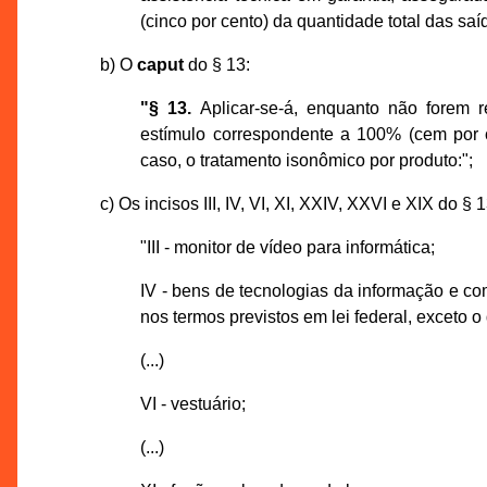
(cinco por cento) da quantidade total das saí
b) O
caput
do § 13:
"§ 13.
Aplicar-se-á, enquanto não forem re
estímulo correspondente a 100% (cem por c
caso, o tratamento isonômico por produto:";
c) Os incisos III, IV, VI, XI, XXIV, XXVI e XIX do § 1
"III - monitor de vídeo para informática;
IV - bens de tecnologias da informação e c
nos termos previstos em lei federal, exceto o d
(...)
VI - vestuário;
(...)