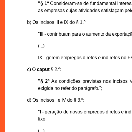
"§ 1º
Consideram-se de fundamental interess
as empresas cujas atividades satisfaçam pel
b) Os incisos III e IX do § 1.º:
"III - contribuam para o aumento da exportaç
(...)
IX - gerem empregos diretos e indiretos no 
c) O
caput
§ 2.º:
"§ 2º
As condições previstas nos incisos V,
exigida no referido parágrafo.";
d) Os incisos I e IV do § 3.º:
"I - geração de novos empregos diretos e ind
fixo;
(...)