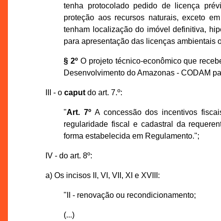
tenha protocolado pedido de licença prév
proteção aos recursos naturais, exceto e
tenham localização do imóvel definitiva, h
para apresentação das licenças ambientais obr
§ 2º
O projeto técnico-econômico que rece
Desenvolvimento do Amazonas - CODAM para 
III - o
caput
do art. 7.º:
"
Art. 7º
A concessão dos incentivos fiscais
regularidade fiscal e cadastral da requere
forma estabelecida em Regulamento.";
IV - do art. 8º:
a) Os incisos II, VI, VII, XI e XVIII:
"II - renovação ou recondicionamento;
(...)