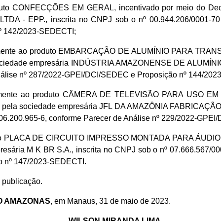
oduto CONFECÇÕES EM GERAL, incentivado por meio do Decre
 - EPP., inscrita no CNPJ sob o nº 00.944.206/0001-70 e
nº 142/2023-SEDECTI;
ativamente ao produto EMBARCAÇÃO DE ALUMÍNIO PARA TRAN
a sociedade empresária INDÚSTRIA AMAZONENSE DE ALUMÍNIO 
Análise nº 287/2022-GPEI/DCI/SEDEC e Proposição nº 144/20
tivamente ao produto CÂMERA DE TELEVISÃO PARA USO EM
ricado pela sociedade empresária JFL DA AMAZÔNIA FABRI
 06.200.965-6, conforme Parecer de Análise nº 229/2022-GPE
duto PLACA DE CIRCUITO IMPRESSO MONTADA PARA ÁUDIO E VÍ
presária M K BR S.A., inscrita no CNPJ sob o nº 07.666.567/0
o nº 147/2023-SEDECTI.
 publicação.
O AMAZONAS
, em Manaus, 31 de maio de 2023.
WILSON MIRANDA LIMA