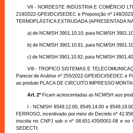
VII - NORDESTE INDÚSTRIA E COMÉRCIO LTDA., i
219/2022-GPEI/DCI/SEDEC e Proposição nº 148/2023-S
TERMOPLÁSTICA EXTRUDADA (APRESENTADA NA FO
a) de NCM/SH 3901.10.10, para NCM/SH 3901.10
b) de NCM/SH 3901.10.91, para NCM/SH 3901.10
c) de NCM/SH 3901.10.92, para NCM/SH 3901.40
VIII - TROPICO SISTEMAS E TELECOMUNICAÇÕES 
Parecer de Análise nº 255/2022-GPEI/DCI/SEDEC e Pro
ao produto PLACA DE CIRCUITO IMPRESSO MONTADA
Art. 2º
Ficam acrescentadas as NCM/SH aos produt
I - NCM/SH 8549.12.00, 8549.14.00 e 8549.
FERROSO, incentivado por meio do Decreto nº 42.9
inscrita no CNPJ sob o nº 08.651.435/0001-08 e no
SEDECTI;