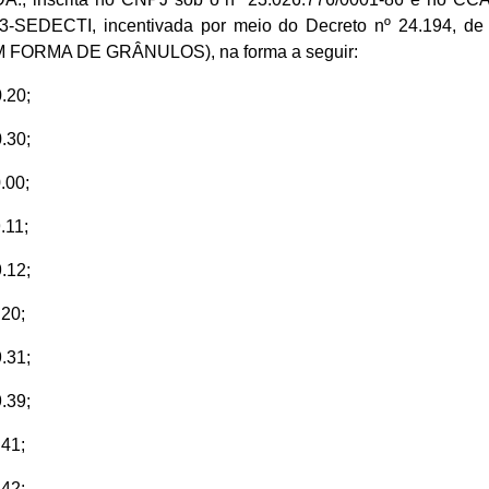
SEDECTI, incentivada por meio do Decreto nº 24.194, de 
RMA DE GRÂNULOS), na forma a seguir:
.20;
.30;
.00;
.11;
.12;
20;
.31;
.39;
41;
42;