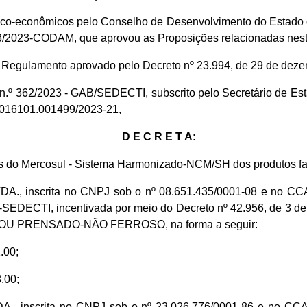
nico-econômicos pelo Conselho de Desenvolvimento do Estado
03/2023-CODAM, que aprovou as Proposições relacionadas nest
do Regulamento aprovado pelo Decreto nº 23.994, de 29 de dez
io n.º 362/2023 - GAB/SEDECTI, subscrito pelo Secretário de 
1.016101.001499/2023-21,
D E C R E T A:
 do Mercosul - Sistema Harmonizado-NCM/SH dos produtos fab
 inscrita no CNPJ sob o nº 08.651.435/0001-08 e no CCA s
EDECTI, incentivada por meio do Decreto nº 42.956, de 3 d
 PRENSADO-NÃO FERROSO, na forma a seguir:
.00;
.00;
nscrita no CNPJ sob o nº 23.026.776/0001-86 e no CCA so