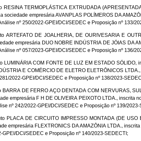
 produto RESINA TERMOPLÁSTICA EXTRUDADA (APRESENTADA
do pela sociedade empresária AVANPLAS POLÍMEROS DA AMAZÔNI
e Análise nº 250/2022-GPEI/DCI/SEDEC e Proposição nº 133/
produto ARTEFATO DE JOALHERIA, DE OURIVESARIA E OUTRAS
 sociedade empresária DUO NOBRE INDÚSTRIA DE JÓIAS DA AM
e Análise nº 057/2023-GPEI/DCI/SEDEC e Proposição nº 136/
duto LUMINÁRIA COM FONTE DE LUZ EM ESTADO SÓLIDO, incen
B INDÚSTRIA E COMÉRCIO DE ELETRO ELETRÔNICOS LTDA., ins
 nº 281/2022-GPEI/DCI/SEDEC e Proposição nº 138/2023-SEDEC
roduto BARRA DE FERRO AÇO DENTADA COM NERVURAS, SULCO
ciedade empresária F H DE OLIVEIRA PEIXOTO LTDA., inscrita 
nálise nº 242/2022-GPEI/DCI/SEDEC e Proposição nº 139/2023
produto PLACA DE CIRCUITO IMPRESSO MONTADA (DE USO EM
iedade empresária FLEXTRONICS DA AMAZÔNIA LTDA., inscrita 
022-GPEI/DCI/SEDEC e Proposição nº 140/2023-SEDECTI;