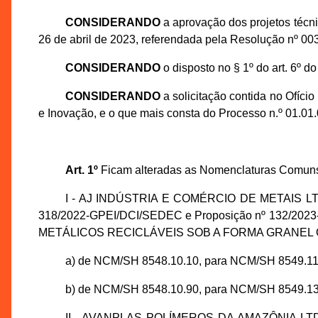
CONSIDERANDO
a aprovação dos projetos téc
26 de abril de 2023, referendada pela Resolução nº 0
CONSIDERANDO
o disposto no § 1º do art. 6º 
CONSIDERANDO
a solicitação contida no Ofíc
e Inovação, e o que mais consta do Processo n.º 01.0
Art. 1º
Ficam alteradas as Nomenclaturas Comuns
I - AJ INDÚSTRIA E COMÉRCIO DE METAIS LTDA.,
318/2022-GPEI/DCI/SEDEC e Proposição nº 132/2023-S
METÁLICOS RECICLÁVEIS SOB A FORMA GRANEL OU
a) de NCM/SH 8548.10.10, para NCM/SH 8549.11
b) de NCM/SH 8548.10.90, para NCM/SH 8549.13
II - AVANPLAS POLÍMEROS DA AMAZÔNIA LTDA., i