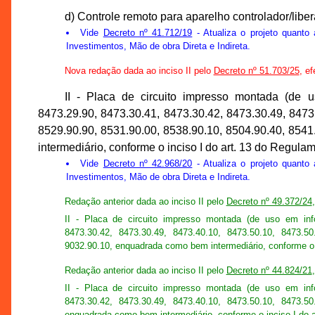
d) Controle remoto para aparelho controlador/lib
Vide
Decreto nº 41.712/19
- Atualiza o projeto quant
Investimentos, Mão de obra Direta e Indireta.
Nova redação dada ao inciso II pelo
Decreto nº 51.703/25
, ef
II - Placa de circuito impresso montada (de 
8473.29.90, 8473.30.41, 8473.30.42, 8473.30.49, 8473
8529.90.90, 8531.90.00, 8538.90.10, 8504.90.40, 854
intermediário, conforme o inciso I do art. 13 do Regul
Vide
Decreto nº 42.968/20
- Atualiza o projeto quant
Investimentos, Mão de obra Direta e Indireta.
Redação anterior dada ao inciso II pelo
Decreto nº 49.372/24
II - Placa de circuito impresso montada (de uso em inf
8473.30.42, 8473.30.49, 8473.40.10, 8473.50.10, 8473.50
9032.90.10, enquadrada como bem intermediário, conforme o i
Redação anterior dada ao inciso II pelo
Decreto nº 44.824/21
II - Placa de circuito impresso montada (de uso em inf
8473.30.42, 8473.30.49, 8473.40.10, 8473.50.10, 8473.50
enquadrada como bem intermediário, conforme o inciso I do a