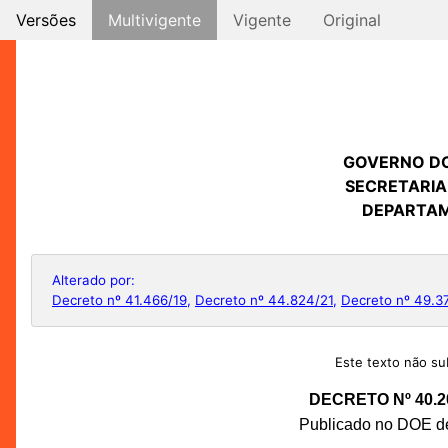
Versões
Multivigente
Vigente
Original
GOVERNO D
SECRETARIA
DEPARTAM
Alterado por:
Decreto nº 41.466/19
,
Decreto nº 44.824/21
,
Decreto nº 49.3
Este texto não sub
DECRETO Nº 40.2
Publicado no DOE de