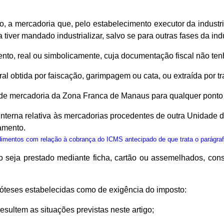
, a mercadoria que, pelo estabelecimento executor da industria
 tiver mandado industrializar, salvo se para outras fases da in
nto, real ou simbolicamente, cuja documentação fiscal não tenha
eral obtida por faiscação, garimpagem ou cata, ou extraída por t
e mercadoria da Zona Franca de Manaus para qualquer ponto do
nterna relativa às mercadorias procedentes de outra Unidade d
amento.
mentos com relação à cobrança do ICMS antecipado de que trata o parágrafo 3
o seja prestado mediante ficha, cartão ou assemelhados, cons
ipóteses estabelecidas como de exigência do imposto:
resultem as situações previstas neste artigo;