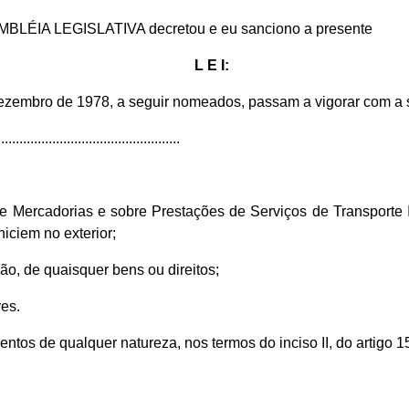
EMBLÉIA LEGISLATIVA decretou e eu sanciono a presente
L E I:
 dezembro de 1978, a seguir nomeados, passam a vigorar com a 
.................................................
de Mercadorias e sobre Prestações de Serviços de Transporte 
iciem no exterior;
ão, de quaisquer bens ou direitos;
res.
ventos de qualquer natureza, nos termos do inciso II, do artigo 