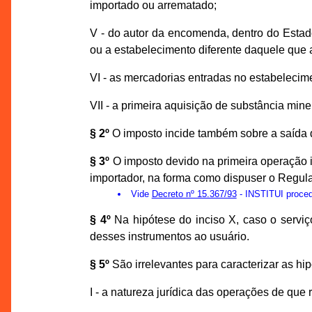
importado ou arrematado;
V - do autor da encomenda, dentro do Estado
ou a estabelecimento diferente daquele que a
VI - as mercadorias entradas no estabelecime
VII - a primeira aquisição de substância min
§ 2º
O imposto incide também sobre a saída d
§ 3º
O imposto devido na primeira operação i
importador, na forma como dispuser o Regul
Vide
Decreto nº 15.367/93
- INSTITUI procedi
§ 4º
Na hipótese do inciso X, caso o serviç
desses instrumentos ao usuário.
§ 5º
São irrelevantes para caracterizar as h
I - a natureza jurídica das operações de que 