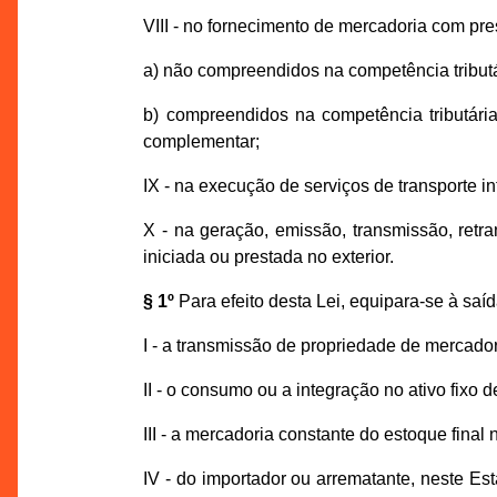
VIII - no fornecimento de mercadoria com pre
a) não compreendidos na competência tributá
b) compreendidos na competência tributári
complementar;
IX - na execução de serviços de transporte in
X - na geração, emissão, transmissão, ret
iniciada ou prestada no exterior.
§ 1º
Para efeito desta Lei, equipara-se à saí
I - a transmissão de propriedade de mercador
II - o consumo ou a integração no ativo fixo
III - a mercadoria constante do estoque fina
IV - do importador ou arrematante, neste Es