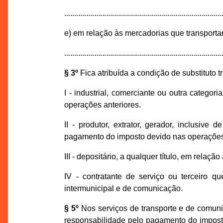
...............................................................................
e) em relação às mercadorias que transporta
...............................................................................
§ 3º
Fica atribuída a condição de substituto tr
I - industrial, comerciante ou outra catego
operações anteriores.
II - produtor, extrator, gerador, inclusive d
pagamento do imposto devido nas operaçõe
III - depositário, a qualquer título, em relaç
IV - contratante de serviço ou terceiro qu
intermunicipal e de comunicação.
§ 5º
Nos serviços de transporte e de comuni
responsabilidade pelo pagamento do imposto