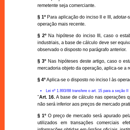
remetente seja comerciante.
§ 1º
Para aplicação do inciso II e III, adota
operação mais recente.
§ 2º
Na hipótese do inciso III, caso o est
industriais, a base de cálculo deve ser equi
observado o disposto no parágrafo anterior.
§ 3º
Nas hipóteses deste artigo, caso o es
mercadoria objeto da operação, aplica-se a r
§ 4º
Aplica-se o disposto no inciso I às operaç
Lei nº 1.893/88 transfere o art. 15 para a seção 
"
Art. 16.
A base de cálculo nas operações q
não será inferior aos preços de mercado prati
§ 1º
O preço de mercado será apurado pel
utilizados em transações comerciais efe
informações obtidas em órgãos oficiais, inst