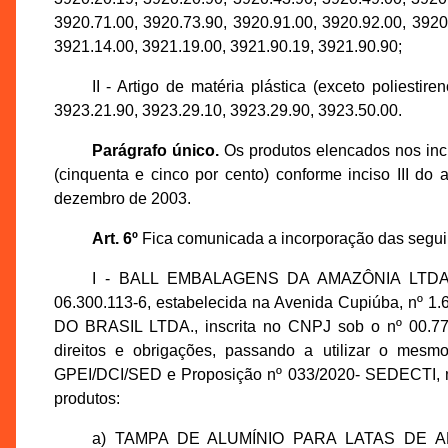
3920.71.00, 3920.73.90, 3920.91.00, 3920.92.00, 3920
3921.14.00, 3921.19.00, 3921.90.19, 3921.90.90;
II - Artigo de matéria plástica (exceto poliest
3923.21.90, 3923.29.10, 3923.29.90, 3923.50.00.
Parágrafo único.
Os produtos elencados nos inci
(cinquenta e cinco por cento) conforme inciso III d
dezembro de 2003.
Art. 6º
Fica comunicada a incorporação das segui
I - BALL EMBALAGENS DA AMAZÔNIA LTDA., i
06.300.113-6, estabelecida na Avenida Cupiúba, nº 1.
DO BRASIL LTDA., inscrita no CNPJ sob o nº 00.77
direitos e obrigações, passando a utilizar o mes
GPEI/DCI/SED e Proposição nº 033/2020- SEDECTI, man
produtos:
a) TAMPA DE ALUMÍNIO PARA LATAS DE 