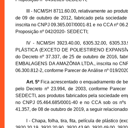
III - NCM/SH 8711.60.00, relativamente ao prod
de 09 de outubro de 2012, fabricado pela socied
inscrita no CNPJ 09.365.007/0001-81 e no CCA nº 06.
Proposição nº 042/2020- SEDECTI;
IV - NCM/SH 3923.40.00, 6305.32.00, 6305.33
PLÁSTICA (EXCETO DE POLIESTIRENO EXPANSÍVE
do Decreto nº 37.337, de 25 de outubro de 2016, 
EMBALAGENS DA AMAZÔNIA LTDA., inscrita no CNPJ s
06.300.812-2, conforme Parecer de Análise nº 019/2
Art. 5º
Fica acrescentado o enquadramento de bem 
pelo Decreto nº 23.994, de 2003, conforme Parecer
SEDECTI, aos produtos fabricados pela sociedade 
no CNPJ 05.464.685/0001-40 e no CCA sob os nºs 06
41.357, de 08 de outubro de 2019, a seguir relacionado
I - Chapa, folha, tira, fita, película de plástico
3920.20.19, 3920.20.90, 3920.43.90, 3920.49.00, 3920