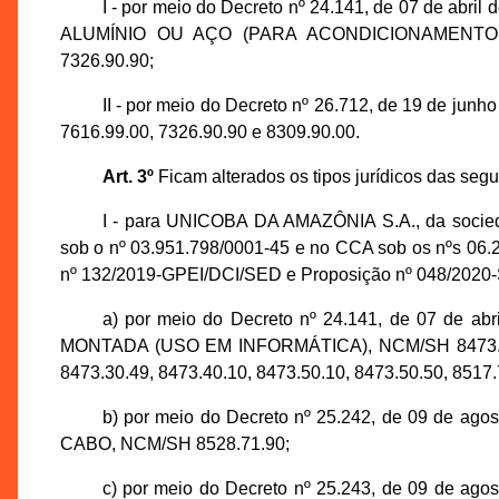
I - por meio do Decreto nº 24.141, de 07 de ab
ALUMÍNIO OU AÇO (PARA ACONDICIONAMENTO DE
7326.90.90;
II - por meio do Decreto nº 26.712, de 19 de ju
7616.99.00, 7326.90.90 e 8309.90.00.
Art. 3º
Ficam alterados os tipos jurídicos das seg
I - para UNICOBA DA AMAZÔNIA S.A., da soci
sob o nº 03.951.798/0001-45 e no CCA sob os nºs 06.2
nº 132/2019-GPEI/DCI/SED e Proposição nº 048/2020-S
a) por meio do Decreto nº 24.141, de 07 de 
MONTADA (USO EM INFORMÁTICA), NCM/SH 8473.29.90
8473.30.49, 8473.40.10, 8473.50.10, 8473.50.50, 8517.
b) por meio do Decreto nº 25.242, de 09 de a
CABO, NCM/SH 8528.71.90;
c) por meio do Decreto nº 25.243, de 09 de a