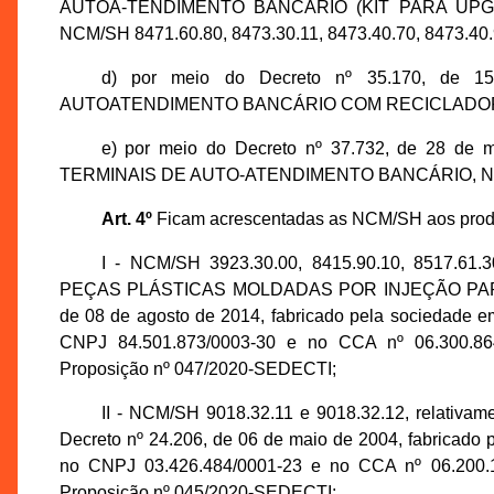
AUTOA-TENDIMENTO BANCÁRIO (KIT PARA UPG
NCM/SH 8471.60.80, 8473.30.11, 8473.40.70, 8473.40.
d) por meio do Decreto nº 35.170, de 1
AUTOATENDIMENTO BANCÁRIO COM RECICLADOR D
e) por meio do Decreto nº 37.732, de 28 d
TERMINAIS DE AUTO-ATENDIMENTO BANCÁRIO, NCM/
Art. 4º
Ficam acrescentadas as NCM/SH aos produt
I - NCM/SH 3923.30.00, 8415.90.10, 8517.61.30
PEÇAS PLÁSTICAS MOLDADAS POR INJEÇÃO PARA FIN
de 08 de agosto de 2014, fabricado pela sociedad
CNPJ 84.501.873/0003-30 e no CCA nº 06.300.864
Proposição nº 047/2020-SEDECTI;
II - NCM/SH 9018.32.11 e 9018.32.12, relati
Decreto nº 24.206, de 06 de maio de 2004, fabrica
no CNPJ 03.426.484/0001-23 e no CCA nº 06.200.1
Proposição nº 045/2020-SEDECTI;