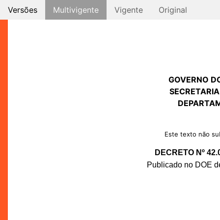
Versões
Multivigente
Vigente
Original
GOVERNO D
SECRETARIA
DEPARTAM
Este texto não sub
DECRETO Nº 42.
Publicado no DOE de