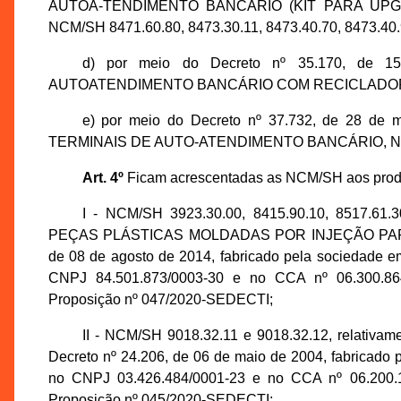
AUTOA-TENDIMENTO BANCÁRIO (KIT PARA UPG
NCM/SH 8471.60.80, 8473.30.11, 8473.40.70, 8473.40.
d) por meio do Decreto nº 35.170, de 1
AUTOATENDIMENTO BANCÁRIO COM RECICLADOR D
e) por meio do Decreto nº 37.732, de 28 d
TERMINAIS DE AUTO-ATENDIMENTO BANCÁRIO, NCM/
Art. 4º
Ficam acrescentadas as NCM/SH aos produt
I - NCM/SH 3923.30.00, 8415.90.10, 8517.61.30
PEÇAS PLÁSTICAS MOLDADAS POR INJEÇÃO PARA FIN
de 08 de agosto de 2014, fabricado pela sociedad
CNPJ 84.501.873/0003-30 e no CCA nº 06.300.864
Proposição nº 047/2020-SEDECTI;
II - NCM/SH 9018.32.11 e 9018.32.12, relati
Decreto nº 24.206, de 06 de maio de 2004, fabrica
no CNPJ 03.426.484/0001-23 e no CCA nº 06.200.1
Proposição nº 045/2020-SEDECTI;