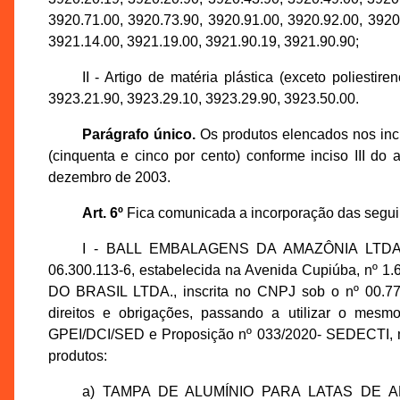
3920.71.00, 3920.73.90, 3920.91.00, 3920.92.00, 3920
3921.14.00, 3921.19.00, 3921.90.19, 3921.90.90;
II - Artigo de matéria plástica (exceto poliest
3923.21.90, 3923.29.10, 3923.29.90, 3923.50.00.
Parágrafo único.
Os produtos elencados nos inci
(cinquenta e cinco por cento) conforme inciso III d
dezembro de 2003.
Art. 6º
Fica comunicada a incorporação das segui
I - BALL EMBALAGENS DA AMAZÔNIA LTDA., i
06.300.113-6, estabelecida na Avenida Cupiúba, nº 1.
DO BRASIL LTDA., inscrita no CNPJ sob o nº 00.77
direitos e obrigações, passando a utilizar o mes
GPEI/DCI/SED e Proposição nº 033/2020- SEDECTI, man
produtos:
a) TAMPA DE ALUMÍNIO PARA LATAS DE 