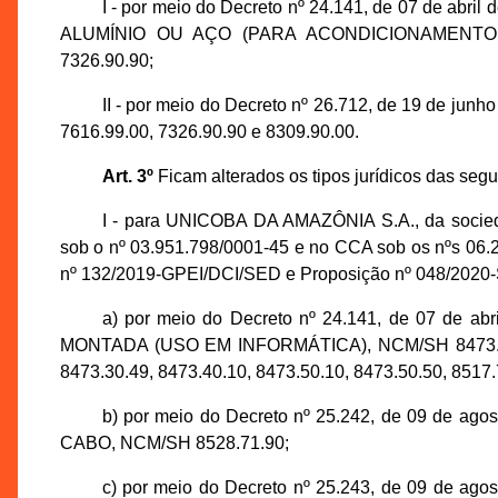
I - por meio do Decreto nº 24.141, de 07 de ab
ALUMÍNIO OU AÇO (PARA ACONDICIONAMENTO DE
7326.90.90;
II - por meio do Decreto nº 26.712, de 19 de ju
7616.99.00, 7326.90.90 e 8309.90.00.
Art. 3º
Ficam alterados os tipos jurídicos das seg
I - para UNICOBA DA AMAZÔNIA S.A., da soci
sob o nº 03.951.798/0001-45 e no CCA sob os nºs 06.2
nº 132/2019-GPEI/DCI/SED e Proposição nº 048/2020-S
a) por meio do Decreto nº 24.141, de 07 de 
MONTADA (USO EM INFORMÁTICA), NCM/SH 8473.29.90
8473.30.49, 8473.40.10, 8473.50.10, 8473.50.50, 8517.
b) por meio do Decreto nº 25.242, de 09 de a
CABO, NCM/SH 8528.71.90;
c) por meio do Decreto nº 25.243, de 09 de a