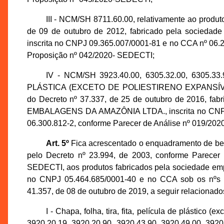
III - NCM/SH 8711.60.00, relativamente ao prod
de 09 de outubro de 2012, fabricado pela socied
inscrita no CNPJ 09.365.007/0001-81 e no CCA nº 06.
Proposição nº 042/2020- SEDECTI;
IV - NCM/SH 3923.40.00, 6305.32.00, 6305.33
PLÁSTICA (EXCETO DE POLIESTIRENO EXPANSÍVE
do Decreto nº 37.337, de 25 de outubro de 2016, 
EMBALAGENS DA AMAZÔNIA LTDA., inscrita no CNPJ s
06.300.812-2, conforme Parecer de Análise nº 019/2
Art. 5º
Fica acrescentado o enquadramento de bem 
pelo Decreto nº 23.994, de 2003, conforme Parecer
SEDECTI, aos produtos fabricados pela sociedade 
no CNPJ 05.464.685/0001-40 e no CCA sob os nºs 06
41.357, de 08 de outubro de 2019, a seguir relacionado
I - Chapa, folha, tira, fita, película de plástico
3920.20.19, 3920.20.90, 3920.43.90, 3920.49.00, 3920