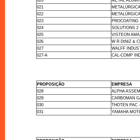
020
METAL ALUMÍ
021
METALÚRGICA
022
METALÚRGICA
023
PROCOATING 
024
SOLUTIONS 2
025
VISTEON AMA
026
W R DINIZ & C
027
WALFF INDUST
027-A
CAL-COMP IN
PROPOSIÇÃO
EMPRESA
028
ALPHA ASSEM
029
CARBOMAN G
030
THOTEN PAC 
031
YAMAHA MOTO