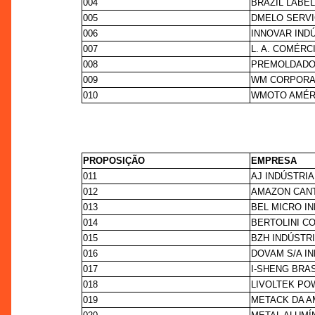
004
BRAZIL LABE
005
DMELO SERV
006
INNOVAR IND
007
L. A. COMÉR
008
PREMOLDADOS
009
WM CORPORA
010
WMOTO AMÉRI
PROPOSIÇÃO
EMPRESA
011
AJ INDÚSTRI
012
AMAZON CANT
013
BEL MICRO I
014
BERTOLINI C
015
BZH INDÚSTR
016
DOVAM S/A I
017
I-SHENG BRA
018
LIVOLTEK PO
019
METACK DA A