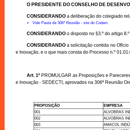
O PRESIDENTE DO CONSELHO DE DESENV
CONSIDERANDO
a deliberação do colegiado re
Vide
Pauta da 306ª Reunião
- site do Codam.
CONSIDERANDO
o disposto no §3.º do artigo 8.
CONSIDERANDO
a solicitação contida no Ofíc
e Inovação, e o que mais consta do Processo n.º 01.0
Art. 1º
PROMULGAR as Proposições e Pareceres Téc
e Inovação - SEDECTI, aprovados na 306ª Reunião Ord
PROPOSIÇÃO
EMPRESA
001
ALVOBRAS IN
002
ALVOBRAS IN
003
AMACOL INDÚ