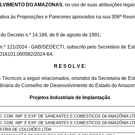
OLVIMENTO DO AMAZONAS
, no uso de suas atribuições legais
lativa às Proposições e Pareceres aprovados na sua 306ª Reuni
º do Decreto n.º 14.168, de 8 de agosto de 1991;
io n.º 121/2024 - GAB/SEDECTI, subscrito pelo Secretário de 
1.016101.000582/2024-64,
R E S O L V E:
nicos a seguir relacionados, oriundos da Secretaria de Es
inária do Conselho de Desenvolvimento do Estado do Amazonas
Projetos Industriais de Implantação
D. COM. IMP. E EXP. DE SANEANTES E COMESTICOS DA AMAZÔNIA LT
D. COM. IMP. E EXP. DE SANEANTES E COMESTICOS DA AMAZÔNIA LT
STRIA DE COLCHÕES LTDA