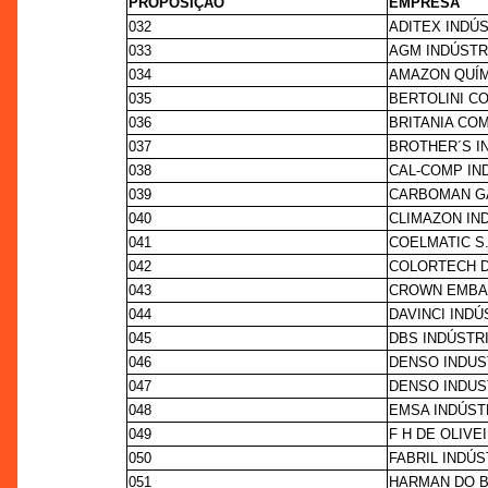
PROPOSIÇÃO
EMPRESA
032
ADITEX INDÚ
033
AGM INDÚSTR
034
AMAZON QUÍM
035
BERTOLINI C
036
BRITANIA CO
037
BROTHER´S I
038
CAL-COMP IN
039
CARBOMAN G
040
CLIMAZON IN
041
COELMATIC S.
042
COLORTECH D
043
CROWN EMBAL
044
DAVINCI IND
045
DBS INDÚSTR
046
DENSO INDUS
047
DENSO INDUS
048
EMSA INDÚST
049
F H DE OLIVE
050
FABRIL INDÚS
051
HARMAN DO B