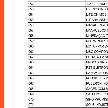
052
JOSÉ PEDROZA
053
L F INOX IN
054
LITE-ON MOB
055
LITIARA INDÚ
056
MANAUENSE I
057
MANAUSBOX I
058
MINERAÇÃO T
059
MITRA INDÚS
060
MOTOPPAR DA
061
MSC COMPONE
062
PELMEX DA A
063
PROCOATING 
064
PST ELETRÔN
065
RANAM INDUS
066
RODRIGUES I
067
RUBERON IND
068
SAGEMCOM B
069
SALCOMP IND
070
SINO PROMIS
071
SOLE INDÚST