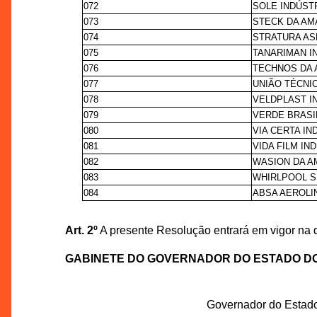
072
SOLE INDÚST
073
STECK DA AM
074
STRATURA AS
075
TANARIMAN I
076
TECHNOS DA 
077
UNIÃO TÉCNI
078
VELDPLAST I
079
VERDE BRASI
080
VIA CERTA I
081
VIDA FILM I
082
WASION DA A
083
WHIRLPOOL S
084
ABSA AEROLI
Art. 2º
A presente Resolução entrará em vigor na 
GABINETE DO GOVERNADOR DO ESTADO D
Governador do Estad