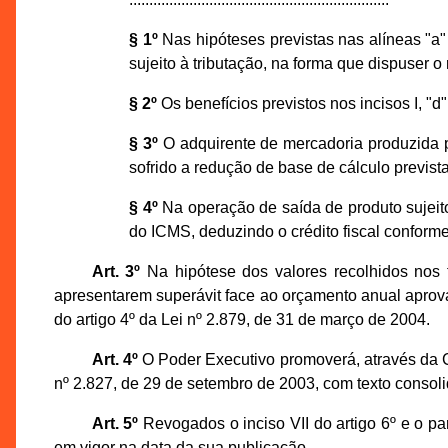
§ 1º
Nas hipóteses previstas nas alíneas "a" 
sujeito à tributação, na forma que dispuser o
§ 2º
Os benefícios previstos nos incisos I, "d" 
§ 3º
O adquirente de mercadoria produzida pel
sofrido a redução de base de cálculo prevista
§ 4º
Na operação de saída de produto sujeito 
do ICMS, deduzindo o crédito fiscal conforme 
Art. 3º
Na hipótese dos valores recolhidos nos t
apresentarem superávit face ao orçamento anual aprovad
do artigo 4º da Lei nº 2.879, de 31 de março de 2004.
Art. 4º
O Poder Executivo promoverá, através da C
nº 2.827, de 29 de setembro de 2003, com texto consol
Art. 5º
Revogados o inciso VII do artigo 6º e o pa
em vigor na data da sua publicação.