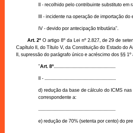
II - recolhido pelo contribuinte substituto em
III - incidente na operação de importação do e
IV - devido por antecipação tributária".
Art. 2º
O artigo 8º da Lei nº 2.827, de 29 de set
Capítulo II, do Título V, da Constituição do Estado do
II, supressão do parágrafo único e acréscimo dos §§ 1º 
"
Art. 8º
....................................................
II - ............................................................
d) redução da base de cálculo do ICMS nas o
correspondente a:
.................................................................
e) redução de 70% (setenta por cento) do pr
.................................................................