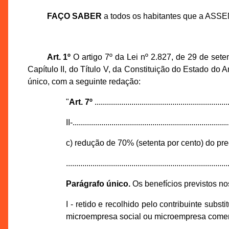
FAÇO SABER
a todos os habitantes que a ASS
Art. 1º
O artigo 7º da Lei nº 2.827, de 29 de set
Capítulo II, do Título V, da Constituição do Estado do 
único, com a seguinte redação:
"
Art. 7º
..................................................................
II-............................................................................
c) redução de 70% (setenta por cento) do pr
...............................................................................
Parágrafo único.
Os benefícios previstos nos 
I - retido e recolhido pelo contribuinte subs
microempresa social ou microempresa comer