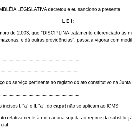
EMBLÉIA LEGISLATIVA decretou e eu sanciono a presente
L E I :
embro de 2.003, que "DISCIPLINA tratamento diferenciado às 
Amazonas, e dá outras providências", passa a vigorar com modif
....................................................................
...................................................................
eço do serviço pertinente ao registro do ato constitutivo na J
....................................................................
incisos I, "a" e II, "a", do
caput
não se aplicam ao ICMS:
tituto relativamente à mercadoria sujeita ao regime da substitu
cial;