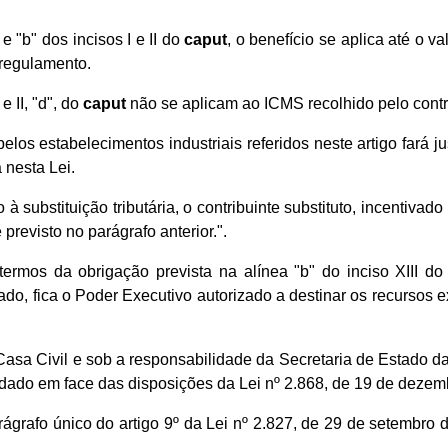
e "b" dos incisos I e II do
caput
, o benefício se aplica até o va
 regulamento.
e II, "d", do
caput
não se aplicam ao ICMS recolhido pelo contri
os estabelecimentos industriais referidos neste artigo fará jus
 nesta Lei.
à substituição tributária, o contribuinte substituto, incentiv
previsto no parágrafo anterior.".
ermos da obrigação prevista na alínea "b" do inciso XIII do
o, fica o Poder Executivo autorizado a destinar os recursos exc
asa Civil e sob a responsabilidade da Secretaria de Estado da
idado em face das disposições da Lei nº 2.868, de 19 de dezemb
rágrafo único do artigo 9º da Lei nº 2.827, de 29 de setembro 