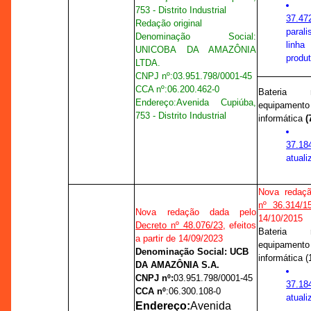
753 - Distrito Industrial
37.47
Redação original
paral
Denominação Social:
linha
UNICOBA DA AMAZÔNIA
produt
LTDA.
CNPJ nº:
03.951.798/0001-45
CCA nº
:
06.200.462-0
Bateria r
Endereço:
Avenida Cupiúba,
equipament
753 - Distrito Industrial
informática
(
37.18
atuali
Nova redaç
nº 36.314/1
Nova redação dada pelo
14/10/2015
Decreto nº 48.076/23
, efeitos
Bateria r
a partir de 14/09/2023
equipament
Denominação Social: UCB
informática (1
DA AMAZÔNIA S.A.
CNPJ nº:
03.951.798/0001-45
37.18
CCA nº
:
06.300.108-0
atuali
Endereço:
Avenida