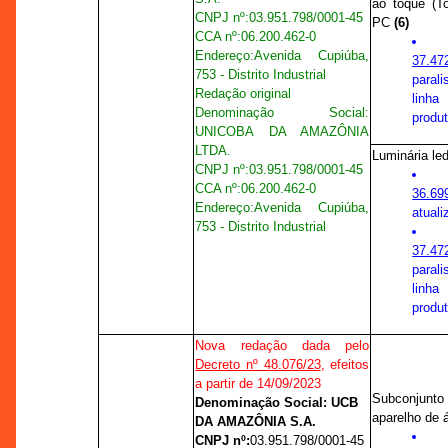
ao toque (T
CNPJ nº:
03.951.798/0001-45
PC
(6)
CCA nº
:
06.200.462-0
Endereço:
Avenida Cupiúba,
37.47
753 - Distrito Industrial
paral
Redação original
linha
Denominação Social:
produt
UNICOBA DA AMAZÔNIA
LTDA.
Luminária le
CNPJ nº:
03.951.798/0001-45
CCA nº
:
06.200.462-0
36.69
Endereço:
Avenida Cupiúba,
atuali
753 - Distrito Industrial
37.47
paral
linha
produt
Nova redação dada pelo
Decreto nº 48.076/23
, efeitos
a partir de 14/09/2023
Subconjunto p
Denominação Social: UCB
aparelho de 
DA AMAZÔNIA S.A.
CNPJ nº:
03.951.798/0001-45