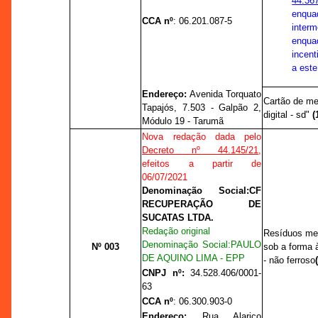
44.36
enqu
CCA nº
:
06.201.087-5
inter
enqu
incent
a este
Endereço:
Avenida Torquato
Cartão de me
Tapajós, 7.503 - Galpão 2,
digital - sd"
(
Módulo 19 - Tarumã
Nova redação dada pelo
Decreto nº 44.145/21
,
efeitos a partir de
06/07/2021
Denominação Social:
CF
RECUPERAÇÃO DE
SUCATAS LTDA.
Redação original
Resíduos met
Denominação Social:
PAULO
Nº 003
sob a forma 
DE AQUINO LIMA - EPP
- não ferroso
CNPJ nº:
34.528.406/0001-
63
CCA nº
: 06.300.903-0
Endereço:
Rua Alarico