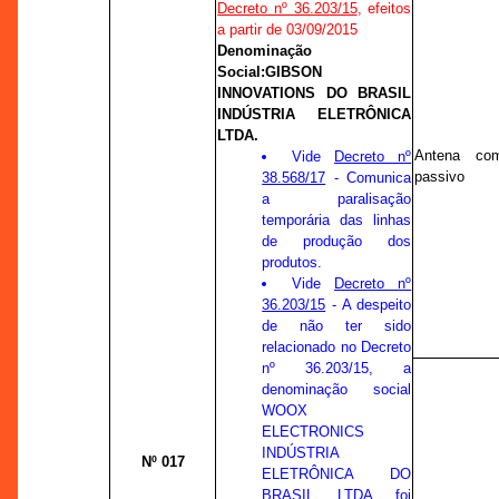
Decreto nº 36.203/15
, efeitos
a partir de 03/09/2015
Denominação
Social:
GIBSON
INNOVATIONS DO BRASIL
INDÚSTRIA ELETRÔNICA
LTDA.
Antena com 
Vide
Decreto nº
passivo
38.568/17
- Comunica
a paralisação
temporária das linhas
de produção dos
produtos.
Vide
Decreto nº
36.203/15
- A despeito
de não ter sido
relacionado no Decreto
nº 36.203/15, a
denominação social
WOOX
ELECTRONICS
INDÚSTRIA
Nº 017
ELETRÔNICA DO
BRASIL LTDA foi