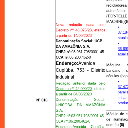
recicladores/
automáticos
(TCR-TELL
MACHINE)
(6
Nova redação dada pelo
Decreto nº 48.076/23
, efeitos
37.18
a partir de 14/09/2023
atuali
Denominação Social: UCB
DA AMAZÔNIA S.A.
36.69
CNPJ nº:
03.951.798/0001-45
atuali
CCA nº
:
06.200.462-0
Endereço:
Avenida
Máquina d
Cupiúba, 753 - Distrito
bancário 
cédulas (pa
Industrial
Redação anterior dada pelo
37.47
Decreto nº 42.000/20
, efeitos
paral
a partir de 04/03/2020
linha
Denominação Social:
Nº 016
produt
UNICOBA DA AMAZÔNIA
S.A.
Módulo de c
CNPJ nº:
03.951.798/0001-45
de ilumina
CCA nº
:
06.200.462-0
sem fio
(6)
Endereço:
Avenida Cupiúba,