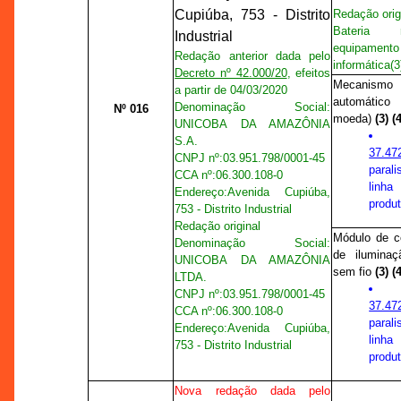
Cupiúba, 753 - Distrito
Redação orig
Bateria r
Industrial
equipament
Redação anterior dada pelo
informática
(3
Decreto nº 42.000/20
, efeitos
Mecanism
a partir de 04/03/2020
automático
Denominação Social:
Nº 016
moeda)
(3)
(
UNICOBA DA AMAZÔNIA
S.A.
37.47
CNPJ nº:
03.951.798/0001-45
paral
CCA nº
:
06.300.108-0
linha
Endereço:
Avenida Cupiúba,
produt
753 - Distrito Industrial
Redação original
Módulo de c
Denominação Social:
de ilumina
UNICOBA DA AMAZÔNIA
sem fio
(3)
(
LTDA.
CNPJ nº:
03.951.798/0001-45
37.47
CCA nº
:
06.300.108-0
paral
Endereço:
Avenida Cupiúba,
linha
753 - Distrito Industrial
produt
Nova redação dada pelo