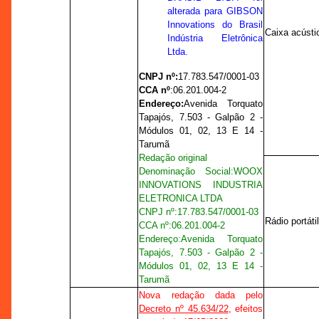
alterada para GIBSON
Innovations do Brasil
Caixa acústi
Indústria Eletrônica
Ltda.
CNPJ nº:
17.783.547/0001-03
CCA nº
:
06.201.004-2
Endereço:
Avenida Torquato
Tapajós, 7.503 - Galpão 2 -
Módulos 01, 02, 13 E 14 -
Tarumã
Redação original
Denominação Social:
WOOX
INNOVATIONS INDUSTRIA
ELETRONICA LTDA
CNPJ nº:
17.783.547/0001-03
Rádio portáti
CCA nº
:
06.201.004-2
Endereço:
Avenida Torquato
Tapajós, 7.503 - Galpão 2 -
Módulos 01, 02, 13 E 14 -
Tarumã
Nova redação dada pelo
Decreto nº 45.634/22
, efeitos