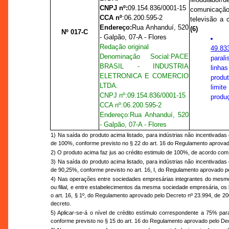
CNPJ nº:
09.154.836/0001-15
comunica
CCA nº
:
06.200.595-2
televisão a
Endereço:
Rua Anhanduí, 520
(6)
Nº 017-C
- Galpão, 07-A - Flores
Redação original
49.83
Denominação Social:
PACE
paral
BRASIL - INDUSTRIA
linha
ELETRONICA E COMERCIO
produ
LTDA.
limit
CNPJ nº:
09.154.836/0001-15
produ
CCA nº
:
06.200.595-2
Endereço:
Rua Anhanduí, 520
- Galpão, 07-A - Flores
1) Na saída do produto acima listado, para indústrias não incentivadas
de 100%, conforme previsto no § 22 do art. 16 do Regulamento aprovad
2) O produto acima faz jus ao crédito estimulo de 100%, de acordo com 
3) Na saída do produto acima listado, para indústrias não incentivadas
de 90,25%, conforme previsto no art. 16, I, do Regulamento aprovado p
4) Nas operações entre sociedades empresárias integrantes do mesmo
ou filial, e entre estabelecimentos da mesma sociedade empresária, os
o art. 16, § 1º, do Regulamento aprovado pelo Decreto nº 23.994, de 20
decreto.
5) Aplicar-se-á o nível de crédito estímulo correspondente a 75% pa
conforme previsto no § 15 do art. 16 do Regulamento aprovado pelo Dec