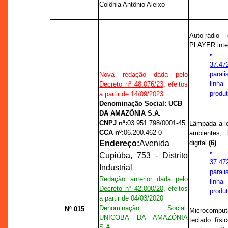
Colônia Antônio Aleixo
Auto-rád
PLAYER inte
37.47
paral
Nova redação dada pelo
linha
Decreto nº 48.076/23
, efeitos
produt
a partir de 14/09/2023
Denominação Social: UCB
DA AMAZÔNIA S.A.
CNPJ nº:
03.951.798/0001-45
Lâmpada a le
CCA nº
:
06.200.462-0
ambientes,
Endereço:
Avenida
digital
(6)
Cupiúba, 753 - Distrito
37.47
Industrial
paral
Redação anterior dada pelo
linha
Decreto nº 42.000/20
, efeitos
produt
a partir de 04/03/2020
Denominação Social:
Nº 015
Microcompu
UNICOBA DA AMAZÔNIA
teclado físi
S.A.