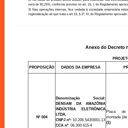
será de 90,25%, conforme previsto no art. 16, I, do Regulamento apro
3) Nas operações internas, fica vedada à sociedade empresária indust
regionalização de que trata o art.19, § 2º, IV, do Regulamento aprovado
Anexo do Decreto n
PROJET
PROPOSIÇÃO
DADOS DA EMPRESA
PR
Denominação Social:
DENSAM DA AMAZÔNIA
INDÚSTRIA ELETRÔNICA
Placa de 
LTDA.
Nº 004
montada (de 
CNPJ nº:
10.206.543/0001-13
(1)
CCA nº
:
06.300.615-4