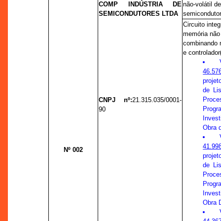
COMP INDÚSTRIA DE
não-volátil d
SEMICONDUTORES LTDA
semicondutor
Circuito inte
memória não 
combinando 
e controlador
46.57
proje
de Li
Proc
CNPJ nº:
21.315.035/0001-
Prog
90
Inves
Obra d
41.99
Nº 002
proje
de Li
Proc
Prog
Inve
Obra D