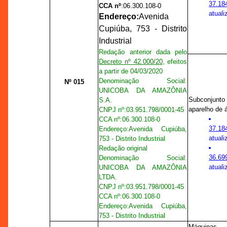
37.18
CCA nº
:
06.300.108-0
atuali
Endereço:
Avenida
Cupiúba, 753 - Distrito
Industrial
Redação anterior dada pelo
Decreto nº 42.000/20
, efeitos
a partir de 04/03/2020
Denominação Social:
Nº 015
UNICOBA DA AMAZÔNIA
Subconjunto
S.A.
aparelho de 
CNPJ nº:
03.951.798/0001-45
CCA nº
:
06.300.108-0
37.18
Endereço:
Avenida Cupiúba,
atuali
753 - Distrito Industrial
Redação original
36.69
Denominação Social:
atuali
UNICOBA DA AMAZÔNIA
LTDA.
CNPJ nº:
03.951.798/0001-45
CCA nº
:
06.300.108-0
Endereço:
Avenida Cupiúba,
753 - Distrito Industrial
Máquina