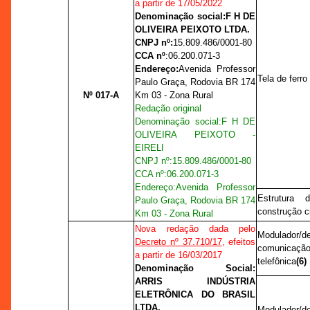
a partir de 17/05/2022
Denominação social:
F H DE
OLIVEIRA PEIXOTO LTDA.
CNPJ nº:
15.809.486/0001-80
CCA nº
:
06.200.071-3
Endereço:
A
venida Professor
Tela de ferro
Paulo Graça, Rodovia BR 174
Nº 017-A
Km 03 - Zona Rural
Redação original
Denominação social:
F H DE
OLIVEIRA PEIXOTO -
EIRELI
CNPJ nº:
15.809.486/0001-80
CCA nº
:
06.200.071-3
Endereço:
A
venida Professor
Estrutura 
Paulo Graça, Rodovia BR 174
construção ci
Km 03 - Zona Rural
Nova redação dada pelo
Modulador
Decreto nº 37.710/17
, efeitos
comunicaçã
a partir de 16/03/2017
telefônica
(6)
Denominação Social:
ARRIS INDÚSTRIA
ELETRÔNICA DO BRASIL
LTDA.
Modulador