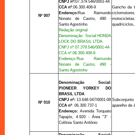
CNPJ nº:
07.379.546/0001-44
CCA nº
:
06.300.408-9
Gancho da t
Endereço:
Rua Raimundo
ciclomot
Nº 007
Nonato de Castro, 490 -
motocicle
Santo Agostinho
quadríciclos
.
Redação original
Denominação Social:
HONDA
LOCK DO BRASIL LTDA.
CNPJ nº:
07.379.546/0001-44
CCA nº
:
06.300.408-9
Endereço:
Rua Raimundo
Nonato de Castro, 490 -
Santo Agostinho
Denominação Social:
PIONEER YORKEY DO
BRASIL LTDA
CNPJ nº:
13.648.047/0001-08
Subconjunto
Nº 010
CCA nº
:
06.300.737-1
aparelho de 
Endereço:
Avenida T
orquato
Tapajós, 4.920 - Área "3" -
Colônia Santo Antônio
Denominação Social: