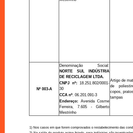
Denominação Social:
NORTE SUL INDÚSTRIA
DE RECICLAGEM LTDA.
Artigo de mat
CNPJ nº:
18.251.802/0001-
de poliesti
30
Nº 003-A
copos, pratos
CCA nº
: 06.201.091-3
tampas
Endereço:
Avenida Cosme
Ferreira, 7.605 - Gilberto
Mestrinho
1)
Nos casos em que forem comprovados o restabelecimento das condiçõ
2) Na saída do produto acima listado, para indústrias não incentivada