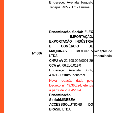
Endereço:
Avenida Torquato
Tapajós, 485 - "B" - Tarumã
Denominação Social:
FLEX
- IMPORTAÇÃO,
EXPORTAÇÃO INDÚSTRIA
E COMÉRCIO DE
MÁQUINAS E MOTORES
Receptor de 
Nº 006
LTDA.
transmissão 
CNPJ nº:
22.798.094/0001-29
CCA nº
:
06.200.011-0
Endereço:
Avenida Buriti,
4.821 - Distrito Industrial
Nova redação dada pelo
Decreto nº 49.368/24
, efeitos
a partir de 26/04/2024
Denominação
Social:
MINEBEA
ACCESSSOLUTIONS DO
BRASIL LTDA.