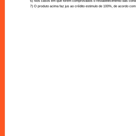
6) Nos casos em que forem comprovados o restabelecimento das condiçõ
7) O produto acima faz jus ao crédito estimulo de 100%, de acordo com 