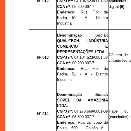
Nº 012
CNPJ nº:
04.104.523/0001-39
ambientes,
CCA nº
:
06.200.097-7
digital
(6)
Endereço:
Rua Flor de
Pedra, 51 - A - Distrito
Industrial
Denominação Social:
QUALITECH INDÚSTRIA
COMÉRCIO E
REPRESENTAÇÕES LTDA.
Câmera de t
Nº 013
CNPJ nº:
04.104.523/0001-39
circuito fec
CCA nº
:
06.200.097-7
Endereço:
Rua Flor de
Pedra, 51 - A - Distrito
Industrial
Denominação Social:
SOVEL DA AMAZÔNIA
LTDA.
CNPJ nº:
04.278.669/0001-09
Papel ou 
Nº 014
CCA nº
:
06.300.037-7
(canelados)
Endereço:
Rua Dr. Joao de
Paula, 600 - Galpão A -