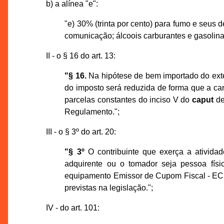
b) a alínea "e":
"e) 30% (trinta por cento) para fumo e seus d
comunicação; álcoois carburantes e gasolina
II - o § 16 do art. 13:
"§ 16.
Na hipótese de bem importado do exter
do imposto será reduzida de forma que a car
parcelas constantes do inciso V do
caput
de
Regulamento.";
III - o § 3º do art. 20:
"§ 3º
O contribuinte que exerça a ativida
adquirente ou o tomador seja pessoa físi
equipamento Emissor de Cupom Fiscal - ECF,
previstas na legislação.";
IV - do art. 101: