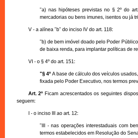
"a) nas hipóteses previstas no § 2º do art
mercadorias ou bens imunes, isentos ou já tr
V - a alínea "b" do inciso IV do art. 118:
"b) de bem imóvel doado pelo Poder Público 
de baixa renda, para implantar políticas de 
VI - o § 4º do art. 151:
"§ 4º
A base de cálculo dos veículos usados, 
fixada pelo Poder Executivo, nos termos pre
Art. 2º
Ficam acrescentados os seguintes dispos
seguem:
I - o inciso III ao art. 12:
"III - nas operações interestaduais com be
termos estabelecidos em Resolução do Sena