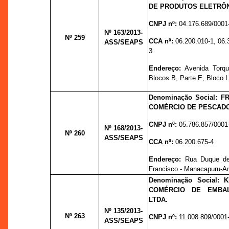
DE PRODUTOS ELETRÔN
CNPJ nº:
04.176.689/0001
Nº 163
/2013-
Nº 259
CCA nº:
06.200.010-1, 06.
ASS/SEAPS
3
Endereço:
Avenida Torqu
Blocos B, Parte E, Bloco L
Denominação Social: F
COMÉRCIO DE PESCADO
CNPJ nº:
05.786.857/0001
Nº 168
/2013-
Nº 260
ASS/SEAPS
CCA nº:
06.200.675-4
Endereço:
Rua Duque de
Francisco - Manacapuru-
Denominação Social: 
COMÉRCIO DE EMBAL
LTDA.
Nº 135
/2013-
Nº 263
CNPJ nº:
11.008.809/0001
ASS/SEAPS