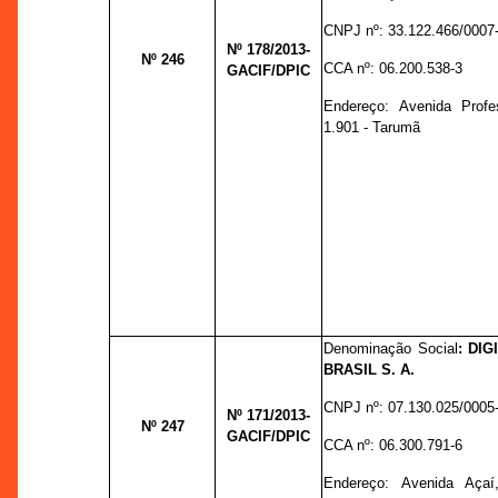
CNPJ nº:
33.122.466/0007
Nº 178
/2013-
Nº 246
CCA nº:
06.200.538-3
GACIF/DPIC
Endereço:
Avenida Profe
1.901 - Tarumã
Denominação Social
:
DIG
BRASIL S. A.
CNPJ nº:
07.130.025/0005
Nº 171
/2013-
Nº 247
GACIF/DPIC
CCA nº:
06.300.791-6
Endereço:
Avenida Açaí