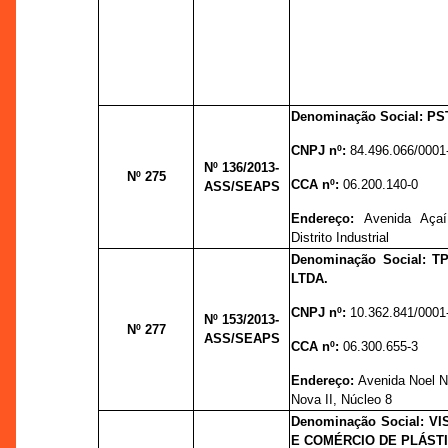
Denominação Social: P
CNPJ nº:
84.496.066/0001
Nº 136
/2013-
Nº 275
CCA nº:
06.200.140-0
ASS/SEAPS
Endereço:
Avenida Açaí
Distrito Industrial
Denominação Social: 
LTDA.
CNPJ nº:
10.362.841/0001
Nº 153
/2013-
Nº 277
ASS/SEAPS
CCA nº:
06.300.655-3
Endereço:
Avenida Noel Nu
Nova II, Núcleo 8
Denominação Social: V
E COMÉRCIO DE PLÁSTI