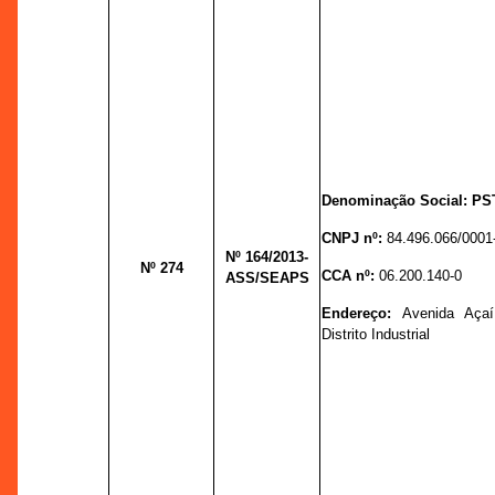
Denominação Social: P
CNPJ nº:
84.496.066/0001
Nº 164
/2013-
Nº 274
CCA nº:
06.200.140-0
ASS/SEAPS
Endereço:
Avenida Açaí
Distrito Industrial