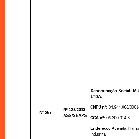
Denominação Social: 
LTDA.
CNPJ nº:
04.944.068/0001
Nº 128
/2013-
Nº 267
ASS/SEAPS
CCA nº:
06.300.014-8
Endereço:
Avenida Flam
Industrial