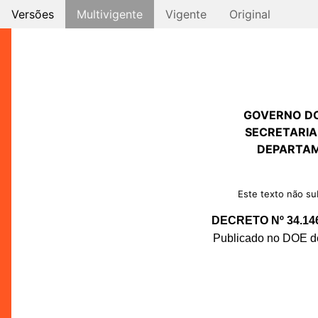
Versões
Multivigente
Vigente
Original
GOVERNO D
SECRETARIA
DEPARTAM
Este texto não sub
DECRETO Nº 34.14
Publicado no DOE de