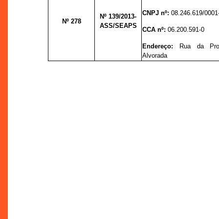
CNPJ nº:
08.246.619/0001
Nº 139
/2013-
Nº 278
ASS/SEAPS
CCA nº:
06.200.591-0
Endereço:
Rua da Pro
Alvorada