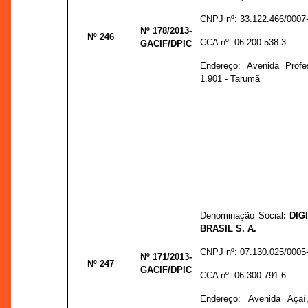
CNPJ nº:
33.122.466/0007
Nº 178
/2013-
Nº 246
CCA nº:
06.200.538-3
GACIF/DPIC
Endereço:
Avenida Profe
1.901 - Tarumã
Denominação Social
:
DIG
BRASIL S. A.
CNPJ nº:
07.130.025/0005
Nº 171
/2013-
Nº 247
GACIF/DPIC
CCA nº:
06.300.791-6
Endereço:
Avenida Açaí