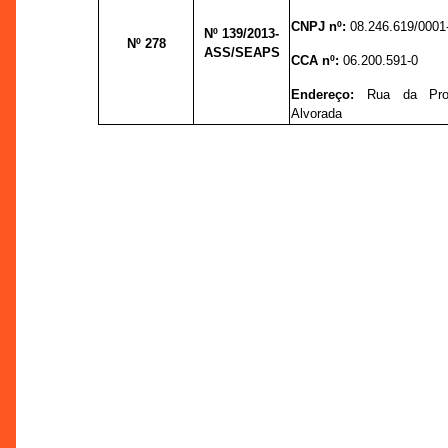
CNPJ nº:
08.246.619/0001
Nº 139
/2013-
Nº 278
ASS/SEAPS
CCA nº:
06.200.591-0
Endereço:
Rua da Pro
Alvorada