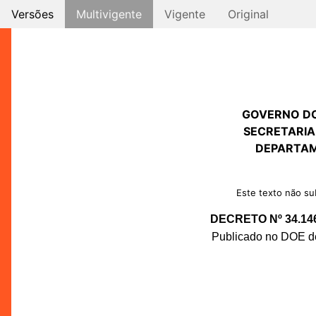
Versões
Multivigente
Vigente
Original
GOVERNO D
SECRETARIA
DEPARTAM
Este texto não sub
DECRETO Nº 34.14
Publicado no DOE de