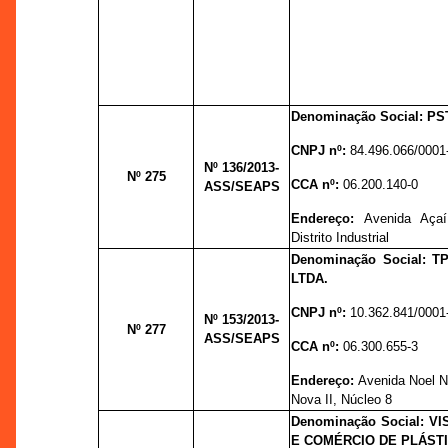
Denominação Social: P
CNPJ nº:
84.496.066/0001
Nº 136
/2013-
Nº 275
CCA nº:
06.200.140-0
ASS/SEAPS
Endereço:
Avenida Açaí
Distrito Industrial
Denominação Social: 
LTDA.
CNPJ nº:
10.362.841/0001
Nº 153
/2013-
Nº 277
ASS/SEAPS
CCA nº:
06.300.655-3
Endereço:
Avenida Noel Nu
Nova II, Núcleo 8
Denominação Social: V
E COMÉRCIO DE PLÁSTI