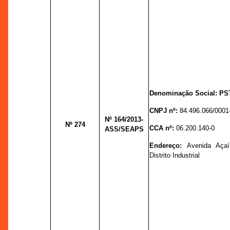
Denominação Social: P
CNPJ nº:
84.496.066/0001
Nº 164
/2013-
Nº 274
CCA nº:
06.200.140-0
ASS/SEAPS
Endereço:
Avenida Açaí
Distrito Industrial