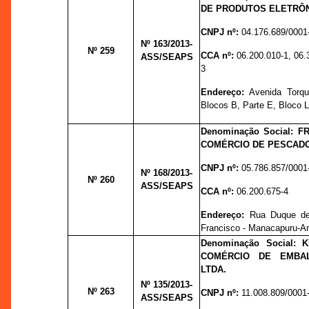
DE PRODUTOS ELETRÔN
CNPJ nº:
04.176.689/0001
Nº 163
/2013-
Nº 259
CCA nº:
06.200.010-1, 06.
ASS/SEAPS
3
Endereço:
Avenida Torqu
Blocos B, Parte E, Bloco L
Denominação Social: F
COMÉRCIO DE PESCADO
CNPJ nº:
05.786.857/0001
Nº 168
/2013-
Nº 260
ASS/SEAPS
CCA nº:
06.200.675-4
Endereço:
Rua Duque de
Francisco - Manacapuru-
Denominação Social: 
COMÉRCIO DE EMBAL
LTDA.
Nº 135
/2013-
Nº 263
CNPJ nº:
11.008.809/0001
ASS/SEAPS