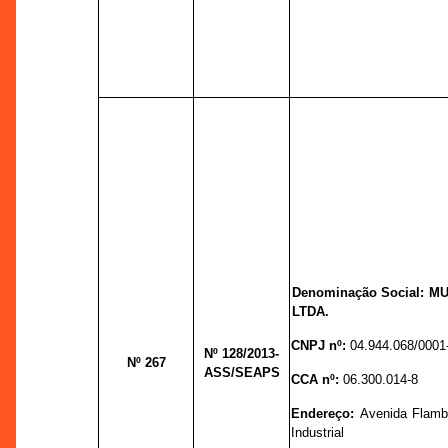
Denominação Social: 
LTDA.
CNPJ nº:
04.944.068/0001
Nº 128
/2013-
Nº 267
ASS/SEAPS
CCA nº:
06.300.014-8
Endereço:
Avenida Flam
Industrial