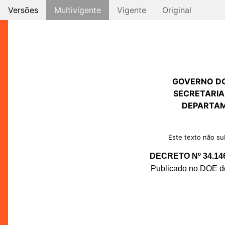
Versões
Multivigente
Vigente
Original
GOVERNO D
SECRETARIA
DEPARTAM
Este texto não sub
DECRETO Nº 34.14
Publicado no DOE de