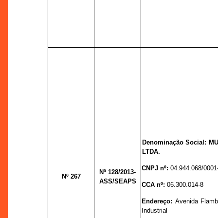
Denominação Social: 
LTDA.
CNPJ nº:
04.944.068/0001
Nº 128
/2013-
Nº 267
ASS/SEAPS
CCA nº:
06.300.014-8
Endereço:
Avenida Flam
Industrial