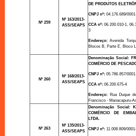
DE PRODUTOS ELETRÔN
CNPJ nº:
04.176.689/0001
Nº 163
/2013-
Nº 259
CCA nº:
06.200.010-1, 06.
ASS/SEAPS
3
Endereço:
Avenida Torqu
Blocos B, Parte E, Bloco L
Denominação Social: F
COMÉRCIO DE PESCADO
CNPJ nº:
05.786.857/0001
Nº 168
/2013-
Nº 260
ASS/SEAPS
CCA nº:
06.200.675-4
Endereço:
Rua Duque de
Francisco - Manacapuru-
Denominação Social: 
COMÉRCIO DE EMBAL
LTDA.
Nº 135
/2013-
Nº 263
CNPJ nº:
11.008.809/0001
ASS/SEAPS