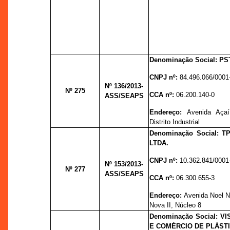
Denominação Social: P
CNPJ nº:
84.496.066/0001
Nº 136
/2013-
Nº 275
CCA nº:
06.200.140-0
ASS/SEAPS
Endereço:
Avenida Açaí
Distrito Industrial
Denominação Social: 
LTDA.
CNPJ nº:
10.362.841/0001
Nº 153
/2013-
Nº 277
ASS/SEAPS
CCA nº:
06.300.655-3
Endereço:
Avenida Noel Nu
Nova II, Núcleo 8
Denominação Social: V
E COMÉRCIO DE PLÁSTI