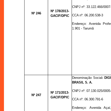
CNPJ nº:
33.122.466/0007
Nº 178
/2013-
Nº 246
CCA nº:
06.200.538-3
GACIF/DPIC
Endereço:
Avenida Profe
1.901 - Tarumã
Denominação Social
:
DIG
BRASIL S. A.
CNPJ nº:
07.130.025/0005
Nº 171
/2013-
Nº 247
GACIF/DPIC
CCA nº:
06.300.791-6
Endereço:
Avenida Açaí