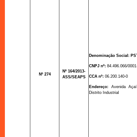
Denominação Social: P
CNPJ nº:
84.496.066/0001
Nº 164
/2013-
Nº 274
CCA nº:
06.200.140-0
ASS/SEAPS
Endereço:
Avenida Açaí
Distrito Industrial