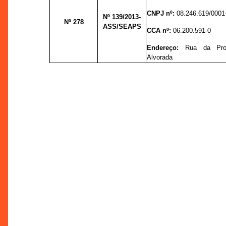
CNPJ nº:
08.246.619/0001
Nº 139
/2013-
Nº 278
ASS/SEAPS
CCA nº:
06.200.591-0
Endereço:
Rua da Pro
Alvorada