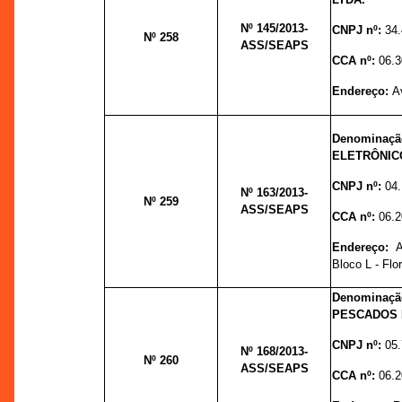
Nº 145
/2013-
CNPJ nº:
34
Nº 258
ASS/SEAPS
CCA nº:
06.3
Endereço:
A
Denominaç
ELETRÔNIC
CNPJ nº:
04
Nº 163
/2013-
Nº 259
ASS/SEAPS
CCA nº:
06.2
Endereço:
A
Bloco L - Flo
Denominaç
PESCADOS 
CNPJ nº:
05
Nº 168
/2013-
Nº 260
ASS/SEAPS
CCA nº:
06.2