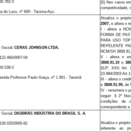
00.782-3
(5)
Nos casos em 
competitividade, 
ua do Luso, nº 600 - Taruma-Açu
Atualiza o proje
2007
,
e altera o 
I - altera a NC
FORMA DE PAST
PARA USO TÓP
REPELENTE PA
 Social
:
CERAS JOHNSON LTDA.
NCM/SH 3808.91,
II - altera o e
122.466/0007-04
3808.91.19
e
380
00.538-3
§13º, XXII; Art. 
23.994/2003 Art.13,
enida Professor Paulo Graça, nº 1.901 - Tarumã
III - altera o cré
e
3808.91.99,
de
IV - renumera o pa
seguir: § 2º
Nos
condições de c
correspondente a 
 Social
:
DIGIBRÁS INDÚSTRIA DO BRASIL S. A.
Atualiza o projet
130.025/0005-82
referente ao
p