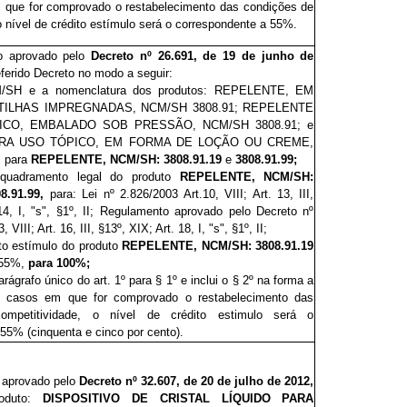
que for comprovado o restabelecimento das condições de
o nível de crédito estímulo será o correspondente a 55%.
to aprovado pelo
Decreto nº 26.691, de 19 de junho de
referido Decreto no modo a seguir:
M/SH e a nomenclatura dos produtos:
REPELENTE, EM
ILHAS IMPREGNADAS, NCM/SH 3808.91; REPELENTE
ICO, EMBALADO SOB PRESSÃO, NCM/SH 3808.91; e
RA USO TÓPICO, EM FORMA DE LOÇÃO OU CREME,
 para
REPELENTE, NCM/SH: 3808.91.19
e
3808.91.99;
nquadramento legal do produto
REPELENTE, NCM/SH:
8.91.99,
para: Lei nº 2.826/2003 Art.10, VIII; Art. 13, III,
14, I, "s", §1º, II; Regulamento aprovado pelo Decreto nº
 VIII; Art. 16, III, §13º, XIX; Art. 18, I, "s", §1º, II;
dito estímulo do produto
REPELENTE, NCM/SH: 3808.91.19
 55%,
para
100%;
rágrafo único do art. 1º para § 1º e inclui o § 2º na forma a
 casos em que for comprovado o restabelecimento das
ompetitividade, o nível de crédito estimulo será o
55% (cinquenta e cinco por cento).
o aprovado pelo
Decreto nº 32.607, de 20 de julho de 2012
,
roduto:
DISPOSITIVO DE CRISTAL LÍQUIDO PARA