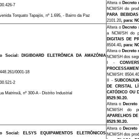
Altera o
Decreto 
00.426-7
NCM/SH
do pro
PARA BEBIDA
venida Torquato Tapajós, nº 1.695, - Bairro da Paz
2101.20
, para: N
Altera o
Decreto 
a NCM/SH
do 
DIGITAIS DE 
8504.40
, para: N
Altera o
Decreto 
ão Social: DIGIBOARD ELETRÔNICA DA AMAZÔNIA
NCM/SH
dos segu
I -
CONVER
PROCESSAMENTO
.448.261/0001-18
NCM/SH: 8504.4
II -
SUBCONJUN
00.521-2
DE CRISTAL L
CATÓDICO OU D
ua Matrinxã,
nº
300-A - Distrito Industrial
8529.90.20.
Altera o
Decreto 
NCM/SH
do p
APARELHOS DE 
8529.90.20.
Altera o
Decreto
ão Social: ELSYS EQUIPAMENTOS ELETRÔNICOS
NCM/SH
dos pro