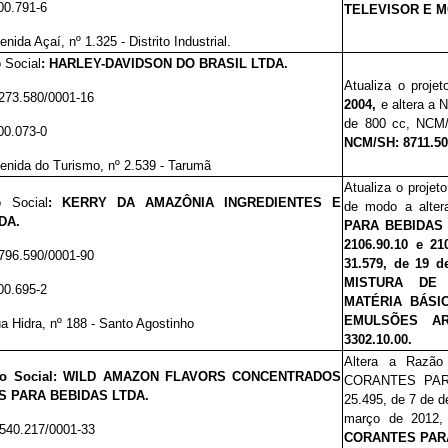
00.791-6
TELEVISOR E MO
enida Açaí, nº 1.325 - Distrito Industrial.
 Social
:
HARLEY-DAVIDSON DO BRASIL LTDA.
Atualiza o proje
273.580/0001-16
2004
,
e altera a
de 800 cc, NCM
00.073-0
NCM/SH: 8711.50.
enida do Turismo, nº 2.539 - Tarumã
Atualiza o projet
 Social
:
KERRY DA AMAZÔNIA INGREDIENTES E
de modo a alte
DA.
PARA BEBIDAS
2106.90.10 e 210
796.590/0001-90
31.579, de 19 d
MISTURA DE 
00.695-2
MATÉRIA BÁSI
EMULSÕES AR
a Hidra, nº 188 - Santo Agostinho
3302.10.00.
Altera a Razã
ão Social: WILD AMAZON FLAVORS CONCENTRADOS
CORANTES PAR
S PARA BEBIDAS LTDA.
25.495, de 7 de d
março de 2012
.540.217/0001-33
CORANTES PARA