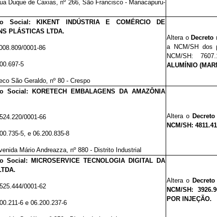
ua Duque de Caxias, nº 266, São Francisco - Manacapuru-
ão Social: KIKENT INDÚSTRIA E COMÉRCIO DE
S PLÁSTICAS LTDA.
Altera o
Decreto 
a NCM/SH
dos 
.008.809/0001-86
NCM/SH: 7607.
00.697-5
ALUMÍNIO (MAR
eco São Geraldo, nº 80 - Crespo
ão Social: KORETECH EMBALAGENS DA AMAZÔNIA
Altera o
Decreto
.524.220/0001-66
NCM/SH: 4811.4
00.735-5, e 06.200.835-8
venida Mário Andreazza, nº 880 - Distrito Industrial
o Social: MICROSERVICE TECNOLOGIA DIGITAL DA
LTDA.
Altera o
Decreto
.525.444/0001-62
NCM/SH: 3926.
POR INJEÇÃO.
00.211-6 e 06.200.237-6