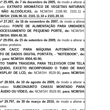
nº 25.495, de 7 de dezembro de 2005,
de modo a alterar a
duto:
EXTRATO AROMÁTICO DE VEGETAIS NATURAIS
S NÃO ALCOÓLICAS,
de NCM/SH: 2106.90, 2101.11 e
CM/SH: 2106.90.10, 2101.11.10 e 2101.20.10.
nº 27.267, de 16 de novembro de 2007,
de modo a alterar
produto:
FONTE DE ALIMENTAÇÃO PARA UNIDADES
PROCESSAMENTO DE PEQUENO PORTE, de:
NCM/SH:
CM/SH: 8504.40.30.
nº 29.054, de 15 de setembro de 2009,
de modo a alterar a
intes produtos:
SOR CA/CC PARA MÁQUINA AUTOMÁTICA DE
 DE DADOS DIGITAL PORTÁTIL - "NOTEBOOK", de:
0
, para: NCM/SH: 8504.40.90;
TO TAMPA TRASEIRA, PARA TELEVISOR COM TELA
ÍQUIDO, EXCETO INCORPORADO O TUBO DE RAIO
ISPLAY DE LCD, de:
NCM/SH: 8529.90
, para: NCM/SH:
nº 28.924, de 10 de agosto de 2009,
de modo a alterar a
roduto:
SUBCONJUNTO CHASSI MONTADO PARA
ÁUDIO OU VÍDEO,
de:
NCM/SH: 8529.90,
para: NCM/SH:
 nº 29.797, de 30 de março de 2010,
de modo a alterar a
dutos: