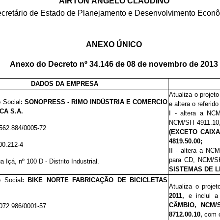
AIRTON ÂNGELO CLAUDINO
cretário de Estado de Planejamento e Desenvolvimento Econ
ANEXO ÚNICO
Anexo do Decreto nº 34.146 de 08 de novembro de 2013
DADOS DA EMPRESA
Atualiza o projet
 Social
:
SONOPRESS - RIMO INDÚSTRIA E COMERCIO
e altera o referid
CA S.A.
I - altera a NC
NCM/SH
4911.10
562.884/0005-72
(EXCETO CAIXA
4819.50.00;
00.212-4
II - altera a NC
para CD, NCM/S
a Içá, nº 100 D - Distrito Industrial.
SISTEMAS DE L
 Social
:
BIKE NORTE FABRICAÇÃO DE BICICLETAS
Atualiza o proje
2011,
e inclui 
CÂMBIO, NCM/SH
072.986/0001-57
8712.00.10,
com o