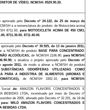
NITOR DE VÍDEO, NCM/SH: 8529.90.20.
to aprovado pelo
Decreto nº 24.122, de 25 de março de
 NCM/SH e a nomenclatura do produto: de Motocicleta acima
/SH 8711.50,
para
MOTOCICLETA ACIMA DE 450 CM3,
00, 8711.30.00, 8711.40.00.
o aprovado pelo
Decreto nº 30.925, de 13 de janeiro 2011,
rar a NCM/SH do produto
BASE PARA CONCENTRADO
 NÃO ALCOÓLICAS,
de NCM/SH 2106.90,
para NCM/SH:
6.90.90;
e
atualiza o projeto aprovado pelo
Decreto nº
e agosto 2011,
de modo a alterar a NCM/SH do produto
SUBSTÂNCIAS ODORÍFERAS UTILIZADAS COMO
CA PARA A INDÚSTRIA DE ALIMENTOS (AROMAS E
OMÁTICAS),
de NCM/SH 3302.10,
para NCM/SH:
o Social
de:
AMAZON FLAVORS CONCENTRADOS E
A BEBIDAS LTDA
,
incentivado por meio do Decreto nº
ezembro de 2005, alterado pelo Decreto nº 32.201, de 19 de
,
para: WILD AMAZON FLAVORS CONCENTRADOS E
 BEBIDAS LTDA.