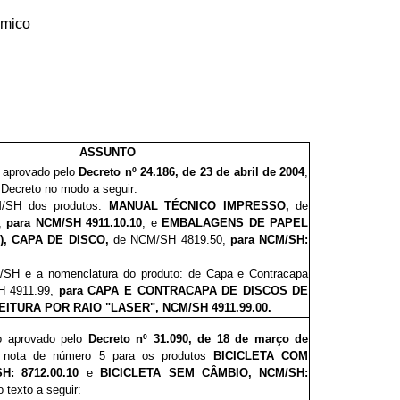
ômico
ASSUNTO
o aprovado pelo
Decreto nº 24.186, de 23 de abril de 2004
,
o Decreto no modo a seguir:
M/SH dos produtos:
MANUAL TÉCNICO IMPRESSO,
de
,
para
NCM/SH
4911.10.10
, e
EMBALAGENS DE PAPEL
), CAPA DE DISCO,
de
NCM/SH 4819.50,
para NCM/SH:
M/SH e a nomenclatura do produto: de Capa e Contracapa
H 4911.99,
para
CAPA E CONTRACAPA DE DISCOS DE
EITURA POR RAIO "LASER",
NCM/SH
4911.99.00.
to aprovado pelo
Decreto nº 31.090, de 18 de março de
a nota de número 5 para
os
produtos
BICICLETA COM
: 8712.00.10
e
BICICLETA SEM CÂMBIO, NCM/SH:
 texto a seguir: