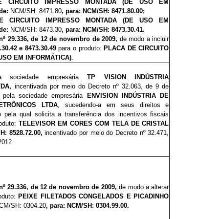
E CIRCUITO IMPRESSO MONTADA (DE USO EM
de:
NCM/SH: 8471.80
, para: NCM/SH: 8471.80.00;
E CIRCUITO IMPRESSO MONTADA (DE USO EM
de:
NCM/SH: 8473.30
, para: NCM/SH: 8473.30.41.
nº 29.336, de 12 de novembro de 2009,
de modo a incluir
30.42 e 8473.30.49
para o produto:
PLACA DE CIRCUITO
USO EM INFORMÁTICA)
.
da sociedade empresária
TP VISION INDÚSTRIA
TDA,
incentivada por meio do Decreto nº 32.063, de 9 de
, pela sociedade empresária
ENVISION INDÚSTRIA DE
ETRÔNICOS LTDA
, sucedendo-a em seus direitos e
 pela qual solicita a transferência dos incentivos fiscais
oduto:
TELEVISOR EM CORES COM TELA DE CRISTAL
H: 8528.72.00,
incentivado por meio do Decreto nº 32.4
7
1,
2012.
nº 29.336, de 12 de novembro de 2009,
de modo a alterar
oduto:
PEIXE FILETADOS CONGELADOS E PICADINHO
M/SH: 0304.20
, para: NCM/SH: 0304.99.00.