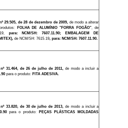
nº 29.505, de 28 de dezembro de 2009,
de modo a alterar
produtos:
FOLHA DE ALUMÍNIO "FORRA FOGÃO"
, de
19,
para: NCM/SH: 7607.11.90; EMBALAGEM DE
MITEX),
de NCM/SH: 7615.19
, para: NCM/SH: 7607.11.90.
 nº 31.464, de 26 de julho de 2011,
de modo a incluir a
1.90
para o produto:
FITA ADESIVA.
 nº 33.820, de 30 de julho de 2013,
de modo a incluir a
90.90
para o produto:
PEÇAS PLÁSTICAS MOLDADAS