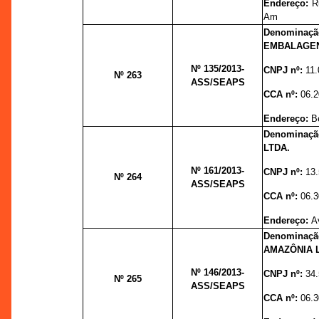
Endereço:
R
Am
Denominaç
EMBALAGEN
Nº 135
/2013-
CNPJ nº:
11
Nº 263
ASS/SEAPS
CCA nº:
06.2
Endereço:
B
Denominaç
LTDA.
Nº 161
/2013-
CNPJ nº:
13
Nº 264
ASS/SEAPS
CCA nº:
06.3
Endereço:
A
Denominaçã
AMAZÔNIA 
Nº 146
/2013-
CNPJ nº:
34
Nº 265
ASS/SEAPS
CCA nº:
06.3