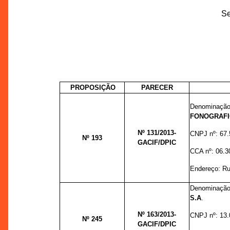
Se
PROPOSIÇÃO
PARECER
Denominação
FONOGRAFI
Nº 131
/2013-
CNPJ nº:
67.
Nº 193
GACIF/DPIC
CCA nº:
06.3
Endereço:
Ru
Denominação
S.A
.
Nº 163
/2013-
CNPJ nº:
13.
Nº 245
GACIF/DPIC