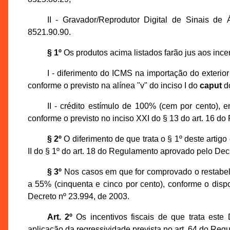
II - Gravador/Reprodutor Digital de Sinais 
8521.90.90.
§ 1º
Os produtos acima listados farão jus aos ince
I - diferimento do ICMS na importação do exterior
conforme o previsto na alínea "v" do inciso I do
caput
do
II - crédito estímulo de 100% (cem por cento), 
conforme o previsto no inciso XXI do § 13 do art. 16 d
§ 2º
O diferimento de que trata o § 1º deste artig
II do § 1º do art. 18 do Regulamento aprovado pelo Dec
§ 3º
Nos casos em que for comprovado o restabele
a 55% (cinquenta e cinco por cento), conforme o dispo
Decreto nº 23.994, de 2003.
Art. 2º
Os incentivos fiscais de que trata este
aplicação da regressividade prevista no art. 64 do Re