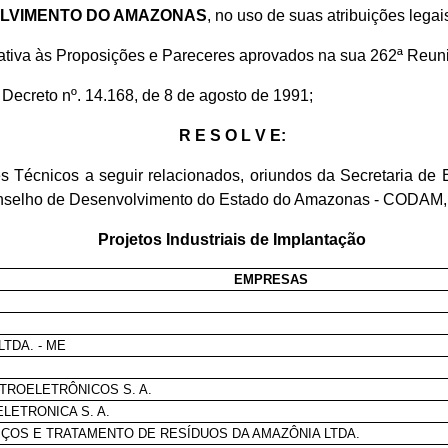
OLVIMENTO DO AMAZONAS
, no uso de suas atribuições legais
lativa às Proposições e Pareceres aprovados na sua 262ª Reuni
o Decreto nº. 14.168, de 8 de agosto de 1991;
R E S O L V E:
écnicos a seguir relacionados, oriundos da Secretaria de 
selho de Desenvolvimento do Estado do Amazonas - CODAM, re
Projetos Industriais de Implantação
EMPRESAS
.
LTDA. - ME
TROELETRÔNICOS S. A.
LETRONICA S. A.
IÇOS E TRATAMENTO DE RESÍDUOS DA AMAZÔNIA LTDA.