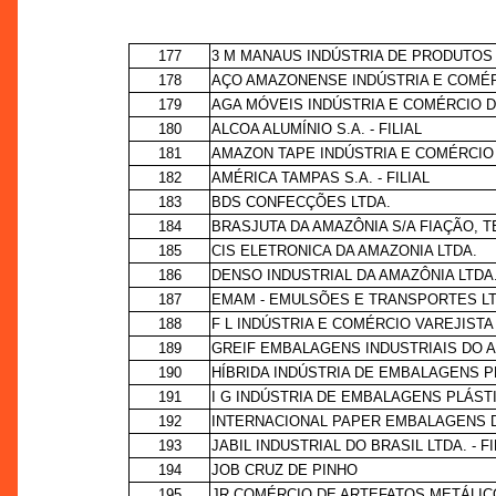
177
3 M MANAUS INDÚSTRIA DE PRODUTOS 
178
AÇO AMAZONENSE INDÚSTRIA E COMÉR
179
AGA MÓVEIS INDÚSTRIA E COMÉRCIO D
180
ALCOA ALUMÍNIO S.A. - FILIAL
181
AMAZON TAPE INDÚSTRIA E COMÉRCIO 
182
AMÉRICA TAMPAS S.A. - FILIAL
183
BDS CONFECÇÕES LTDA.
184
BRASJUTA DA AMAZÔNIA S/A FIAÇÃO, 
185
CIS ELETRONICA DA AMAZONIA LTDA.
186
DENSO INDUSTRIAL DA AMAZÔNIA LTDA
187
EMAM - EMULSÕES E TRANSPORTES LT
188
F L INDÚSTRIA E COMÉRCIO VAREJIST
189
GREIF EMBALAGENS INDUSTRIAIS DO 
190
HÍBRIDA INDÚSTRIA DE EMBALAGENS P
191
I G INDÚSTRIA DE EMBALAGENS PLÁST
192
INTERNACIONAL PAPER EMBALAGENS D
193
JABIL INDUSTRIAL DO BRASIL LTDA. - FI
194
JOB CRUZ DE PINHO
195
JR COMÉRCIO DE ARTEFATOS METÁLIC