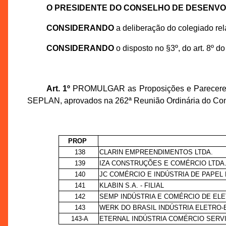
O PRESIDENTE DO CONSELHO DE DESENV
CONSIDERANDO
a deliberação do colegiado re
CONSIDERANDO
o disposto no §3º, do art. 8º d
Art. 1º
PROMULGAR as Proposições e Pareceres T
SEPLAN, aprovados na 262ª Reunião Ordinária do Con
PROP
138
CLARIN EMPREENDIMENTOS LTDA.
139
IZA CONSTRUÇÕES E COMÉRCIO LTDA
140
JC COMÉRCIO E INDÚSTRIA DE PAPEL 
141
KLABIN S.A. - FILIAL
142
SEMP INDÚSTRIA E COMÉRCIO DE ELE
143
WERK DO BRASIL INDÚSTRIA ELETRO-E
143-A
ETERNAL INDÚSTRIA COMÉRCIO SERV