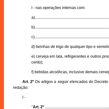
I - nas operações internas com:
a)............................................................................
b)............................................................................
c)............................................................................
d) farinhas de trigo de qualquer tipo e semo
e) cerveja em lata, refrigerantes e outros p
cento);
f) bebidas alcoólicas, inclusive demais cerve
Art. 2º
Os artigos a seguir elencados do Decreto 
redação:
I -
"
Art. 2º
..................................................................