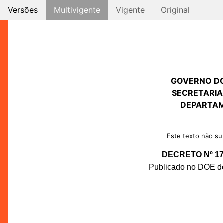
Versões
Multivigente
Vigente
Original
GOVERNO D
SECRETARIA
DEPARTAM
Este texto não sub
DECRETO Nº 17.
Publicado no DOE de