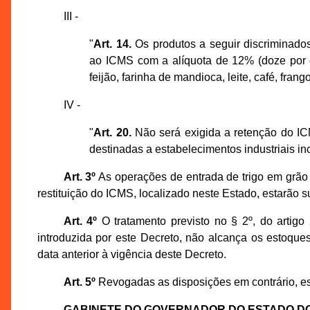
III -
"
Art. 14.
Os produtos a seguir discriminados
ao ICMS com a alíquota de 12% (doze por cen
feijão, farinha de mandioca, leite, café, fran
IV -
"
Art. 20.
Não será exigida a retenção do IC
destinadas a estabelecimentos industriais in
Art. 3º
As operações de entrada de trigo em grão 
restituição do ICMS, localizado neste Estado, estarão 
Art. 4º
O tratamento previsto no § 2º, do artigo
introduzida por este Decreto, não alcança os estoque
data anterior à vigência deste Decreto.
Art. 5º
Revogadas as disposições em contrário, est
GABINETE DO GOVERNADOR DO ESTADO D