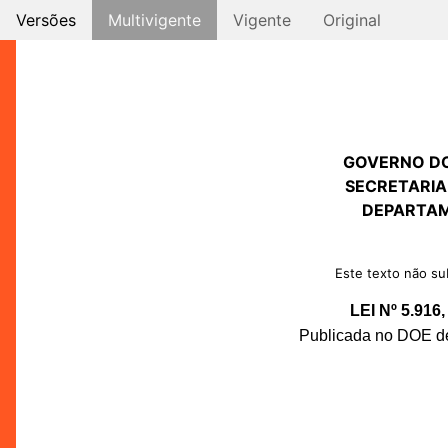
Versões
Multivigente
Vigente
Original
GOVERNO D
SECRETARIA
DEPARTAM
Este texto não sub
LEI Nº 5.91
Publicada no DOE de