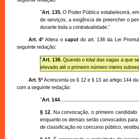
"
Art. 135.
O Poder Público estabelecerá, em
de serviços, a exigência de preencher o pe
durante toda a contratualidade."
Art. 4º
Altera o
caput
do art. 136 da Lei Promu
seguinte redação:
"
Art. 136.
Quando o total das vagas a que se 
elevado até o primeiro número inteiro subse
Art. 5º
Acrescenta os § 12 e § 13 ao artigo 144 da
com a seguinte redação:
"
Art. 144.
.............................................................
§ 12.
Na convocação, o primeiro candidato c
enquanto os demais serão convocados para a
de classificação no concurso público, vestib