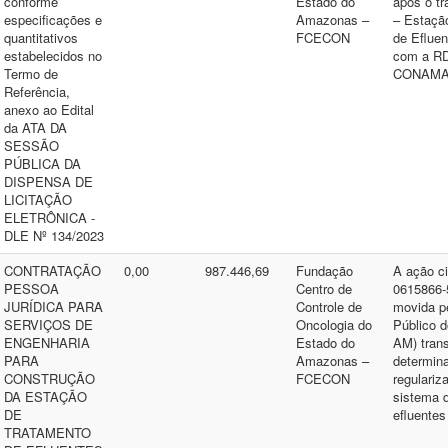
conforme
Estado do
após o t
especificações e
Amazonas –
– Estaçã
quantitativos
FCECON
de Efluen
estabelecidos no
com a RD
Termo de
CONAMA 
Referência,
anexo ao Edital
da ATA DA
SESSÃO
PÚBLICA DA
DISPENSA DE
LICITAÇÃO
ELETRÔNICA -
DLE Nº 134/2023
CONTRATAÇÃO
0,00
987.446,69
Fundação
A ação ci
PESSOA
Centro de
0615866-
JURÍDICA PARA
Controle de
movida pe
SERVIÇOS DE
Oncologia do
Público 
ENGENHARIA
Estado do
AM) trans
PARA
Amazonas –
determin
CONSTRUÇÃO
FCECON
regulariz
DA ESTAÇÃO
sistema 
DE
efluentes
TRATAMENTO