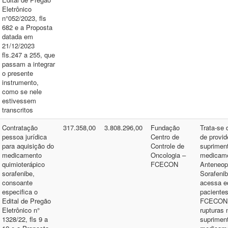
Eletrônico
n°052/2023, fls
682 e a Proposta
datada em
21/12/2023
fls.247 a 255, que
passam a integrar
o presente
instrumento,
como se nele
estivessem
transcritos
Contratação
317.358,00
3.808.296,00
Fundação
Trata-se 
pessoa jurídica
Centro de
de provid
para aquisição do
Controle de
suprimen
medicamento
Oncologia –
medicam
quimioterápico
FCECON
Anteneopl
sorafenibe,
Sorafeni
consoante
acessa e
especifica o
pacientes
Edital de Pregão
FCECON,
Eletrônico n°
rupturas 
1328/22, fls 9 a
suprimen