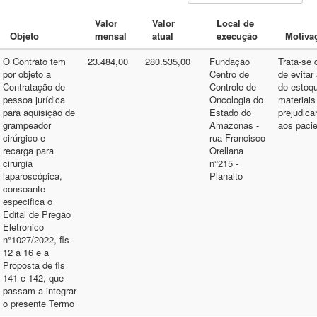
Valor
Valor
Local de
Objeto
mensal
atual
execução
Motivaç
O Contrato tem
23.484,00
280.535,00
Fundação
Trata-se 
por objeto a
Centro de
de evitar
Contratação de
Controle de
do estoq
pessoa jurídica
Oncologia do
materiais
para aquisição de
Estado do
prejudica
grampeador
Amazonas -
aos pacie
cirúrgico e
rua Francisco
recarga para
Orellana
cirurgia
n°215 -
laparoscópica,
Planalto
consoante
especifica o
Edital de Pregão
Eletronico
n°1027/2022, fls
12 a 16 e a
Proposta de fls
141 e 142, que
passam a integrar
o presente Termo