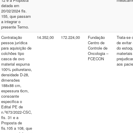
12 e a Proposta
medicame
datada em
20/02/2024 fls.
155, que passam
a integrar o
presente Termo.
Contratação
14.352,00
172.224,00
Fundação
Trata-se 
pessoa jurídica
Centro de
de evitar
para aquisição de
Controle de
do estoq
colchões tipo
Oncologia –
materiais
casca de ovo
FCECON
prejudica
material espuma
aos pacie
100% poliuretano,
densidade D-28,
dimensões
188x88 cm,
espessura 6cm,
consoante
especifica o
Edital PE de
n.º673/2022-CSC,
fls. 31 e a
Proposta de
fls.105 a 108, que