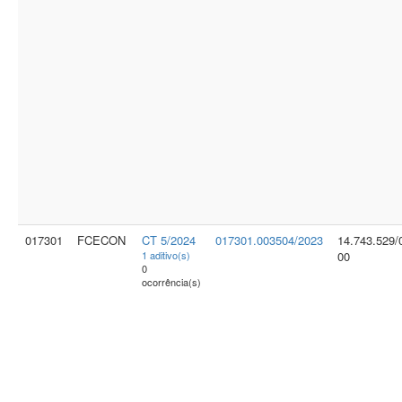
017301
FCECON
CT 5/2024
017301.003504/2023
14.743.529/
1 aditivo(s)
00
0
ocorrência(s)