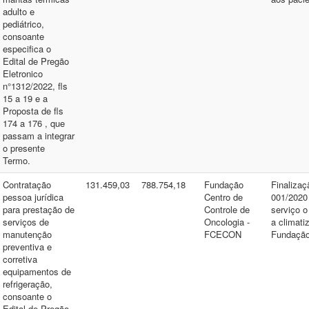
adulto e
pediátrico,
consoante
especifica o
Edital de Pregão
Eletronico
n°1312/2022, fls
15 a 19 e a
Proposta de fls
174 a 176 , que
passam a integrar
o presente
Termo.
Contratação
131.459,03
788.754,18
Fundação
Finalizaç
pessoa jurídica
Centro de
001/2020 
para prestação de
Controle de
serviço o
serviços de
Oncologia -
a climati
manutenção
FCECON
Fundaçã
preventiva e
corretiva
equipamentos de
refrigeração,
consoante o
Edital de Pregão