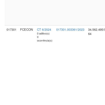
017301
FCECON
CT 6/2024
017301.003361/2023
34.562.495/
0 aditivo(s)
64
0
ocorrência(s)