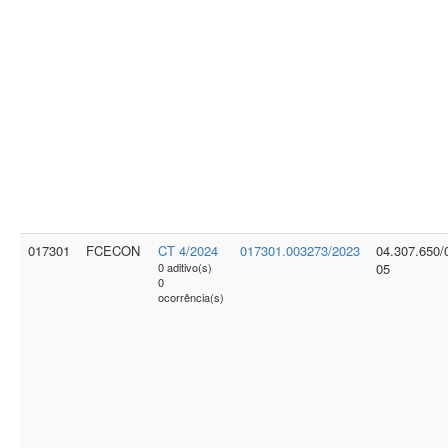
017301
FCECON
CT 4/2024
017301.003273/2023
04.307.650/
0 aditivo(s)
05
0
ocorrência(s)