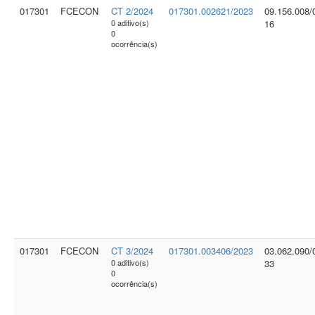
017301
FCECON
CT 2/2024
017301.002621/2023
09.156.008/
0 aditivo(s)
16
0
ocorrência(s)
017301
FCECON
CT 3/2024
017301.003406/2023
03.062.090/
0 aditivo(s)
33
0
ocorrência(s)