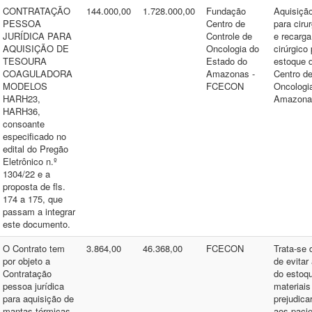
CONTRATAÇÃO
144.000,00
1.728.000,00
Fundação
Aquisiçã
PESSOA
Centro de
para ciru
JURÍDICA PARA
Controle de
e recarg
AQUISIÇÃO DE
Oncologia do
cirúrgico
TESOURA
Estado do
estoque 
COAGULADORA
Amazonas -
Centro de
MODELOS
FCECON
Oncologi
HARH23,
Amazona
HARH36,
consoante
especificado no
edital do Pregão
Eletrônico n.º
1304/22 e a
proposta de fls.
174 a 175, que
passam a integrar
este documento.
O Contrato tem
3.864,00
46.368,00
FCECON
Trata-se 
por objeto a
de evitar
Contratação
do estoq
pessoa jurídica
materiais
para aquisição de
prejudica
mantas térmicas
aos pacie