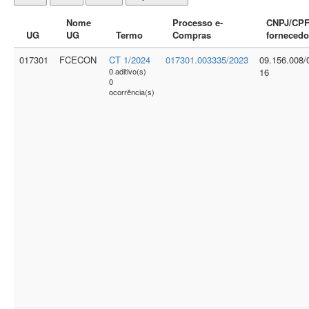
Nome
Processo e-
CNPJ/CP
UG
UG
Termo
Compras
fornecedo
017301
FCECON
CT 1/2024
017301.003335/2023
09.156.008/
0 aditivo(s)
16
0
ocorrência(s)