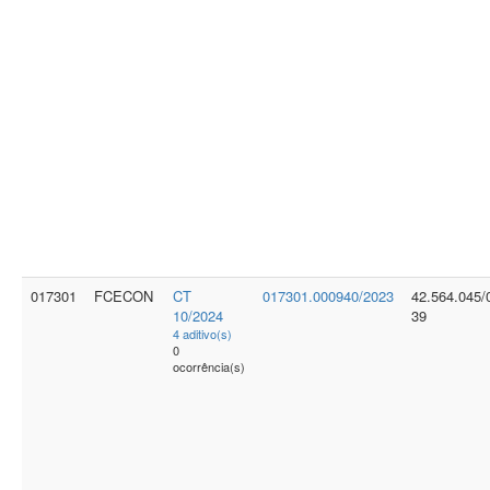
017301
FCECON
CT
017301.000940/2023
42.564.045/
10/2024
39
4 aditivo(s)
0
ocorrência(s)