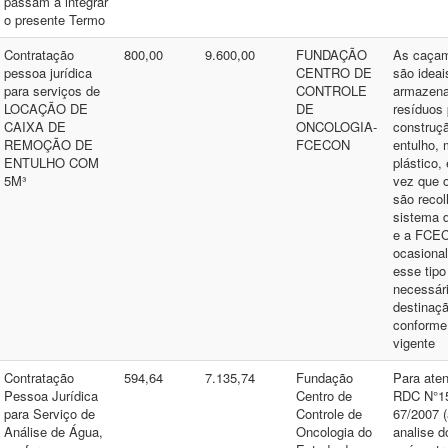
passam a integrar
o presente Termo
Contratação
800,00
9.600,00
FUNDAÇÃO
As caçam
pessoa jurídica
CENTRO DE
são ideai
para serviços de
CONTROLE
armazen
LOCAÇÃO DE
DE
resíduos 
CAIXA DE
ONCOLOGIA-
construçã
REMOÇÃO DE
FCECON
entulho, 
ENTULHO COM
plástico,
5M³
vez que 
são recol
sistema d
e a FCE
ocasiona
esse tipo
necessári
destinaçã
conforme 
vigente
Contratação
594,64
7.135,74
Fundação
Para ate
Pessoa Jurídica
Centro de
RDC N°154
para Serviço de
Controle de
67/2007 (
Análise de Água,
Oncologia do
analise d