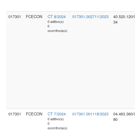
017301
FCECON
CT 8/2024
017301.002711/2023
40.520.120/
0 aditivo(s)
34
0
ocorrência(s)
017301
FCECON
CT 7/2024
017301.001118/2023
04.463.360/
0 aditivo(s)
80
0
ocorrência(s)