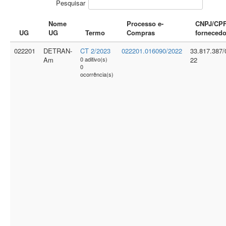
Pesquisar
Nome
Processo e-
CNPJ/CP
UG
UG
Termo
Compras
fornecedo
022201
DETRAN-
CT 2/2023
022201.016090/2022
33.817.387/
Am
0 aditivo(s)
22
0
ocorrência(s)