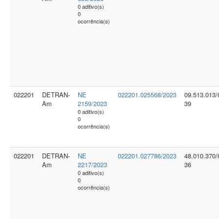
0 aditivo(s)
0
ocorrência(s)
022201
DETRAN-
NE
022201.025568/2023
09.513.013/
Am
2159/2023
39
0 aditivo(s)
0
ocorrência(s)
022201
DETRAN-
NE
022201.027786/2023
48.010.370/
Am
2217/2023
36
0 aditivo(s)
0
ocorrência(s)