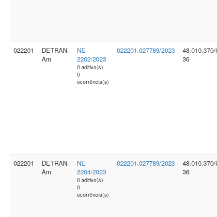
022201
DETRAN-
NE
022201.027789/2023
48.010.370/
Am
2202/2023
36
0 aditivo(s)
0
ocorrência(s)
022201
DETRAN-
NE
022201.027789/2023
48.010.370/
Am
2204/2023
36
0 aditivo(s)
0
ocorrência(s)