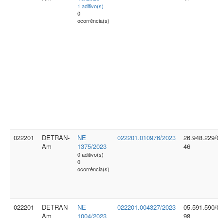
1 aditivo(s)
0
ocorrência(s)
022201
DETRAN-
NE
022201.010976/2023
26.948.229/
Am
1375/2023
46
0 aditivo(s)
0
ocorrência(s)
022201
DETRAN-
NE
022201.004327/2023
05.591.590/
Am
1004/2023
98