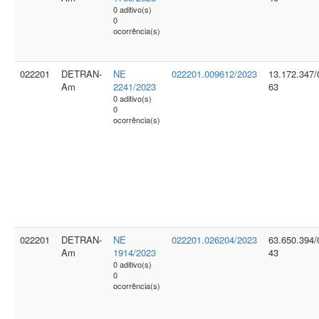
0 aditivo(s)
0
ocorrência(s)
022201
DETRAN-
NE
022201.009612/2023
13.172.347/
Am
2241/2023
63
0 aditivo(s)
0
ocorrência(s)
022201
DETRAN-
NE
022201.026204/2023
63.650.394/
Am
1914/2023
43
0 aditivo(s)
0
ocorrência(s)