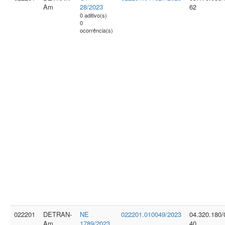
Am
28/2023
62
0 aditivo(s)
0
ocorrência(s)
022201
DETRAN-
NE
022201.010049/2023
04.320.180/
Am
1789/2023
40