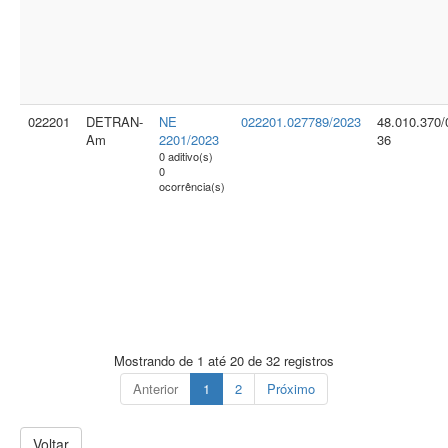
022201
DETRAN-
NE
022201.027789/2023
48.010.370/
Am
2201/2023
36
0 aditivo(s)
0
ocorrência(s)
Mostrando de 1 até 20 de 32 registros
Anterior
1
2
Próximo