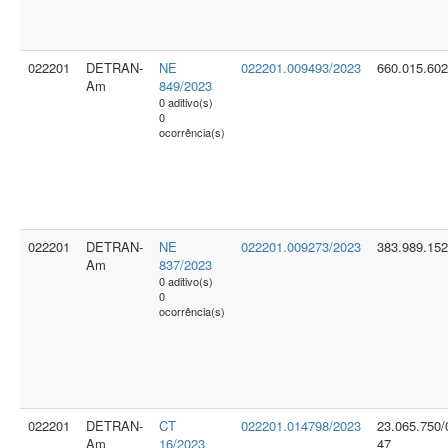
022201
DETRAN-
NE
022201.009493/2023
660.015.602
Am
849/2023
0 aditivo(s)
0
ocorrência(s)
022201
DETRAN-
NE
022201.009273/2023
383.989.152
Am
837/2023
0 aditivo(s)
0
ocorrência(s)
022201
DETRAN-
CT
022201.014798/2023
23.065.750/
Am
16/2023
47