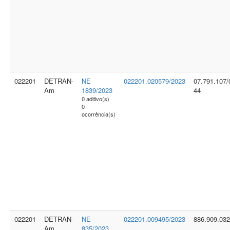
022201
DETRAN-
NE
022201.020579/2023
07.791.107/
Am
1839/2023
44
0 aditivo(s)
0
ocorrência(s)
022201
DETRAN-
NE
022201.009495/2023
886.909.032
Am
835/2023