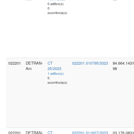
0 aditivo(s)
0
ocorrência(s)
022201
DETRAN-
CT
022201.010795/2023
84.664.143/
Am
25/2023
98
1 aditivo(s)
0
ocorrência(s)
022201
DETRAN-
CT
022201.011627/2023
03.176.083/