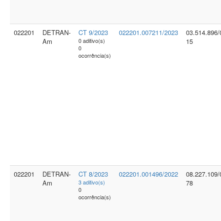
022201
DETRAN-
CT 9/2023
022201.007211/2023
03.514.896/
Am
0 aditivo(s)
15
0
ocorrência(s)
022201
DETRAN-
CT 8/2023
022201.001496/2022
08.227.109/
Am
3 aditivo(s)
78
0
ocorrência(s)